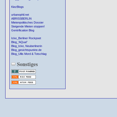
KiezBlogs
urbanophil.net
ABRISSBERLIN
Mietenpolitisches Dossier
Steigende Mieten stoppen!
Gentrification Blog
Icke_Berliner Rockpoet
Blog_'AQua!'
Blog_Icke, Neuberlinerin
Blog_gesichtspunkte.de
Blog_Ullis Mord & Totschlag
Sonstiges