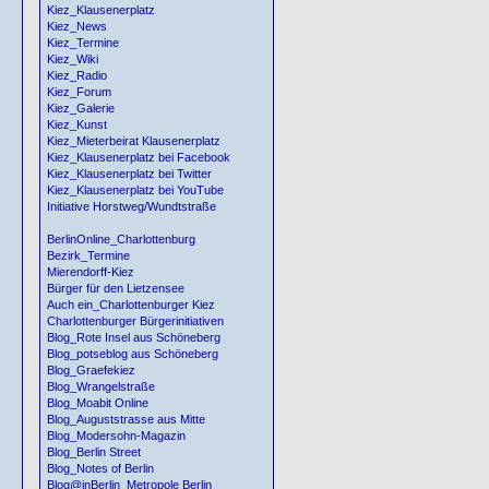
Kiez_Klausenerplatz
Kiez_News
Kiez_Termine
Kiez_Wiki
Kiez_Radio
Kiez_Forum
Kiez_Galerie
Kiez_Kunst
Kiez_Mieterbeirat Klausenerplatz
Kiez_Klausenerplatz bei Facebook
Kiez_Klausenerplatz bei Twitter
Kiez_Klausenerplatz bei YouTube
Initiative Horstweg/Wundtstraße
BerlinOnline_Charlottenburg
Bezirk_Termine
Mierendorff-Kiez
Bürger für den Lietzensee
Auch ein_Charlottenburger Kiez
Charlottenburger Bürgerinitiativen
Blog_Rote Insel aus Schöneberg
Blog_potseblog aus Schöneberg
Blog_Graefekiez
Blog_Wrangelstraße
Blog_Moabit Online
Blog_Auguststrasse aus Mitte
Blog_Modersohn-Magazin
Blog_Berlin Street
Blog_Notes of Berlin
Blog@inBerlin_Metropole Berlin