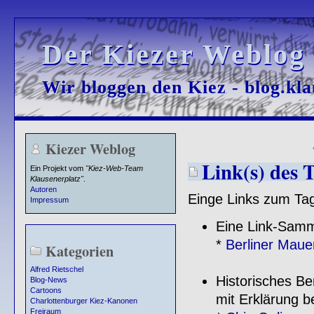
Der Kiezer Weblog
Der Kiezer Weblog
Wir bloggen den Kiez - blog.kla
Wir bloggen den Kiez - blog.kla
Kiezer Weblog
Link(s) des 
Ein Projekt vom
"Kiez-Web-Team
Klausenerplatz"
.
Autoren
Einge Links zum Tag
Impressum
Eine Link-Samm
*
Berliner Maue
Kategorien
Alfred Rietschel
Historisches Be
Blog-News
Cartoons
mit Erklärung b
Charlottenburger Kiez-Kanonen
Freiraum