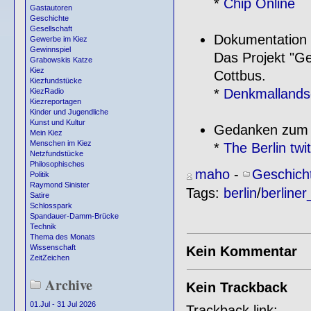
*
Chip Online
Gastautoren
Geschichte
Gesellschaft
Dokumentation d
Gewerbe im Kiez
Gewinnspiel
Das Projekt "G
Grabowskis Katze
Kiez
Cottbus.
Kiezfundstücke
*
Denkmallandsc
KiezRadio
Kiezreportagen
Kinder und Jugendliche
Kunst und Kultur
Gedanken zum Fa
Mein Kiez
Menschen im Kiez
*
The Berlin twit
Netzfundstücke
Philosophisches
maho
-
Geschich
Politik
Raymond Sinister
Tags:
berlin
/
berline
Satire
Schlosspark
Spandauer-Damm-Brücke
Technik
Thema des Monats
Wissenschaft
Kein Kommentar
ZeitZeichen
Archive
Kein Trackback
01.Jul - 31 Jul 2026
Trackback link: