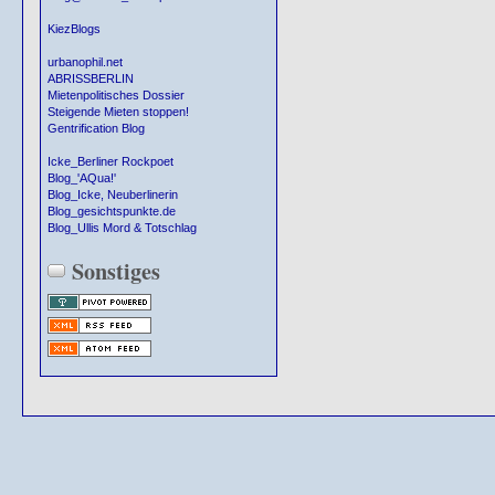
KiezBlogs
urbanophil.net
ABRISSBERLIN
Mietenpolitisches Dossier
Steigende Mieten stoppen!
Gentrification Blog
Icke_Berliner Rockpoet
Blog_'AQua!'
Blog_Icke, Neuberlinerin
Blog_gesichtspunkte.de
Blog_Ullis Mord & Totschlag
Sonstiges