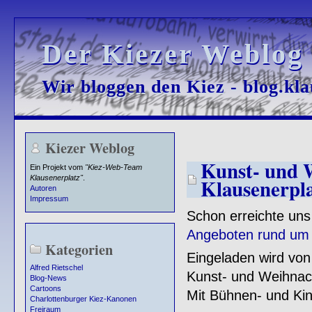
Der Kiezer Weblog
Der Kiezer Weblog
Wir bloggen den Kiez - blog.kla
Wir bloggen den Kiez - blog.kla
Kiezer Weblog
Kunst- und 
Ein Projekt vom
"Kiez-Web-Team
Klausenerplatz"
.
Klausenerpl
Autoren
Impressum
Schon erreichte uns
Angeboten rund um
Kategorien
Eingeladen wird vo
Alfred Rietschel
Kunst- und Weihnac
Blog-News
Cartoons
Mit Bühnen- und Ki
Charlottenburger Kiez-Kanonen
Freiraum