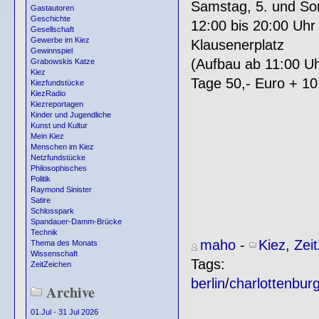
Samstag, 5. und So
Gastautoren
Geschichte
12:00 bis 20:00 Uhr
Gesellschaft
Gewerbe im Kiez
Klausenerplatz
Gewinnspiel
(Aufbau ab 11:00 Uhr
Grabowskis Katze
Kiez
Tage 50,- Euro + 10
Kiezfundstücke
KiezRadio
Kiezreportagen
Kinder und Jugendliche
Kunst und Kultur
Mein Kiez
Menschen im Kiez
Netzfundstücke
Philosophisches
Politik
Raymond Sinister
Satire
Schlosspark
Spandauer-Damm-Brücke
Technik
maho
-
Kiez
,
Zei
Thema des Monats
Wissenschaft
Tags:
ZeitZeichen
berlin
/
charlottenbur
Archive
01.Jul - 31 Jul 2026