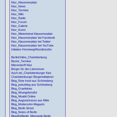
Kiez_Klausenerplatz
Kiez_News
Kiez_Termine
Kiez_Wiki
Kiez_Radio
Kiez_Forum
Kiez_Galerie
Kiez_Kunst
Kiez_Mieterbeirat Klausenerplatz
Kiez_Klausenerplatz bei Facebook
Kiez_Klausenerplatz bei Twitter
Kiez_Klausenerplatz bei YouTube
Initiative Horstweg/Wundtstraße
BerlinOnline_Charlottenburg
Bezirk_Termine
Mierendorff-Kiez
Bürger für den Lietzensee
Auch ein_Charlottenburger Kiez
Charlottenburger Bürgerinitiativen
Blog_Rote Insel aus Schöneberg
Blog_potseblog aus Schöneberg
Blog_Graefekiez
Blog_Wrangelstraße
Blog_Moabit Online
Blog_Auguststrasse aus Mitte
Blog_Modersohn-Magazin
Blog_Berlin Street
Blog_Notes of Berlin
Blog@inBerlin_Metropole Berlin