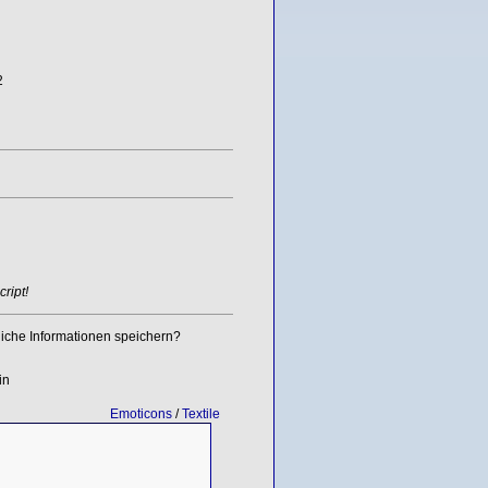
2
ript!
iche Informationen speichern?
in
Emoticons
/
Textile