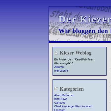
Der Kieze
Der Kieze
Wir bloggen den K
Wir bloggen den K
Kiezer Weblog
Ein Projekt vom
"Kiez-Web-Team
Klausenerplatz"
.
Autoren
Impressum
Kategorien
Alfred Rietschel
Blog-News
Cartoons
Charlottenburger Kiez-Kanonen
Freiraum