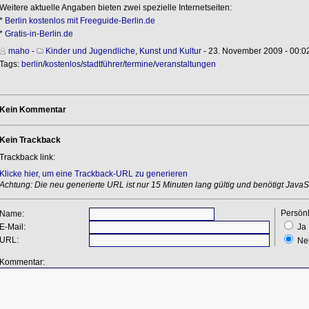
Weitere aktuelle Angaben bieten zwei spezielle Internetseiten:
*
Berlin kostenlos mit Freeguide-Berlin.de
*
Gratis-in-Berlin.de
maho
-
Kinder und Jugendliche
,
Kunst und Kultur
- 23. November 2009 - 00:0
Tags:
berlin
/
kostenlos
/
stadtführer
/
termine
/
veranstaltungen
Kein Kommentar
Kein Trackback
Trackback link:
Klicke hier, um eine Trackback-URL zu generieren
Achtung: Die neu generierte URL ist nur 15 Minuten lang gültig und benötigt JavaSc
Persönl
Name:
E-Mail:
Ja
URL:
Ne
Kommentar: