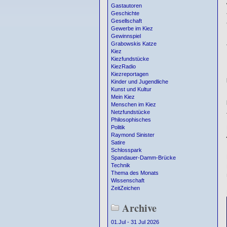
Gastautoren
Geschichte
Gesellschaft
Gewerbe im Kiez
Gewinnspiel
Grabowskis Katze
Kiez
Kiezfundstücke
KiezRadio
Kiezreportagen
Kinder und Jugendliche
Kunst und Kultur
Mein Kiez
Menschen im Kiez
Netzfundstücke
Philosophisches
Politik
Raymond Sinister
Satire
Schlosspark
Spandauer-Damm-Brücke
Technik
Thema des Monats
Wissenschaft
ZeitZeichen
Archive
01.Jul - 31 Jul 2026