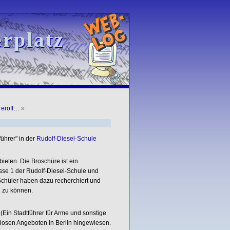
rplatz
rplatz
 eröff…
»
ührer" in der
Rudolf-Diesel-Schule
ieten. Die Broschüre ist ein
se 1 der Rudolf-Diesel-Schule und
. Schüler haben dazu recherchiert und
n zu können.
(Ein Stadtführer für Arme und sonstige
nlosen Angeboten in Berlin hingewiesen.