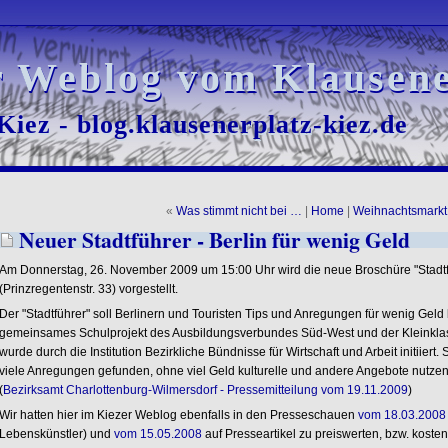
r Weblog vom Klausene
r Weblog vom Klausene
iez - blog.klausenerplatz-kiez.de
iez - blog.klausenerplatz-kiez.de
«
Was stimmt nicht bei …
|
Home
|
Weihnachtsmarkt
Neuer Stadtführer - Berlin für wenig Geld
Am Donnerstag, 26. November 2009 um 15:00 Uhr wird die neue Broschüre "Stadtf
(Prinzregentenstr. 33) vorgestellt.
Der "Stadtführer" soll Berlinern und Touristen Tips und Anregungen für wenig Geld b
gemeinsames Schulprojekt des Ausbildungsverbundes Süd-West und der Kleinklas
wurde durch die Institution Bezirkliche Bündnisse für Wirtschaft und Arbeit initiiert
viele Anregungen gefunden, ohne viel Geld kulturelle und andere Angebote nutze
(
Bezirksamt Charlottenburg-Wilmersdorf - Pressemitteilung vom 19.11.2009
)
Wir hatten hier im Kiezer Weblog ebenfalls in den Presseschauen
vom 18.03.2008
Lebenskünstler) und
vom 15.05.2008
auf Presseartikel zu preiswerten, bzw. koste