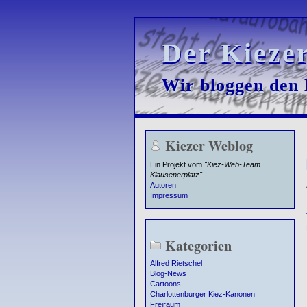
Der Kieze
Der Kieze
Wir bloggen den K
Wir bloggen den K
Kiezer Weblog
Ein Projekt vom
"Kiez-Web-Team
Klausenerplatz"
.
Autoren
Impressum
Kategorien
Alfred Rietschel
Blog-News
Cartoons
Charlottenburger Kiez-Kanonen
Freiraum