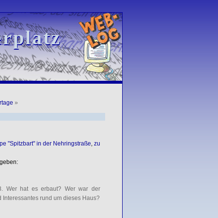
rplatz
rplatz
rtage
»
e "Spitzbart" in der Nehringstraße
,
zu
rgeben:
38. Wer hat es erbaut? Wer war der
nd Interessantes rund um dieses Haus?