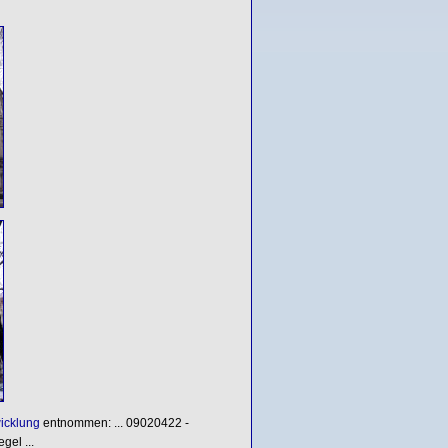
icklung
entnommen: ... 09020422 -
el ...