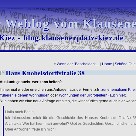
r Weblog vom Klausene
r Weblog vom Klausene
iez - blog.klausenerplatz-kiez.de
iez - blog.klausenerplatz-kiez.de
«
Wenn der "Bescheiderk…
|
Home
|
Schöne Feie
Haus Knobelsdorffstraße 38
Auskunft gesucht, wer kann helfen?
Immer mal wieder erreichen uns Anfragen aus der Ferne, z.B.
zur ehemaligen Kneip
früheren eigenen Wohnungen
oder
Wohnungen der Urgroßeltern
(
auch hier
).
Nun haben wir eine neue Anfrage erhalten, die wir natürlich gerne auch hier weite
Hallo nach Berlin,
ich interessiere mich für die Geschichte des Hauses Knobelsdorffstraße 
Architekt? Wer hat hier (mal) gewohnt? Gibt es Geschichten, Geschichtchen u
Über Antworten freue ich mich!