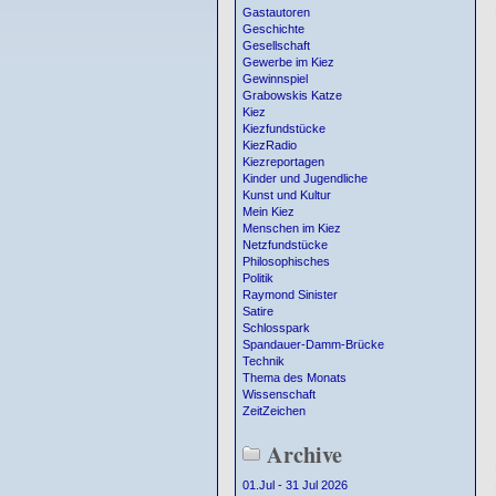
Gastautoren
Geschichte
Gesellschaft
Gewerbe im Kiez
Gewinnspiel
Grabowskis Katze
Kiez
Kiezfundstücke
KiezRadio
Kiezreportagen
Kinder und Jugendliche
Kunst und Kultur
Mein Kiez
Menschen im Kiez
Netzfundstücke
Philosophisches
Politik
Raymond Sinister
Satire
Schlosspark
Spandauer-Damm-Brücke
Technik
Thema des Monats
Wissenschaft
ZeitZeichen
Archive
01.Jul - 31 Jul 2026