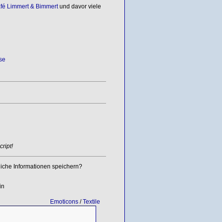
afé Limmert & Bimmert
und davor viele
se
ript!
iche Informationen speichern?
in
Emoticons
/
Textile