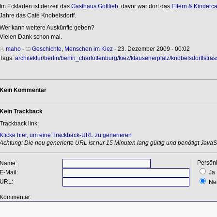
Im Eckladen ist derzeit das
Gasthaus Gottlieb
, davor war dort das
Eltern & Kinderc
Jahre das Café Knobelsdorff.
Wer kann weitere Auskünfte geben?
Vielen Dank schon mal.
maho
-
Geschichte
,
Menschen im Kiez
- 23. Dezember 2009 - 00:02
Tags:
architektur
/
berlin
/
berlin_charlottenburg
/
kiez
/
klausenerplatz
/
knobelsdorffstras
Kein Kommentar
Kein Trackback
Trackback link:
Klicke hier, um eine Trackback-URL zu generieren
Achtung: Die neu generierte URL ist nur 15 Minuten lang gültig und benötigt JavaSc
Persönl
Name:
E-Mail:
Ja
URL:
Ne
Kommentar: