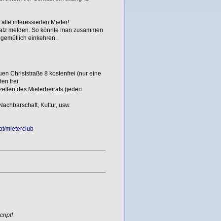
lle interessierten Mieter!
platz melden. So könnte man zusammen
gemütlich einkehren.
en Christstraße 8 kostenfrei (nur eine
en frei.
eiten des Mieterbeirats (jeden
Nachbarschaft, Kultur, usw.
at
/
mieterclub
ript!