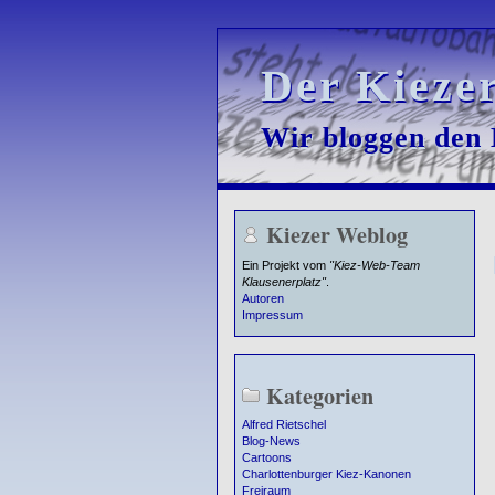
Der Kieze
Der Kieze
Wir bloggen den K
Wir bloggen den K
Kiezer Weblog
Ein Projekt vom
"Kiez-Web-Team
Klausenerplatz"
.
Autoren
Impressum
Kategorien
Alfred Rietschel
Blog-News
Cartoons
Charlottenburger Kiez-Kanonen
Freiraum