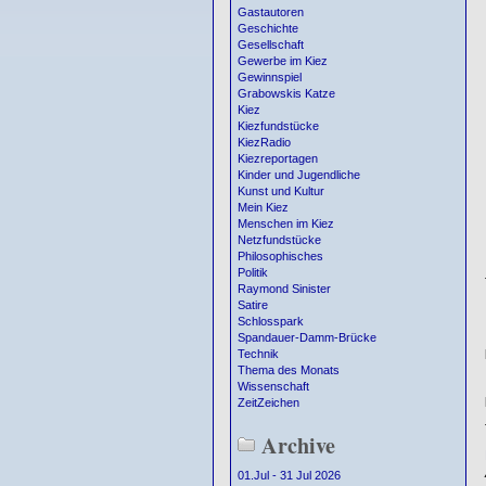
Gastautoren
Geschichte
Gesellschaft
Gewerbe im Kiez
Gewinnspiel
Grabowskis Katze
Kiez
Kiezfundstücke
KiezRadio
Kiezreportagen
Kinder und Jugendliche
Kunst und Kultur
Mein Kiez
Menschen im Kiez
Netzfundstücke
Philosophisches
Politik
Raymond Sinister
Satire
Schlosspark
Spandauer-Damm-Brücke
Technik
Thema des Monats
Wissenschaft
ZeitZeichen
Archive
01.Jul - 31 Jul 2026