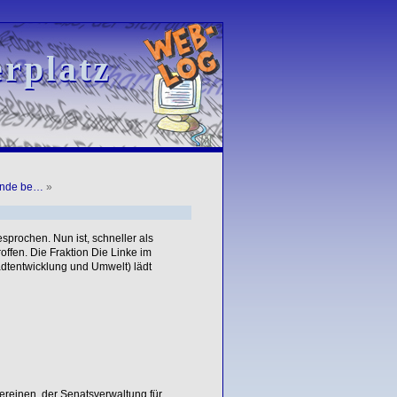
rplatz
rplatz
unde be…
»
esprochen. Nun ist, schneller als
ffen. Die Fraktion Die Linke im
dtentwicklung und Umwelt) lädt
vereinen, der Senatsverwaltung für