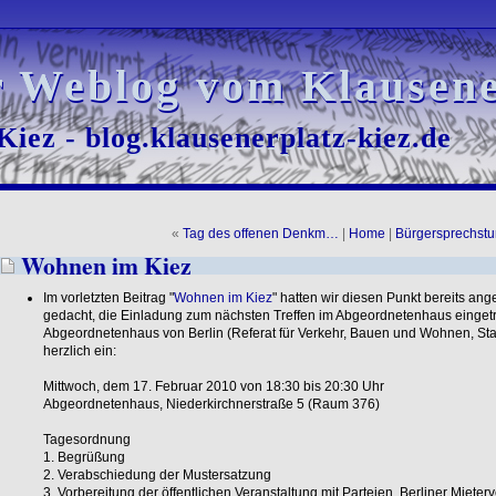
r Weblog vom Klausene
r Weblog vom Klausene
iez - blog.klausenerplatz-kiez.de
iez - blog.klausenerplatz-kiez.de
«
Tag des offenen Denkm…
|
Home
|
Bürgersprechst
Wohnen im Kiez
Im vorletzten Beitrag "
Wohnen im Kiez
" hatten wir diesen Punkt bereits ang
gedacht, die Einladung zum nächsten Treffen im Abgeordnetenhaus eingetro
Abgeordnetenhaus von Berlin (Referat für Verkehr, Bauen und Wohnen, Sta
herzlich ein:
Mittwoch, dem 17. Februar 2010 von 18:30 bis 20:30 Uhr
Abgeordnetenhaus, Niederkirchnerstraße 5 (Raum 376)
Tagesordnung
1. Begrüßung
2. Verabschiedung der Mustersatzung
3. Vorbereitung der öffentlichen Veranstaltung mit Parteien, Berliner Mieter