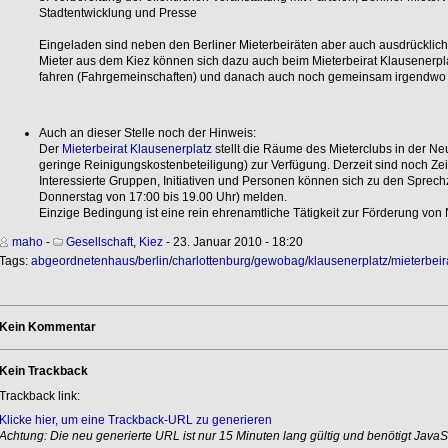
Stadtentwicklung und Presse
Eingeladen sind neben den Berliner Mieterbeiräten aber auch ausdrücklich a
Mieter aus dem Kiez können sich dazu auch beim Mieterbeirat Klausener
fahren (Fahrgemeinschaften) und danach auch noch gemeinsam irgendwo 
Auch an dieser Stelle noch der Hinweis:
Der
Mieterbeirat Klausenerplatz
stellt die Räume des Mieterclubs in der Neu
geringe Reinigungskostenbeteiligung) zur Verfügung. Derzeit sind noch Zeit
Interessierte Gruppen, Initiativen und Personen können sich zu den Sprechz
Donnerstag von 17:00 bis 19.00 Uhr) melden.
Einzige Bedingung ist eine rein ehrenamtliche Tätigkeit zur Förderung von 
maho
-
Gesellschaft
,
Kiez
- 23. Januar 2010 - 18:20
Tags:
abgeordnetenhaus
/
berlin
/
charlottenburg
/
gewobag
/
klausenerplatz
/
mieterbeir
Kein Kommentar
Kein Trackback
Trackback link:
Klicke hier, um eine Trackback-URL zu generieren
Achtung: Die neu generierte URL ist nur 15 Minuten lang gültig und benötigt JavaSc