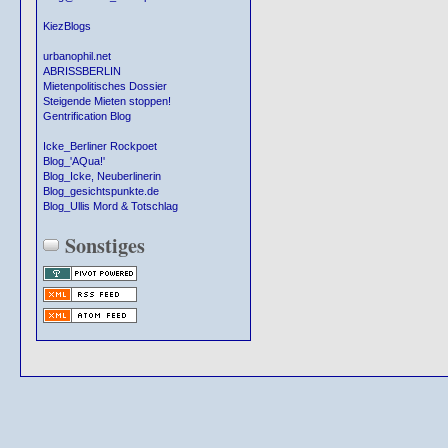
KiezBlogs
urbanophil.net
ABRISSBERLIN
Mietenpolitisches Dossier
Steigende Mieten stoppen!
Gentrification Blog
Icke_Berliner Rockpoet
Blog_'AQua!'
Blog_Icke, Neuberlinerin
Blog_gesichtspunkte.de
Blog_Ullis Mord & Totschlag
Sonstiges