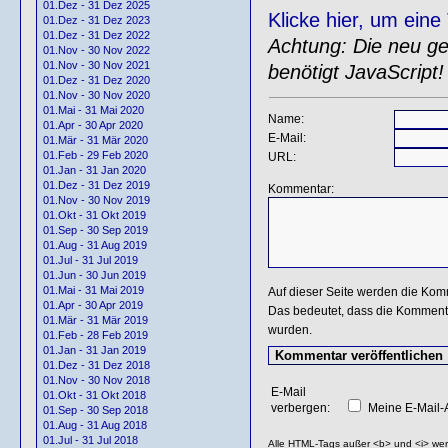
01.Dez - 31 Dez 2025
Klicke hier, um ein
01.Dez - 31 Dez 2023
01.Dez - 31 Dez 2022
Achtung: Die neu gen
01.Nov - 30 Nov 2022
01.Nov - 30 Nov 2021
benötigt JavaScript!
01.Dez - 31 Dez 2020
01.Nov - 30 Nov 2020
01.Mai - 31 Mai 2020
Name:
01.Apr - 30 Apr 2020
E-Mail:
01.Mär - 31 Mär 2020
01.Feb - 29 Feb 2020
URL:
01.Jan - 31 Jan 2020
01.Dez - 31 Dez 2019
Kommentar:
01.Nov - 30 Nov 2019
01.Okt - 31 Okt 2019
01.Sep - 30 Sep 2019
01.Aug - 31 Aug 2019
01.Jul - 31 Jul 2019
01.Jun - 30 Jun 2019
01.Mai - 31 Mai 2019
Auf dieser Seite werden die Kom
01.Apr - 30 Apr 2019
Das bedeutet, dass die Kommentar
01.Mär - 31 Mär 2019
wurden.
01.Feb - 28 Feb 2019
01.Jan - 31 Jan 2019
01.Dez - 31 Dez 2018
01.Nov - 30 Nov 2018
E-Mail
01.Okt - 31 Okt 2018
verbergen:
Meine E-Mail-A
01.Sep - 30 Sep 2018
01.Aug - 31 Aug 2018
01.Jul - 31 Jul 2018
Alle HTML-Tags außer <b> und <i> we