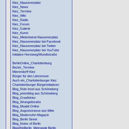
Kiez_Klausenerplatz
Kiez_News
Kiez_Termine
Kiez_Wiki
Kiez_Radio
Kiez_Forum
Kiez_Galerie
Kiez_Kunst
Kiez_Mieterbeirat Klausenerplatz
Kiez_Klausenerplatz bei Facebook
Kiez_Klausenerplatz bei Twitter
Kiez_Klausenerplatz bei YouTube
Initiative Horstweg/Wundtstraße
BerlinOnline_Charlottenburg
Bezirk_Termine
Mierendorff-Kiez
Bürger für den Lietzensee
Auch ein_Charlottenburger Kiez
Charlottenburger Bürgerinitiativen
Blog_Rote Insel aus Schöneberg
Blog_potseblog aus Schöneberg
Blog_Graefekiez
Blog_Wrangelstraße
Blog_Moabit Online
Blog_Auguststrasse aus Mitte
Blog_Modersohn-Magazin
Blog_Berlin Street
Blog_Notes of Berlin
Blog@inBerlin_Metropole Berlin