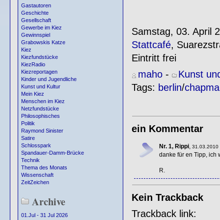
Gastautoren
Geschichte
Gesellschaft
Gewerbe im Kiez
Samstag, 03. April 
Gewinnspiel
Stattcafé
, Suarezst
Grabowskis Katze
Kiez
Eintritt frei
Kiezfundstücke
KiezRadio
maho
-
Kunst und
Kiezreportagen
Kinder und Jugendliche
Tags:
berlin
/
chapman
Kunst und Kultur
Mein Kiez
Menschen im Kiez
Netzfundstücke
Philosophisches
Politik
ein Kommentar
Raymond Sinister
Satire
Schlosspark
Nr. 1, Rippi
,
31.03.2010 
Spandauer-Damm-Brücke
danke für en Tipp, ich
Technik
Thema des Monats
R.
Wissenschaft
ZeitZeichen
Kein Trackback
Archive
Trackback link:
01.Jul - 31 Jul 2026