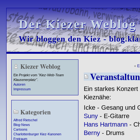
Der Kiezer Weblog
Der Kiezer Weblog
Wir bloggen den Kiez - blog.kla
Wir bloggen den Kiez - blog.kla
Kiezer Weblog
«
E
Veranstaltun
Ein Projekt vom
"Kiez-Web-Team
Klausenerplatz"
.
Autoren
Ein starkes Konzert
Impressum
Kieznähe:
Icke - Gesang und G
Kategorien
Suny
- E-Gitarre
Alfred Rietschel
Hans Hartmann
- C
Blog-News
Cartoons
Berny
- Drums
Charlottenburger Kiez-Kanonen
Freiraum