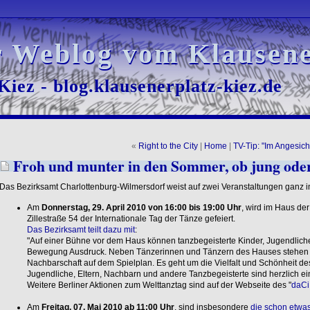
r Weblog vom Klausene
r Weblog vom Klausene
iez - blog.klausenerplatz-kiez.de
iez - blog.klausenerplatz-kiez.de
«
Right to the City
|
Home
|
TV-Tip: "Im Angesic
Froh und munter in den Sommer, ob jung oder
Das Bezirksamt Charlottenburg-Wilmersdorf weist auf zwei Veranstaltungen ganz i
Am
Donnerstag, 29. April 2010 von 16:00 bis 19:00 Uhr
, wird im Haus de
Zillestraße 54 der Internationale Tag der Tänze gefeiert.
Das Bezirksamt teilt dazu mit
:
"Auf einer Bühne vor dem Haus können tanzbegeisterte Kinder, Jugendlich
Bewegung Ausdruck. Neben Tänzerinnen und Tänzern des Hauses stehen au
Nachbarschaft auf dem Spielplan. Es geht um die Vielfalt und Schönheit des 
Jugendliche, Eltern, Nachbarn und andere Tanzbegeisterte sind herzlich ei
Weitere Berliner Aktionen zum Welttanztag sind auf der Webseite des "
daCi
Am
Freitag, 07. Mai 2010 ab 11:00 Uhr
, sind insbesondere
die schon etwas