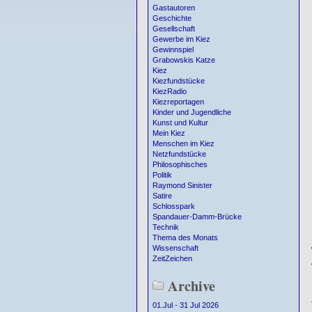
Gastautoren
Geschichte
Gesellschaft
Gewerbe im Kiez
Gewinnspiel
Grabowskis Katze
Kiez
Kiezfundstücke
KiezRadio
Kiezreportagen
Kinder und Jugendliche
Kunst und Kultur
Mein Kiez
Menschen im Kiez
Netzfundstücke
Philosophisches
Politik
Raymond Sinister
Satire
Schlosspark
Spandauer-Damm-Brücke
Technik
Thema des Monats
Wissenschaft
ZeitZeichen
Archive
01.Jul - 31 Jul 2026