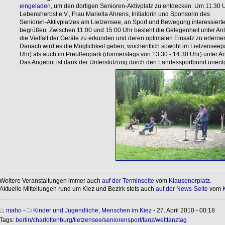
eingeladen
, um den dortigen Senioren-Aktivplatz zu entdecken. Um 11:30 U
Lebensherbst e.V., Frau Mariella Ahrens, Initiatorin und Sponsorin des
Senioren-Aktivplatzes am Lietzensee, an Sport und Bewegung interessierte
begrüßen. Zwischen 11:00 und 15:00 Uhr besteht die Gelegenheit unter Anlei
die Vielfalt der Geräte zu erkunden und deren optimalen Einsatz zu erlerne
Danach wird es die Möglichkeit geben, wöchentlich sowohl im Lietzenseepa
Uhr) als auch im Preußenpark (donnerstags von 13:30 - 14:30 Uhr) unter Anl
Das Angebot ist dank der Unterstützung durch den Landessportbund unentge
Weitere Veranstaltungen immer auch
auf der Terminseite
vom
Klausenerplatz
.
Aktuelle Mitteilungen rund um Kiez und Bezirk stets auch
auf der News-Seite
vom
maho
-
Kinder und Jugendliche
,
Menschen im Kiez
- 27. April 2010 - 00:18
Tags:
berlin
/
charlottenburg
/
lietzensee
/
seniorensport
/
tanz
/
welttanztag