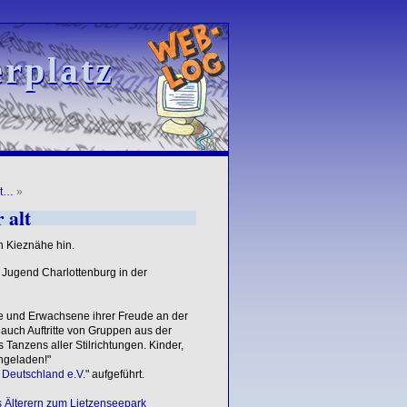
rplatz
rplatz
ht…
»
 alt
n Kieznähe hin.
r Jugend Charlottenburg in der
e und Erwachsene ihrer Freude an der
ch Auftritte von Gruppen aus der
Tanzens aller Stilrichtungen. Kinder,
ngeladen!"
 Deutschland e.V.
" aufgeführt.
 Älterern zum Lietzenseepark