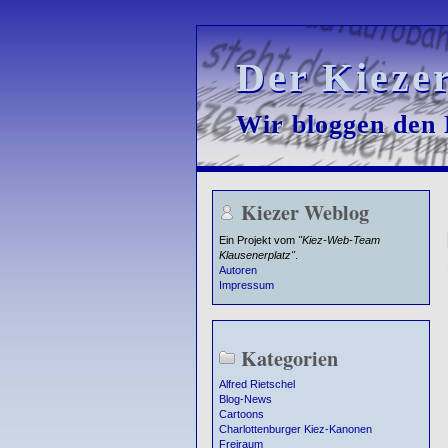
Der Kieze
Der Kieze
Wir bloggen den K
Wir bloggen den K
Kiezer Weblog
Ein Projekt vom
"Kiez-Web-Team
Klausenerplatz"
.
Autoren
Impressum
Kategorien
Alfred Rietschel
Blog-News
Cartoons
Charlottenburger Kiez-Kanonen
Freiraum