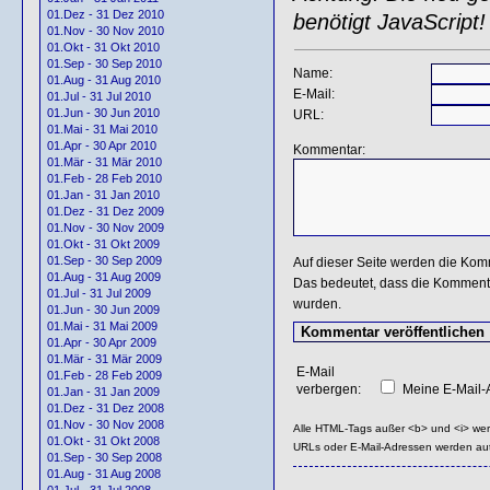
01.Dez - 31 Dez 2010
benötigt JavaScript!
01.Nov - 30 Nov 2010
01.Okt - 31 Okt 2010
01.Sep - 30 Sep 2010
Name:
01.Aug - 31 Aug 2010
E-Mail:
01.Jul - 31 Jul 2010
01.Jun - 30 Jun 2010
URL:
01.Mai - 31 Mai 2010
01.Apr - 30 Apr 2010
Kommentar:
01.Mär - 31 Mär 2010
01.Feb - 28 Feb 2010
01.Jan - 31 Jan 2010
01.Dez - 31 Dez 2009
01.Nov - 30 Nov 2009
01.Okt - 31 Okt 2009
01.Sep - 30 Sep 2009
Auf dieser Seite werden die Kom
01.Aug - 31 Aug 2009
Das bedeutet, dass die Kommentar
01.Jul - 31 Jul 2009
wurden.
01.Jun - 30 Jun 2009
01.Mai - 31 Mai 2009
01.Apr - 30 Apr 2009
01.Mär - 31 Mär 2009
E-Mail
01.Feb - 28 Feb 2009
verbergen:
Meine E-Mail-A
01.Jan - 31 Jan 2009
01.Dez - 31 Dez 2008
01.Nov - 30 Nov 2008
Alle HTML-Tags außer <b> und <i> we
01.Okt - 31 Okt 2008
URLs oder E-Mail-Adressen werden au
01.Sep - 30 Sep 2008
01.Aug - 31 Aug 2008