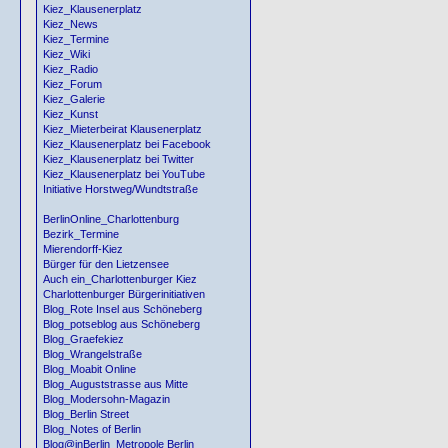
Kiez_Klausenerplatz
Kiez_News
Kiez_Termine
Kiez_Wiki
Kiez_Radio
Kiez_Forum
Kiez_Galerie
Kiez_Kunst
Kiez_Mieterbeirat Klausenerplatz
Kiez_Klausenerplatz bei Facebook
Kiez_Klausenerplatz bei Twitter
Kiez_Klausenerplatz bei YouTube
Initiative Horstweg/Wundtstraße
BerlinOnline_Charlottenburg
Bezirk_Termine
Mierendorff-Kiez
Bürger für den Lietzensee
Auch ein_Charlottenburger Kiez
Charlottenburger Bürgerinitiativen
Blog_Rote Insel aus Schöneberg
Blog_potseblog aus Schöneberg
Blog_Graefekiez
Blog_Wrangelstraße
Blog_Moabit Online
Blog_Auguststrasse aus Mitte
Blog_Modersohn-Magazin
Blog_Berlin Street
Blog_Notes of Berlin
Blog@inBerlin_Metropole Berlin