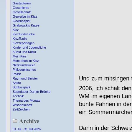
Gastautoren
Geschichte
Gesellschaft
Gewerbe im Kiez
Gewinnspiel
Grabowskis Katze
Kiez
Kiezfundstücke
KiezRadio
Kiezreportagen
Kinder und Jugendliche
Kunst und Kultur
Mein Kiez
Menschen im Kiez
Netzfundstücke
Philosophisches
Politik
Und zum mitsingen fo
Raymond Sinister
Satire
2006, ich schalt de
Schlosspark
Spandauer-Damm-Brücke
WM im eigenen Lan
Technik
Thema des Monats
bunte Fahnen in de
Wissenschaft
ZeitZeichen
ein Sommermärchen,
Archive
Dann in der Schweiz
01.Jul - 31 Jul 2026