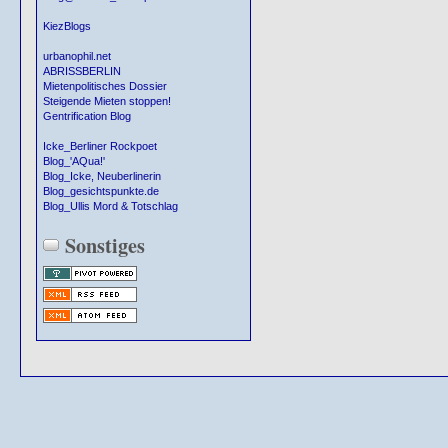
KiezBlogs
urbanophil.net
ABRISSBERLIN
Mietenpolitisches Dossier
Steigende Mieten stoppen!
Gentrification Blog
Icke_Berliner Rockpoet
Blog_'AQua!'
Blog_Icke, Neuberlinerin
Blog_gesichtspunkte.de
Blog_Ullis Mord & Totschlag
Sonstiges