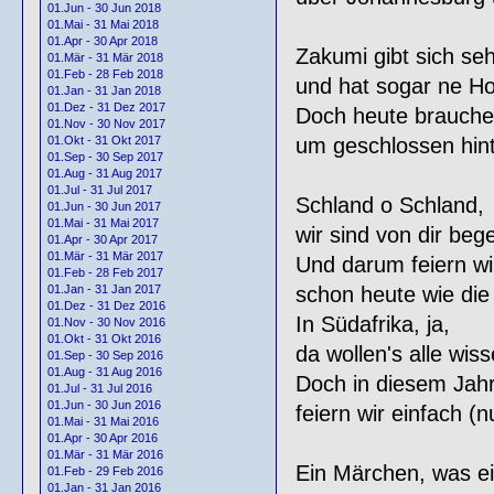
01.Jun - 30 Jun 2018
01.Mai - 31 Mai 2018
01.Apr - 30 Apr 2018
Zakumi gibt sich seh
01.Mär - 31 Mär 2018
01.Feb - 28 Feb 2018
und hat sogar ne Ho
01.Jan - 31 Jan 2018
01.Dez - 31 Dez 2017
Doch heute brauchen
01.Nov - 30 Nov 2017
um geschlossen hinte
01.Okt - 31 Okt 2017
01.Sep - 30 Sep 2017
01.Aug - 31 Aug 2017
01.Jul - 31 Jul 2017
Schland o Schland,
01.Jun - 30 Jun 2017
01.Mai - 31 Mai 2017
wir sind von dir bege
01.Apr - 30 Apr 2017
01.Mär - 31 Mär 2017
Und darum feiern wir
01.Feb - 28 Feb 2017
schon heute wie die
01.Jan - 31 Jan 2017
01.Dez - 31 Dez 2016
In Südafrika, ja,
01.Nov - 30 Nov 2016
01.Okt - 31 Okt 2016
da wollen's alle wiss
01.Sep - 30 Sep 2016
01.Aug - 31 Aug 2016
Doch in diesem Jahr
01.Jul - 31 Jul 2016
01.Jun - 30 Jun 2016
feiern wir einfach (n
01.Mai - 31 Mai 2016
01.Apr - 30 Apr 2016
01.Mär - 31 Mär 2016
Ein Märchen, was e
01.Feb - 29 Feb 2016
01.Jan - 31 Jan 2016