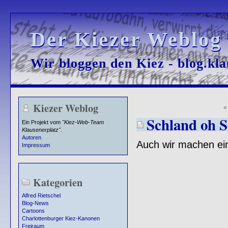
Der Kiezer Weblog
Der Kiezer Weblog
Wir bloggen den Kiez - blog.kla
Wir bloggen den Kiez - blog.kla
Kiezer Weblog
Schland oh 
Ein Projekt vom
"Kiez-Web-Team
Klausenerplatz"
.
Autoren
Auch wir machen ein
Impressum
Kategorien
Alfred Rietschel
Blog-News
Cartoons
Charlottenburger Kiez-Kanonen
Freiraum