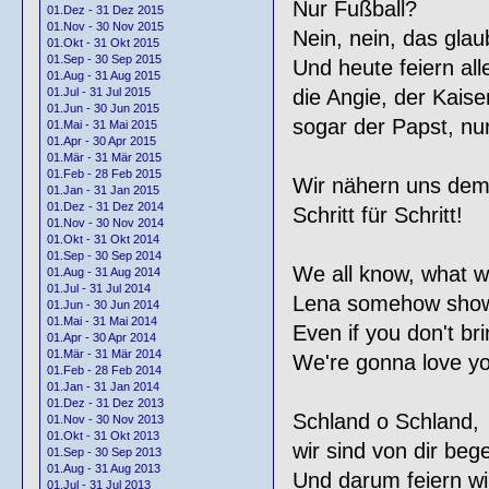
Nur Fußball?
01.Dez - 31 Dez 2015
01.Nov - 30 Nov 2015
Nein, nein, das glau
01.Okt - 31 Okt 2015
01.Sep - 30 Sep 2015
Und heute feiern all
01.Aug - 31 Aug 2015
die Angie, der Kaiser
01.Jul - 31 Jul 2015
01.Jun - 30 Jun 2015
sogar der Papst, nur 
01.Mai - 31 Mai 2015
01.Apr - 30 Apr 2015
01.Mär - 31 Mär 2015
01.Feb - 28 Feb 2015
Wir nähern uns dem 
01.Jan - 31 Jan 2015
01.Dez - 31 Dez 2014
Schritt für Schritt!
01.Nov - 30 Nov 2014
01.Okt - 31 Okt 2014
01.Sep - 30 Sep 2014
We all know, what w
01.Aug - 31 Aug 2014
01.Jul - 31 Jul 2014
Lena somehow show
01.Jun - 30 Jun 2014
01.Mai - 31 Mai 2014
Even if you don't br
01.Apr - 30 Apr 2014
01.Mär - 31 Mär 2014
We're gonna love yo
01.Feb - 28 Feb 2014
01.Jan - 31 Jan 2014
01.Dez - 31 Dez 2013
Schland o Schland,
01.Nov - 30 Nov 2013
01.Okt - 31 Okt 2013
wir sind von dir bege
01.Sep - 30 Sep 2013
01.Aug - 31 Aug 2013
Und darum feiern wir
01.Jul - 31 Jul 2013