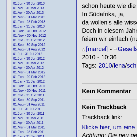
01.Jun - 30 Jun 2013
schon heute wie die
01.Mai - 31 Mai 2013
In Südafrika, ja,
01.Apr - 30 Apr 2013
01.Mär - 31 Mär 2013
da wollen's alle wiss
01.Feb - 28 Feb 2013
01.Jan - 31 Jan 2013
Doch in diesem Jahr
01.Dez - 31 Dez 2012
01.Nov - 30 Nov 2012
feiern wir einfach (n
01.Okt - 31 Okt 2012
01.Sep - 30 Sep 2012
[marcel]
-
Gesell
01.Aug - 31 Aug 2012
01.Jul - 31 Jul 2012
2010 - 10:36
01.Jun - 30 Jun 2012
01.Mai - 31 Mai 2012
Tags:
2010
/
lena
/
sch
01.Apr - 30 Apr 2012
01.Mär - 31 Mär 2012
01.Feb - 29 Feb 2012
01.Jan - 31 Jan 2012
01.Dez - 31 Dez 2011
Kein Kommentar
01.Nov - 30 Nov 2011
01.Okt - 31 Okt 2011
01.Sep - 30 Sep 2011
01.Aug - 31 Aug 2011
Kein Trackback
01.Jul - 31 Jul 2011
01.Jun - 30 Jun 2011
Trackback link:
01.Mai - 31 Mai 2011
01.Apr - 30 Apr 2011
Klicke hier, um ein
01.Mär - 31 Mär 2011
01.Feb - 28 Feb 2011
Achtung: Die neu gen
01.Jan - 31 Jan 2011