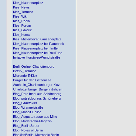
Kiez_Klausenerplatz
Kiez_News
Kiez_Termine
Kiez_Wiki
Kiez_Radio
Kiez_Forum
Kiez_Galerie
Kiez_Kunst
Kiez_Mieterbeirat Klausenerplatz
Kiez_Klausenerplatz bei Facebook
Kiez_Klausenerplatz bei Twitter
Kiez_Klausenerplatz bei YouTube
Initiative Horstweg/Wundtstraße
BerlinOnline_Charlottenburg
Bezirk_Termine
Mierendorff-Kiez
Bürger für den Lietzensee
Auch ein_Charlottenburger Kiez
Charlottenburger Bürgerinitiativen
Blog_Rote Insel aus Schöneberg
Blog_potseblog aus Schöneberg
Blog_Graefekiez
Blog_Wrangelstraße
Blog_Moabit Online
Blog_Auguststrasse aus Mitte
Blog_Modersohn-Magazin
Blog_Berlin Street
Blog_Notes of Berlin
Blog@inBerlin_Metropole Berlin