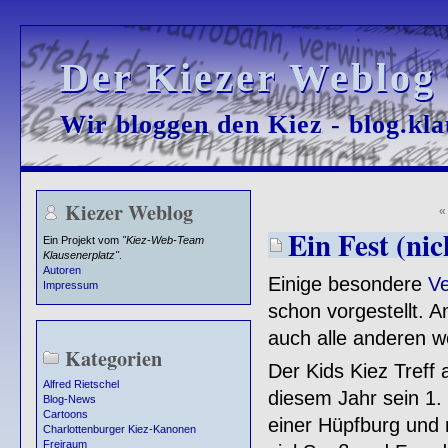
Der Kiezer Weblog
Der Kiezer Weblog
Wir bloggen den Kiez - blog.kla
Wir bloggen den Kiez - blog.kla
Kiezer Weblog
Ein Fest (ni
Ein Projekt vom
"Kiez-Web-Team
Klausenerplatz"
.
Autoren
Einige besondere
Ve
Impressum
schon vorgestellt. 
auch alle anderen we
Kategorien
Der Kids Kiez Treff 
Alfred Rietschel
diesem Jahr sein 1. 
Blog-News
Cartoons
einer Hüpfburg und 
Charlottenburger Kiez-Kanonen
Freiraum