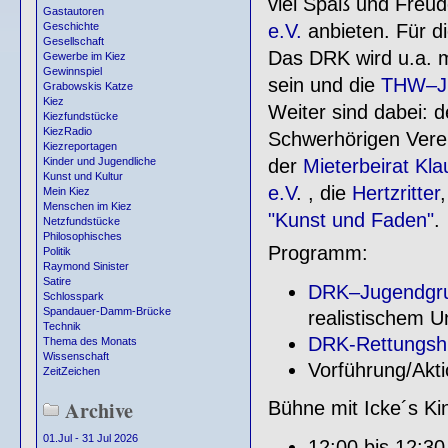
viel Spaß und Freud
Gastautoren
e.V.
anbieten. Für di
Geschichte
Gesellschaft
Das DRK wird u.a. m
Gewerbe im Kiez
Gewinnspiel
sein und die
THW–Ju
Grabowskis Katze
Kiez
Weiter sind dabei: 
Kiezfundstücke
KiezRadio
Schwerhörigen Verei
Kiezreportagen
der
Mieterbeirat Kla
Kinder und Jugendliche
Kunst und Kultur
e.V
. , die
Hertzritter
Mein Kiez
Menschen im Kiez
"Kunst und Faden"
.
Netzfundstücke
Philosophisches
Programm:
Politik
Raymond Sinister
Satire
DRK–Jugendgru
Schlosspark
Spandauer-Damm-Brücke
realistischem U
Technik
DRK-Rettungshu
Thema des Monats
Wissenschaft
Vorführung/Ak
ZeitZeichen
Archive
Bühne mit Icke´s Ki
01.Jul - 31 Jul 2026
12:00 bis 12:30