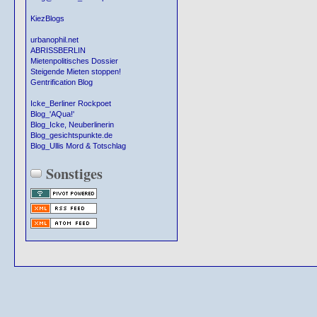
KiezBlogs
urbanophil.net
ABRISSBERLIN
Mietenpolitisches Dossier
Steigende Mieten stoppen!
Gentrification Blog
Icke_Berliner Rockpoet
Blog_'AQua!'
Blog_Icke, Neuberlinerin
Blog_gesichtspunkte.de
Blog_Ullis Mord & Totschlag
Sonstiges