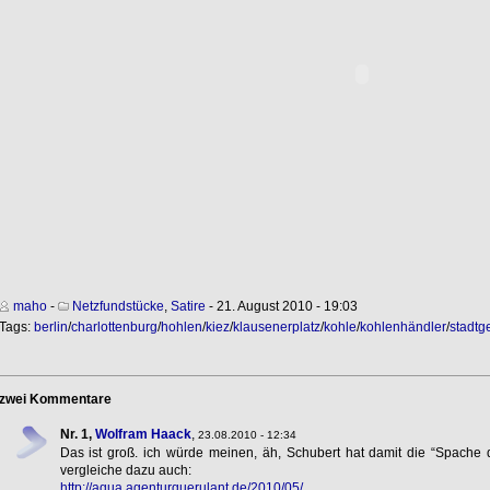
maho
-
Netzfundstücke
,
Satire
- 21. August 2010 - 19:03
Tags:
berlin
/
charlottenburg
/
hohlen
/
kiez
/
klausenerplatz
/
kohle
/
kohlenhändler
/
stadtg
zwei Kommentare
Nr. 1,
Wolfram Haack
,
23.08.2010 - 12:34
Das ist groß. ich würde meinen, äh, Schubert hat damit die “Spache de
vergleiche dazu auch:
http://aqua.agenturquerulant.de/2010/05/..