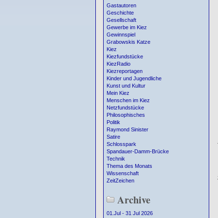
Gastautoren
Geschichte
Gesellschaft
Gewerbe im Kiez
Gewinnspiel
Grabowskis Katze
Kiez
Kiezfundstücke
KiezRadio
Kiezreportagen
Kinder und Jugendliche
Kunst und Kultur
Mein Kiez
Menschen im Kiez
Netzfundstücke
Philosophisches
Politik
Raymond Sinister
Satire
Schlosspark
Spandauer-Damm-Brücke
Technik
Thema des Monats
Wissenschaft
ZeitZeichen
Archive
01.Jul - 31 Jul 2026