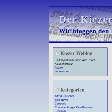
Der Kieze
Der Kieze
Wir bloggen den K
Wir bloggen den K
Kiezer Weblog
Ein Projekt vom
"Kiez-Web-Team
Klausenerplatz"
.
Autoren
Impressum
Kategorien
Alfred Rietschel
Blog-News
Cartoons
Charlottenburger Kiez-Kanonen
Freiraum