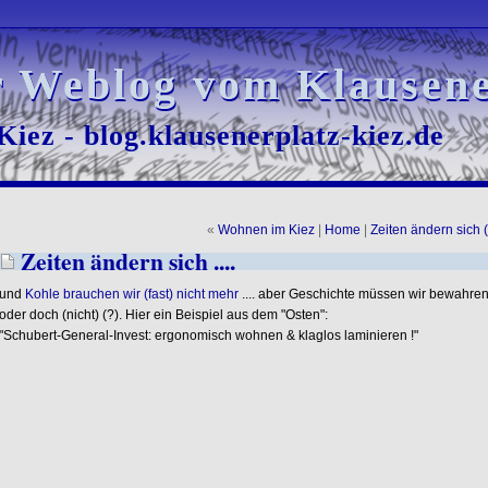
r Weblog vom Klausene
r Weblog vom Klausene
iez - blog.klausenerplatz-kiez.de
iez - blog.klausenerplatz-kiez.de
«
Wohnen im Kiez
|
Home
|
Zeiten ändern sich 
Zeiten ändern sich ....
und
Kohle brauchen wir (fast) nicht mehr
.... aber Geschichte müssen wir bewahren .
oder doch (nicht) (?). Hier ein Beispiel aus dem "Osten":
"Schubert-General-Invest: ergonomisch wohnen & klaglos laminieren !"