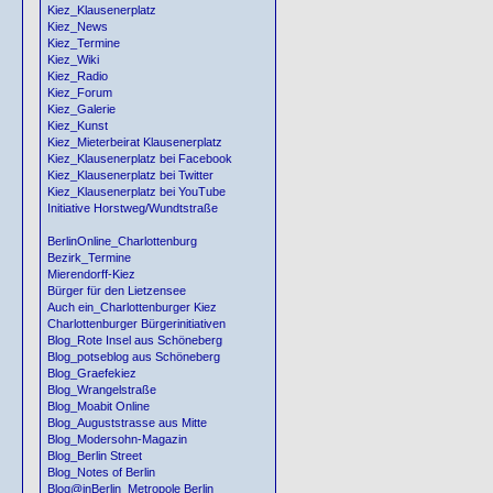
Kiez_Klausenerplatz
Kiez_News
Kiez_Termine
Kiez_Wiki
Kiez_Radio
Kiez_Forum
Kiez_Galerie
Kiez_Kunst
Kiez_Mieterbeirat Klausenerplatz
Kiez_Klausenerplatz bei Facebook
Kiez_Klausenerplatz bei Twitter
Kiez_Klausenerplatz bei YouTube
Initiative Horstweg/Wundtstraße
BerlinOnline_Charlottenburg
Bezirk_Termine
Mierendorff-Kiez
Bürger für den Lietzensee
Auch ein_Charlottenburger Kiez
Charlottenburger Bürgerinitiativen
Blog_Rote Insel aus Schöneberg
Blog_potseblog aus Schöneberg
Blog_Graefekiez
Blog_Wrangelstraße
Blog_Moabit Online
Blog_Auguststrasse aus Mitte
Blog_Modersohn-Magazin
Blog_Berlin Street
Blog_Notes of Berlin
Blog@inBerlin_Metropole Berlin