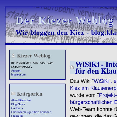
Der Kiezer Weblog
Der Kiezer Weblog
Wir bloggen den Kiez - blog.kla
Wir bloggen den Kiez - blog.kla
Kiezer Weblog
WiSiKi - Int
Ein Projekt vom
"Kiez-Web-Team
Klausenerplatz"
.
für den Klau
Autoren
Impressum
Das Wiki
"WiSiKi", 
Kiez am Klausenerpl
Kategorien
wurde vom "
Projekt
Alfred Rietschel
bürgerschaftlichen
Blog-News
Web-Team konnte f
Cartoons
Charlottenburger Kiez-Kanonen
gewinnen, die das G
Freiraum