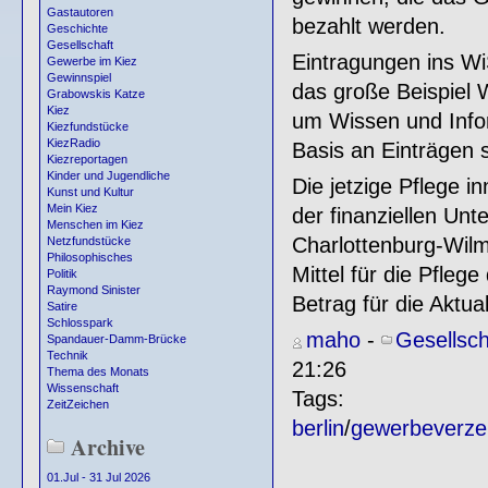
Gastautoren
bezahlt werden.
Geschichte
Gesellschaft
Eintragungen ins WiS
Gewerbe im Kiez
Gewinnspiel
das große Beispiel W
Grabowskis Katze
Kiez
um Wissen und Info
Kiezfundstücke
KiezRadio
Basis an Einträgen 
Kiezreportagen
Kinder und Jugendliche
Die jetzige Pflege i
Kunst und Kultur
Mein Kiez
der finanziellen U
Menschen im Kiez
Charlottenburg-Wilm
Netzfundstücke
Philosophisches
Mittel für die Pfleg
Politik
Raymond Sinister
Betrag für die Aktu
Satire
Schlosspark
maho
-
Gesellsch
Spandauer-Damm-Brücke
Technik
21:26
Thema des Monats
Wissenschaft
Tags:
ZeitZeichen
berlin
/
gewerbeverzei
Archive
01.Jul - 31 Jul 2026