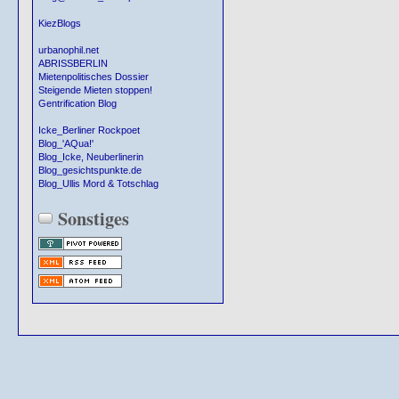
KiezBlogs
urbanophil.net
ABRISSBERLIN
Mietenpolitisches Dossier
Steigende Mieten stoppen!
Gentrification Blog
Icke_Berliner Rockpoet
Blog_'AQua!'
Blog_Icke, Neuberlinerin
Blog_gesichtspunkte.de
Blog_Ullis Mord & Totschlag
Sonstiges