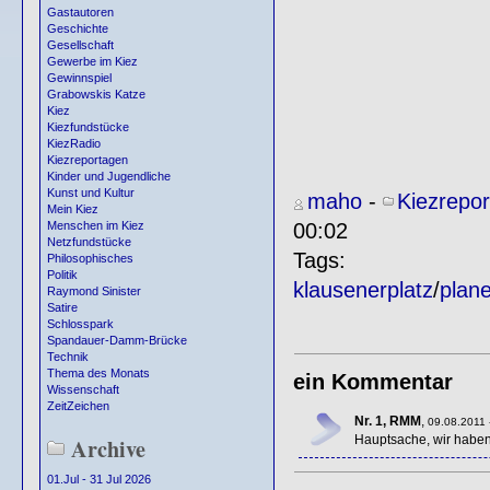
Gastautoren
Geschichte
Gesellschaft
Gewerbe im Kiez
Gewinnspiel
Grabowskis Katze
Kiez
Kiezfundstücke
KiezRadio
Kiezreportagen
Kinder und Jugendliche
Kunst und Kultur
maho
-
Kiezrepo
Mein Kiez
00:02
Menschen im Kiez
Netzfundstücke
Tags:
Philosophisches
Politik
klausenerplatz
/
plane
Raymond Sinister
Satire
Schlosspark
Spandauer-Damm-Brücke
Technik
Thema des Monats
ein Kommentar
Wissenschaft
ZeitZeichen
Nr. 1, RMM
,
09.08.2011 
Hauptsache, wir haben
Archive
01.Jul - 31 Jul 2026