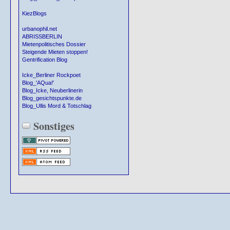
KiezBlogs
urbanophil.net
ABRISSBERLIN
Mietenpolitisches Dossier
Steigende Mieten stoppen!
Gentrification Blog
Icke_Berliner Rockpoet
Blog_'AQua!'
Blog_Icke, Neuberlinerin
Blog_gesichtspunkte.de
Blog_Ullis Mord & Totschlag
Sonstiges