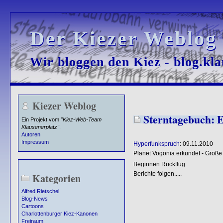
Der Kiezer Weblog
Der Kiezer Weblog
Wir bloggen den Kiez - blog.kla
Wir bloggen den Kiez - blog.kla
Kiezer Weblog
Sterntagebuch: E
Ein Projekt vom
"Kiez-Web-Team
Klausenerplatz"
.
Autoren
Impressum
Hyperfunkspruch
: 09.11.2010
Planet Vogonia erkundet - Groß
Beginnen Rückflug
Berichte folgen.....
Kategorien
Alfred Rietschel
Blog-News
Cartoons
Charlottenburger Kiez-Kanonen
Freiraum