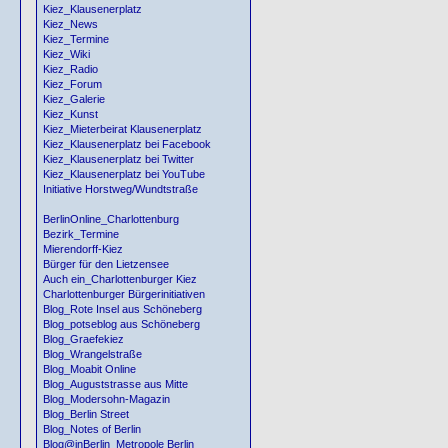
Kiez_Klausenerplatz
Kiez_News
Kiez_Termine
Kiez_Wiki
Kiez_Radio
Kiez_Forum
Kiez_Galerie
Kiez_Kunst
Kiez_Mieterbeirat Klausenerplatz
Kiez_Klausenerplatz bei Facebook
Kiez_Klausenerplatz bei Twitter
Kiez_Klausenerplatz bei YouTube
Initiative Horstweg/Wundtstraße
BerlinOnline_Charlottenburg
Bezirk_Termine
Mierendorff-Kiez
Bürger für den Lietzensee
Auch ein_Charlottenburger Kiez
Charlottenburger Bürgerinitiativen
Blog_Rote Insel aus Schöneberg
Blog_potseblog aus Schöneberg
Blog_Graefekiez
Blog_Wrangelstraße
Blog_Moabit Online
Blog_Auguststrasse aus Mitte
Blog_Modersohn-Magazin
Blog_Berlin Street
Blog_Notes of Berlin
Blog@inBerlin_Metropole Berlin