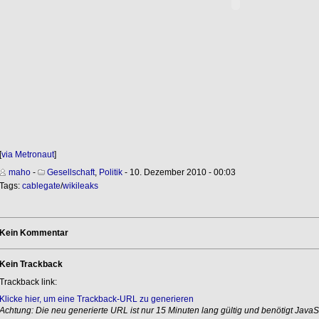
[
via Metronaut
]
maho
-
Gesellschaft
,
Politik
- 10. Dezember 2010 - 00:03
Tags:
cablegate
/
wikileaks
Kein Kommentar
Kein Trackback
Trackback link:
Klicke hier, um eine Trackback-URL zu generieren
Achtung: Die neu generierte URL ist nur 15 Minuten lang gültig und benötigt JavaSc