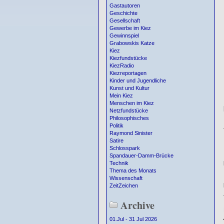
Gastautoren
Geschichte
Gesellschaft
Gewerbe im Kiez
Gewinnspiel
Grabowskis Katze
Kiez
Kiezfundstücke
KiezRadio
Kiezreportagen
Kinder und Jugendliche
Kunst und Kultur
Mein Kiez
Menschen im Kiez
Netzfundstücke
Philosophisches
Politik
Raymond Sinister
Satire
Schlosspark
Spandauer-Damm-Brücke
Technik
Thema des Monats
Wissenschaft
ZeitZeichen
Archive
01.Jul - 31 Jul 2026