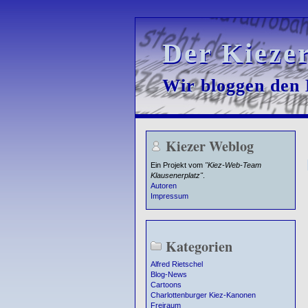
Der Kieze
Der Kieze
Wir bloggen den K
Wir bloggen den K
Kiezer Weblog
Ein Projekt vom
"Kiez-Web-Team
Klausenerplatz"
.
Autoren
Impressum
Kategorien
Alfred Rietschel
Blog-News
Cartoons
Charlottenburger Kiez-Kanonen
Freiraum