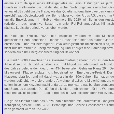
erstmals am Beispiel eines Altbaugebietes in Berlin. Dafür gab es jetzt
Bundesumweltministerium und der städtischen Wohnungsbaugesellschaft Ge
verwaltet. „Es geht um die Frage, wie das Quartier so qualifiziert werden kann,
erreicht“, sagt Gebietskoordinator Bernd Maier von der Argus AG, die sich i
um die Entwicklungen im Gebiet kümmert. Bis 2020 will Berlin den Auss
reduzieren, auch wenn vor kurzem ein unter Rot-Rot angepeiltes Klimaschu
nächste Legislaturperiode verschoben wurde.
Im Pilotprojekt Ökokiez 2020 solle festgestellt werden, wie die Klimasc
gemischtem Gebäudebestand – manche Häuser sind mehr als hundert Jahre alt
entstanden – und mit heterogener Bevölkerungsstruktur umzusetzen sind, sa
nicht nur um effiziente Energieversorgung und energetische Sanierung sowi
sondern auch um Energiesparberatung der Bewohner.
Die rund 10 000 Bewohner des Klausenerplatzes gehören nicht zu den Reich
Arbeitslose und Hartz-IV-Bezieher, auch mit Migrationshintergrund. Im Monit
des Jahres belegte der Kiez unter 434 bewerteten Gebieten Rang 294. De
Mieterverein Klausenerplatz nicht begeistert vom Energiespar-Projekt. Der
Klausenerplatz lebt und mit dabei war, als in den 80er-Jahren Barrikaden 
wurden, befürchtet wie viele andere Anwohner drastische Mieterhöhungen, 
sollen. In seinem Kiezblog macht er darauf aufmerksam, was bei Sanierungspr
und Spandau passierte: Dort dürfen die Mieter erheblich mehr für ihre Wohnu
Klausenplatz nicht geben?“, fragt er rhetorisch. „Wer soll denn den Ökokiez be
Die grüne Stadträtin und das Kiezbündnis rechnen mit Fördermitteln. Das jetzt 
Konzept da, das die Firma B&S.U. Beratungs- und Service-Gesellschaft bis zu
kann gemacht werden und wie?