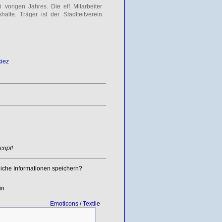
i vorigen Jahres. Die elf Mitarbeiter
lte. Träger ist der Stadtteilverein
iez
ript!
iche Informationen speichern?
in
Emoticons
/
Textile