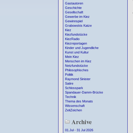
Gastautoren
Geschichte
Gesellschaft
Gewerbe im Kiez
Gewinnspiel
Grabowskis Katze
Kiez
Kiezfundstücke
KiezRadio
Kiezreportagen
Kinder und Jugendliche
Kunst und Kultur
Mein Kiez
Menschen im Kiez
Netzfundstücke
Philosophisches
Politik
Raymond Sinister
Satire
Schlosspark
Spandauer-Damm-Brücke
Technik
Thema des Monats
Wissenschaft
ZeitZeichen
Archive
01.Jul - 31 Jul 2026