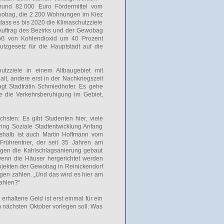
 rund 82 000 Euro Fördermittel vom
wobag, die 2 200 Wohnungen im Kiez
 dass es bis 2020 die Klimaschutzziele
m Auftrag des Bezirks und der Gewobag
toß von Kohlendioxid um 40 Prozent
tzgesetz für die Hauptstadt auf die
hutzziele in einem Altbaugebiet mit
, andere erst in der Nachkriegszeit
gt Stadträtin Schmiedhofer. Es gehe
e die Verkehrsberuhigung im Gebiet,
sten: Es gibt Studenten hier, viele
oring Soziale Stadtentwicklung Anfang
shalb ist auch Martin Hoffmann vom
 Frührentner, der seit 35 Jahren am
gegen die Kahlschlagsanierung gebaut
wenn die Häuser hergerichtet werden
ojekten der Gewobag in Reinickendorf
ngen zahlen. „Und das wird es hier am
zahlen?“
erhaltene Geld ist erst einmal für ein
m nächsten Oktober vorlegen soll: Was