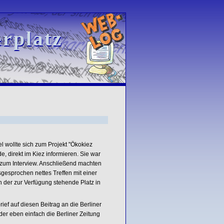
rplatz
rplatz
zel wollte sich zum Projekt "Ökokiez
, direkt im Kiez informieren. Sie war
 zum Interview. Anschließend machten
esprochen nettes Treffen mit einer
n der zur Verfügung stehende Platz in
ief auf diesen Beitrag an die Berliner
Oder eben einfach die Berliner Zeitung