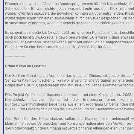
Danach sollte weiteres Geld aus Bundesprogrammen für den Klimaschutz akquir
Schmiedhofer. „Es wird nichts getan, was die Leute aus dem Kiez nicht wol
würden öffentlich diskutiert, die Bewohner könnten darüber entscheiden. Kiezb
wurde sogar schon von einer Bimmelbahn durch den Kiez gesprochen. Ich pers
in Amsterdam wünschen, wenn der Verkehr im Viertel unterdrückt werden soll“, f
Es scheint, als müsste bis Oktober 2011 nicht nur ein Konzept für das „Leuchtt
auch noch tüchtig um Akzeptanz geworben werden. „Alle wissen, dass etwas fü
der Alt-68er Hoffmann. Aber es könne nicht auf einen Schlag aufgeholt werde
Er plädiere für eine behutsame Klimapolitik: „Alles Schritt für Schritt.“
-----------------
Prima Klima im Quartier
Der Berliner Senat hat im Vormonat das geplante Klimaschutzgesetz bis zur
Senatorin Katrin Lompscher (Linke) wollte verbindliche Vorgaben zur energe
Grüne sowie BUND, Mieterverein und Industrie- und Handelskammer verfechten
Das Projekt Ökokiez am Klausenerplatz wurde auf einer Kiezkonferenz 2008 
Klimaschutz, nächster Schritt ist die Erarbeitung eines kommun
Bundesumweltministerium fördert das aus einem Programm für Gemeinden mit 
82 000 Euro Fördermitteln gaben die Gewobag und die Stadtentwicklungsverwa
Alle Bereiche des Klimaschutzes sollen am Klausenerplatz untersucht w
Maßnahmen sowie Verbraucher- und Konsumverhalten über den Verkehr bis h
soll Modellprojekt für den Umgang mit vergleichbaren Altbaugebieten über Berl