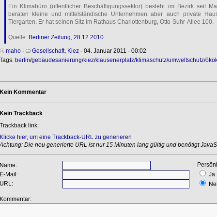
Ein Klimabüro (öffentlicher Beschäftigungssektor) besteht im Bezirk seit Ma
beraten kleine und mittelständische Unternehmen aber auch private Hausha
Tiergarten. Er hat seinen Sitz im Rathaus Charlottenburg, Otto-Suhr-Allee 100.
Quelle:
Berliner Zeitung, 28.12.2010
maho
-
Gesellschaft
,
Kiez
- 04. Januar 2011 - 00:02
Tags:
berlin
/
gebäudesanierung
/
kiez
/
klausenerplatz
/
klimaschutz
/
umweltschutz
/
ökok
Kein Kommentar
Kein Trackback
Trackback link:
Klicke hier, um eine Trackback-URL zu generieren
Achtung: Die neu generierte URL ist nur 15 Minuten lang gültig und benötigt JavaSc
Persönl
Name:
E-Mail:
Ja
URL:
Ne
Kommentar: