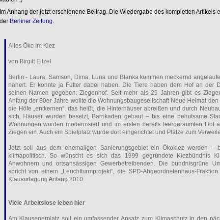
Im Anhang der jetzt erschienene Beitrag. Die Wiedergabe des kompletten Artikels 
der
Berliner Zeitung
.
Alles Öko im Kiez
von Birgitt Eltzel
Berlin - Laura, Samson, Dima, Luna und Blanka kommen meckernd angelaufe
nähert. Er könnte ja Futter dabei haben. Die Tiere haben dem Hof an der 
seinen Namen gegeben: Ziegenhof. Seit mehr als 25 Jahren gibt es Ziegen
Anfang der 80er-Jahre wollte die Wohnungsbaugesellschaft Neue Heimat den 
die Höfe „entkernen“, das heißt, die Hinterhäuser abreißen und durch Neub
sich, Häuser wurden besetzt, Barrikaden gebaut – bis eine behutsame St
Wohnungen wurden modernisiert und im ersten bereits leergeräumten Hof 
Ziegen ein. Auch ein Spielplatz wurde dort eingerichtet und Plätze zum Verweilen
Jetzt soll aus dem ehemaligen Sanierungsgebiet ein Ökokiez werden – b
klimapolitisch. So wünscht es sich das 1999 gegründete Kiezbündnis Kl
Anwohnern und ortsansässigen Gewerbetreibenden. Die bündnisgrüne Umwe
spricht von einem „Leuchtturmprojekt“, die SPD-Abgeordnetenhaus-Fraktion 
Klausurtagung Anfang 2010.
Viele Arbeitslose leben hier
Am Klausenerplatz soll ein umfassender Ansatz zum Klimaschutz in den näc