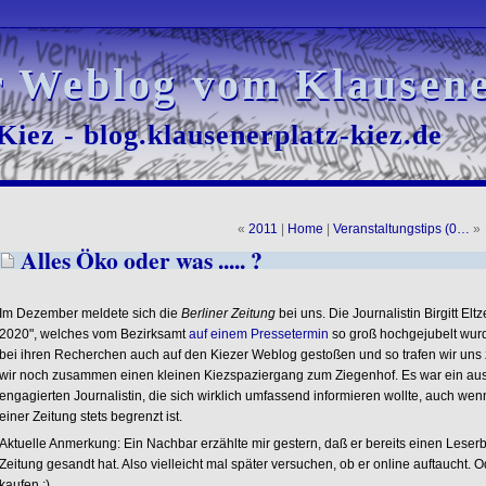
r Weblog vom Klausene
r Weblog vom Klausene
iez - blog.klausenerplatz-kiez.de
iez - blog.klausenerplatz-kiez.de
«
2011
|
Home
|
Veranstaltungstips (0…
»
Alles Öko oder was ..... ?
Im Dezember meldete sich die
Berliner Zeitung
bei uns. Die Journalistin Birgitt Elt
2020", welches vom Bezirksamt
auf einem Pressetermin
so groß hochgejubelt wurde
bei ihren Recherchen auch auf den Kiezer Weblog gestoßen und so trafen wir uns
wir noch zusammen einen kleinen Kiezspaziergang zum Ziegenhof. Es war ein ausg
engagierten Journalistin, die sich wirklich umfassend informieren wollte, auch wen
einer Zeitung stets begrenzt ist.
Aktuelle Anmerkung: Ein Nachbar erzählte mir gestern, daß er bereits einen Leserbr
Zeitung gesandt hat. Also vielleicht mal später versuchen, ob er online auftaucht. 
kaufen ;)