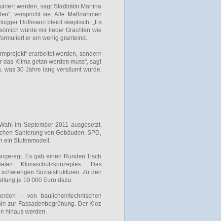
iert werden, sagt Stadträtin Martina
len“, verspricht sie. Alle Maßnahmen
logger Hoffmann bleibt skeptisch. „Es
önlich würde mir lieber Grachten wie
ormuliert er ein wenig grantelnd.
urmprojekt“ erarbeitet werden, sondern
r das Klima getan werden muss“, sagt
n, was 30 Jahre lang versäumt wurde.
 Wahl im September 2011 ausgesetzt.
tischen Sanierung von Gebäuden. SPD,
 ein Stufenmodell.
angeregt. Es gab einen Runden Tisch
alen Klimaschutzkonzeptes. Das
schwierigen Sozialstrukturen. Zu den
ltung je 10 000 Euro dazu.
erden – von baulichen/technischen
in zur Fassadenbegrünung. Der Kiez
in hinaus werden.