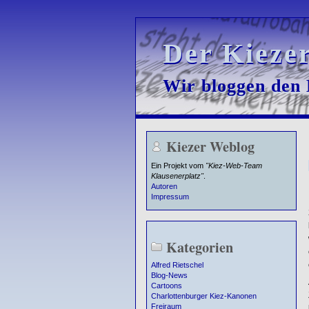
Der Kieze
Der Kieze
Wir bloggen den K
Wir bloggen den K
Kiezer Weblog
Ein Projekt vom
"Kiez-Web-Team
Klausenerplatz"
.
Autoren
Impressum
Kategorien
Alfred Rietschel
Blog-News
Cartoons
Charlottenburger Kiez-Kanonen
Freiraum