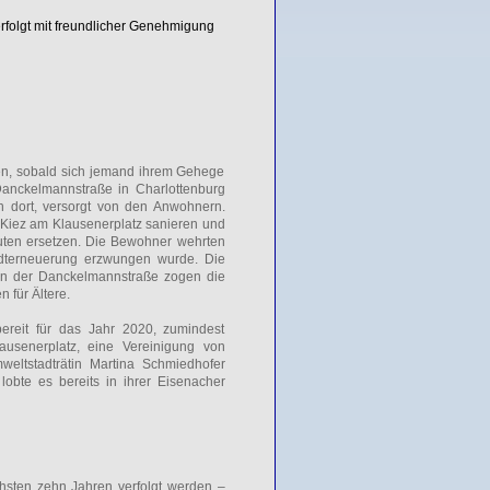
erfolgt mit freundlicher Genehmigung
n, sobald sich jemand ihrem Gehege
Danckelmannstraße in Charlottenburg
 dort, versorgt von den Anwohnern.
Kiez am Klausenerplatz sanieren und
auten ersetzen. Die Bewohner wehrten
adterneuerung erzwungen wurde. Die
an der Danckelmannstraße zogen die
 für Ältere.
ereit für das Jahr 2020, zumindest
ausenerplatz, eine Vereinigung von
ltstadträtin Martina Schmiedhofer
lobte es bereits in ihrer Eisenacher
hsten zehn Jahren verfolgt werden –