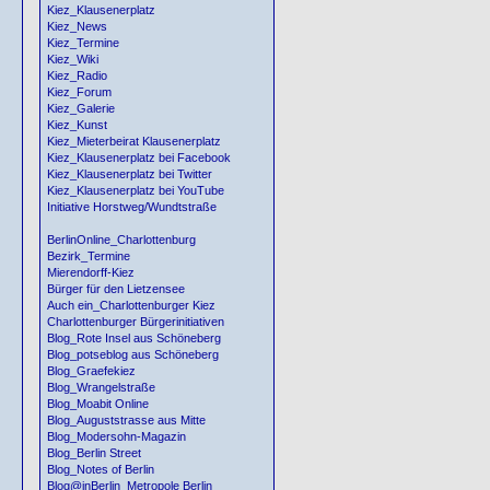
Kiez_Klausenerplatz
Kiez_News
Kiez_Termine
Kiez_Wiki
Kiez_Radio
Kiez_Forum
Kiez_Galerie
Kiez_Kunst
Kiez_Mieterbeirat Klausenerplatz
Kiez_Klausenerplatz bei Facebook
Kiez_Klausenerplatz bei Twitter
Kiez_Klausenerplatz bei YouTube
Initiative Horstweg/Wundtstraße
BerlinOnline_Charlottenburg
Bezirk_Termine
Mierendorff-Kiez
Bürger für den Lietzensee
Auch ein_Charlottenburger Kiez
Charlottenburger Bürgerinitiativen
Blog_Rote Insel aus Schöneberg
Blog_potseblog aus Schöneberg
Blog_Graefekiez
Blog_Wrangelstraße
Blog_Moabit Online
Blog_Auguststrasse aus Mitte
Blog_Modersohn-Magazin
Blog_Berlin Street
Blog_Notes of Berlin
Blog@inBerlin_Metropole Berlin