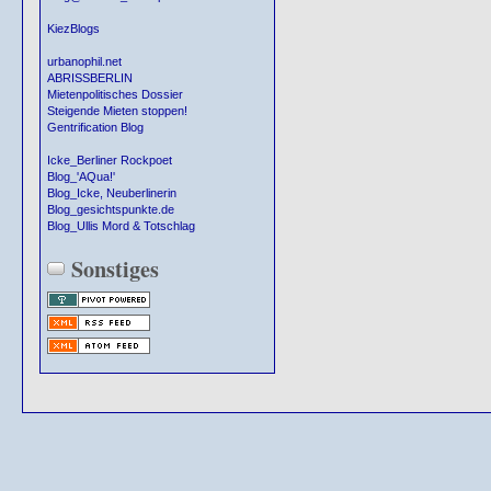
KiezBlogs
urbanophil.net
ABRISSBERLIN
Mietenpolitisches Dossier
Steigende Mieten stoppen!
Gentrification Blog
Icke_Berliner Rockpoet
Blog_'AQua!'
Blog_Icke, Neuberlinerin
Blog_gesichtspunkte.de
Blog_Ullis Mord & Totschlag
Sonstiges