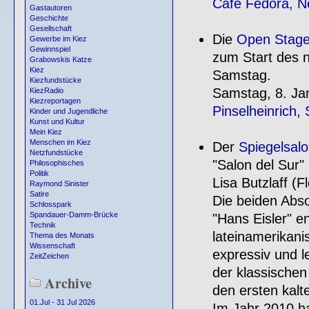
Café Fedora, N
Gastautoren
Geschichte
Gesellschaft
Die
Open Stag
Gewerbe im Kiez
Gewinnspiel
zum Start des
Grabowskis Katze
Kiez
Samstag.
Kiezfundstücke
Samstag, 8. Ja
KiezRadio
Kiezreportagen
Pinselheinrich,
Kinder und Jugendliche
Kunst und Kultur
Mein Kiez
Menschen im Kiez
Der
Spiegelsal
Netzfundstücke
"Salon del Sur"
Philosophisches
Politik
Lisa Butzlaff (
Raymond Sinister
Satire
Die beiden Abs
Schlosspark
Spandauer-Damm-Brücke
"Hans Eisler" e
Technik
lateinamerikani
Thema des Monats
Wissenschaft
expressiv und l
ZeitZeichen
der klassischen 
Archive
den ersten kalt
01.Jul - 31 Jul 2026
Im Jahr 2010 ha