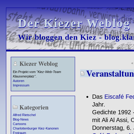
Der Kiezer Weblog
Der Kiezer Weblog
Wir bloggen den Kiez - blog.kla
Wir bloggen den Kiez - blog.kla
Kiezer Weblog
Veranstaltun
Ein Projekt vom
"Kiez-Web-Team
Klausenerplatz"
.
Autoren
Impressum
Das
Eiscafé Fe
Jahr.
Kategorien
Gedichte 1992 
Alfred Rietschel
mit Ali Al Assi
Blog-News
Cartoons
Donnerstag, 6.
Charlottenburger Kiez-Kanonen
Freiraum