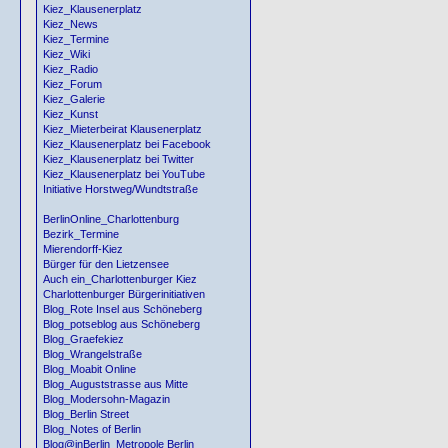
Kiez_Klausenerplatz
Kiez_News
Kiez_Termine
Kiez_Wiki
Kiez_Radio
Kiez_Forum
Kiez_Galerie
Kiez_Kunst
Kiez_Mieterbeirat Klausenerplatz
Kiez_Klausenerplatz bei Facebook
Kiez_Klausenerplatz bei Twitter
Kiez_Klausenerplatz bei YouTube
Initiative Horstweg/Wundtstraße
BerlinOnline_Charlottenburg
Bezirk_Termine
Mierendorff-Kiez
Bürger für den Lietzensee
Auch ein_Charlottenburger Kiez
Charlottenburger Bürgerinitiativen
Blog_Rote Insel aus Schöneberg
Blog_potseblog aus Schöneberg
Blog_Graefekiez
Blog_Wrangelstraße
Blog_Moabit Online
Blog_Auguststrasse aus Mitte
Blog_Modersohn-Magazin
Blog_Berlin Street
Blog_Notes of Berlin
Blog@inBerlin_Metropole Berlin