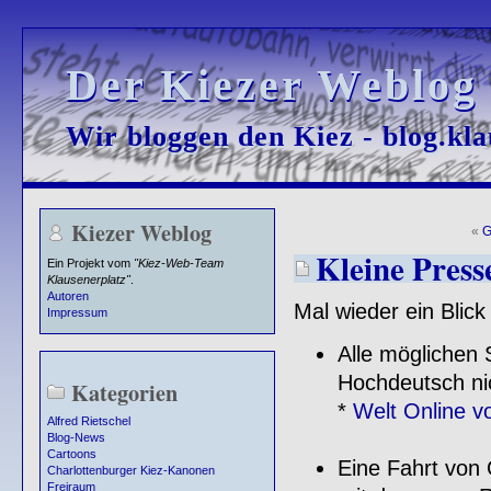
Der Kiezer Weblog
Der Kiezer Weblog
Wir bloggen den Kiez - blog.kla
Wir bloggen den Kiez - blog.kla
Kiezer Weblog
«
G
Kleine Press
Ein Projekt vom
"Kiez-Web-Team
Klausenerplatz"
.
Autoren
Mal wieder ein Blick
Impressum
Alle möglichen 
Hochdeutsch ni
Kategorien
*
Welt Online v
Alfred Rietschel
Blog-News
Cartoons
Eine Fahrt von 
Charlottenburger Kiez-Kanonen
Freiraum