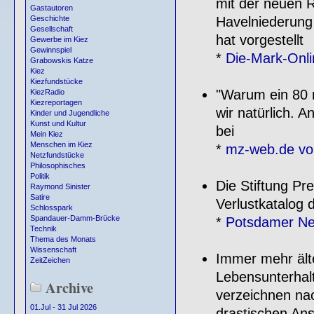
mit der neuen 
Gastautoren
Havelniederung 
Geschichte
Gesellschaft
hat vorgestellt
Gewerbe im Kiez
Gewinnspiel
*
Die-Mark-Onl
Grabowskis Katze
Kiez
Kiezfundstücke
"Warum ein 80 m
KiezRadio
Kiezreportagen
wir natürlich. A
Kinder und Jugendliche
Kunst und Kultur
bei
Mein Kiez
Menschen im Kiez
*
mz-web.de vo
Netzfundstücke
Philosophisches
Politik
Die Stiftung Pr
Raymond Sinister
Satire
Verlustkatalog
Schlosspark
Spandauer-Damm-Brücke
*
Potsdamer Ne
Technik
Thema des Monats
Wissenschaft
Immer mehr älte
ZeitZeichen
Lebensunterhalt
Archive
verzeichnen na
01.Jul - 31 Jul 2026
drastischen Ans