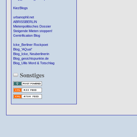
KiezBlogs
urbanophil.net
ABRISSBERLIN
Mietenpolitisches Dossier
Steigende Mieten stoppen!
Gentrification Blog
Icke_Berliner Rockpoet
Blog_'AQua!'
Blog_Icke, Neuberlinerin
Blog_gesichtspunkte.de
Blog_Ullis Mord & Totschlag
Sonstiges