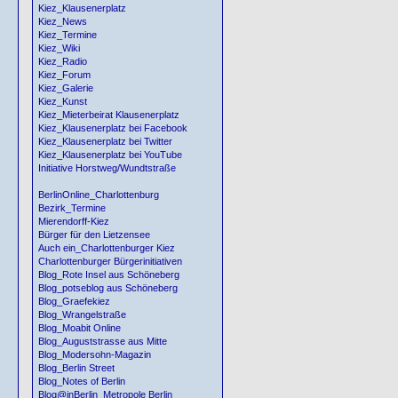
Kiez_Klausenerplatz
Kiez_News
Kiez_Termine
Kiez_Wiki
Kiez_Radio
Kiez_Forum
Kiez_Galerie
Kiez_Kunst
Kiez_Mieterbeirat Klausenerplatz
Kiez_Klausenerplatz bei Facebook
Kiez_Klausenerplatz bei Twitter
Kiez_Klausenerplatz bei YouTube
Initiative Horstweg/Wundtstraße
BerlinOnline_Charlottenburg
Bezirk_Termine
Mierendorff-Kiez
Bürger für den Lietzensee
Auch ein_Charlottenburger Kiez
Charlottenburger Bürgerinitiativen
Blog_Rote Insel aus Schöneberg
Blog_potseblog aus Schöneberg
Blog_Graefekiez
Blog_Wrangelstraße
Blog_Moabit Online
Blog_Auguststrasse aus Mitte
Blog_Modersohn-Magazin
Blog_Berlin Street
Blog_Notes of Berlin
Blog@inBerlin_Metropole Berlin