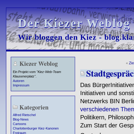
Der Kiezer Weblog
Der Kiezer Weblog
Wir bloggen den Kiez - blog.kla
Wir bloggen den Kiez - blog.kla
Kiezer Weblog
«
Zi
Stadtgespräc
Ein Projekt vom
"Kiez-Web-Team
Klausenerplatz"
.
Autoren
Das BürgerInitiativ
Impressum
Initiativen und son
Netzwerks BIN Berl
Kategorien
verschiedenen The
Alfred Rietschel
Politikern, Philosop
Blog-News
Zum Start der Gespr
Cartoons
Charlottenburger Kiez-Kanonen
Freiraum