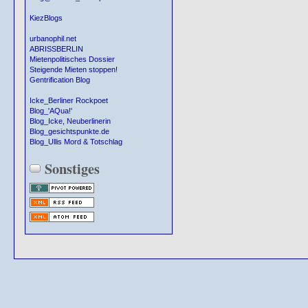
KiezBlogs
urbanophil.net
ABRISSBERLIN
Mietenpolitisches Dossier
Steigende Mieten stoppen!
Gentrification Blog
Icke_Berliner Rockpoet
Blog_'AQua!'
Blog_Icke, Neuberlinerin
Blog_gesichtspunkte.de
Blog_Ullis Mord & Totschlag
Sonstiges