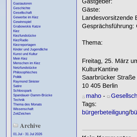
Gastgeber: Hei
Gastautoren
Gäste: Bettina
Geschichte
Gesellschaft
Landesvorsitzende 
Gewerbe im Kiez
Gewinnspiel
Gesprächsführung:
Grabowskis Katze
Kiez
Kiezfundstücke
KiezRadio
Thema: "Neue Fo
Kiezreportagen
Kinder und Jugendliche
Kunst und Kultur
Mein Kiez
Freitag, 25. März u
Menschen im Kiez
KulturKantine
Netzfundstücke
Philosophisches
Saarbrücker Straße
Politik
Raymond Sinister
10 405 Berlin
Satire
Schlosspark
maho
-
Gesellsch
Spandauer-Damm-Brücke
Technik
Tags:
Thema des Monats
Wissenschaft
bürgerbeteiligung
/
bü
ZeitZeichen
Archive
01.Jul - 31 Jul 2026