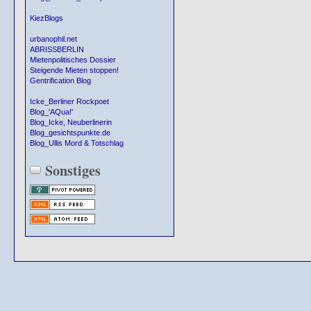
KiezBlogs
urbanophil.net
ABRISSBERLIN
Mietenpolitisches Dossier
Steigende Mieten stoppen!
Gentrification Blog
Icke_Berliner Rockpoet
Blog_'AQua!'
Blog_Icke, Neuberlinerin
Blog_gesichtspunkte.de
Blog_Ullis Mord & Totschlag
Sonstiges