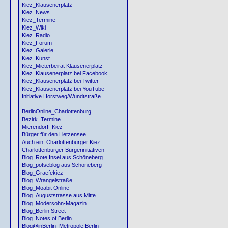
Kiez_Klausenerplatz
Kiez_News
Kiez_Termine
Kiez_Wiki
Kiez_Radio
Kiez_Forum
Kiez_Galerie
Kiez_Kunst
Kiez_Mieterbeirat Klausenerplatz
Kiez_Klausenerplatz bei Facebook
Kiez_Klausenerplatz bei Twitter
Kiez_Klausenerplatz bei YouTube
Initiative Horstweg/Wundtstraße
BerlinOnline_Charlottenburg
Bezirk_Termine
Mierendorff-Kiez
Bürger für den Lietzensee
Auch ein_Charlottenburger Kiez
Charlottenburger Bürgerinitiativen
Blog_Rote Insel aus Schöneberg
Blog_potseblog aus Schöneberg
Blog_Graefekiez
Blog_Wrangelstraße
Blog_Moabit Online
Blog_Auguststrasse aus Mitte
Blog_Modersohn-Magazin
Blog_Berlin Street
Blog_Notes of Berlin
Blog@inBerlin_Metropole Berlin