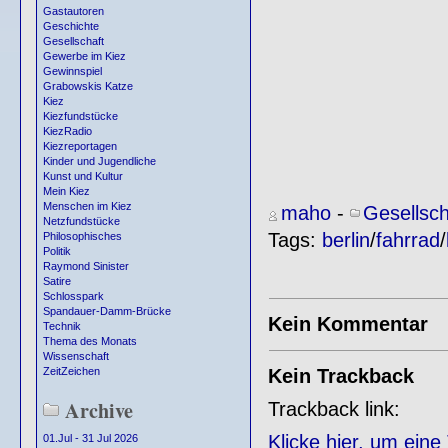
Gastautoren
Geschichte
Gesellschaft
Gewerbe im Kiez
Gewinnspiel
Grabowskis Katze
Kiez
Kiezfundstücke
KiezRadio
Kiezreportagen
Kinder und Jugendliche
Kunst und Kultur
Mein Kiez
Menschen im Kiez
maho
-
Gesellsch
Netzfundstücke
Tags:
berlin
/
fahrrad
/
Philosophisches
Politik
Raymond Sinister
Satire
Schlosspark
Spandauer-Damm-Brücke
Kein Kommentar
Technik
Thema des Monats
Wissenschaft
Kein Trackback
ZeitZeichen
Archive
Trackback link:
Klicke hier, um ein
01.Jul - 31 Jul 2026