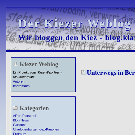
Der Kiezer Weblog
Der Kiezer Weblog
Wir bloggen den Kiez - blog.kla
Wir bloggen den Kiez - blog.kla
Kiezer Weblog
Unterwegs in Ber
Ein Projekt vom
"Kiez-Web-Team
Klausenerplatz"
.
Autoren
Impressum
Kategorien
Alfred Rietschel
Blog-News
Cartoons
Charlottenburger Kiez-Kanonen
Freiraum