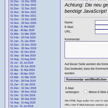
01.Dez - 31 Dez 2025
Achtung: Die neu gen
01.Dez - 31 Dez 2023
01.Dez - 31 Dez 2022
benötigt JavaScript!
01.Nov - 30 Nov 2022
01.Nov - 30 Nov 2021
01.Dez - 31 Dez 2020
Name:
01.Nov - 30 Nov 2020
01.Mai - 31 Mai 2020
E-Mail:
01.Apr - 30 Apr 2020
URL:
01.Mär - 31 Mär 2020
01.Feb - 29 Feb 2020
Kommentar:
01.Jan - 31 Jan 2020
01.Dez - 31 Dez 2019
01.Nov - 30 Nov 2019
01.Okt - 31 Okt 2019
01.Sep - 30 Sep 2019
01.Aug - 31 Aug 2019
01.Jul - 31 Jul 2019
Auf dieser Seite werden die Kom
01.Jun - 30 Jun 2019
Das bedeutet, dass die Kommentar
01.Mai - 31 Mai 2019
wurden.
01.Apr - 30 Apr 2019
01.Mär - 31 Mär 2019
01.Feb - 28 Feb 2019
01.Jan - 31 Jan 2019
E-Mail
01.Dez - 31 Dez 2018
01.Nov - 30 Nov 2018
verbergen:
Meine E-Mail-A
01.Okt - 31 Okt 2018
01.Sep - 30 Sep 2018
Alle HTML-Tags außer <b> und <i> we
01.Aug - 31 Aug 2018
URLs oder E-Mail-Adressen werden au
01.Jul - 31 Jul 2018