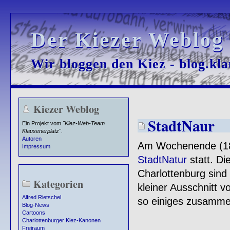
Der Kiezer Weblog
Der Kiezer Weblog
Wir bloggen den Kiez - blog.kla
Wir bloggen den Kiez - blog.kla
Kiezer Weblog
StadtNaur
Ein Projekt vom
"Kiez-Web-Team
Klausenerplatz"
.
Autoren
Am Wochenende (18.
Impressum
StadtNatur
statt. Di
Charlottenburg sind 
Kategorien
kleiner Ausschnitt 
Alfred Rietschel
so einiges zusamme
Blog-News
Cartoons
Charlottenburger Kiez-Kanonen
Freiraum