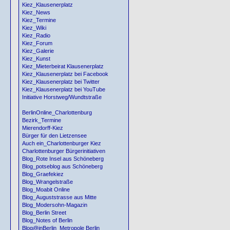
Kiez_Klausenerplatz
Kiez_News
Kiez_Termine
Kiez_Wiki
Kiez_Radio
Kiez_Forum
Kiez_Galerie
Kiez_Kunst
Kiez_Mieterbeirat Klausenerplatz
Kiez_Klausenerplatz bei Facebook
Kiez_Klausenerplatz bei Twitter
Kiez_Klausenerplatz bei YouTube
Initiative Horstweg/Wundtstraße
BerlinOnline_Charlottenburg
Bezirk_Termine
Mierendorff-Kiez
Bürger für den Lietzensee
Auch ein_Charlottenburger Kiez
Charlottenburger Bürgerinitiativen
Blog_Rote Insel aus Schöneberg
Blog_potseblog aus Schöneberg
Blog_Graefekiez
Blog_Wrangelstraße
Blog_Moabit Online
Blog_Auguststrasse aus Mitte
Blog_Modersohn-Magazin
Blog_Berlin Street
Blog_Notes of Berlin
Blog@inBerlin_Metropole Berlin