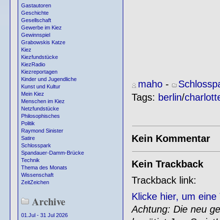
Gastautoren
Geschichte
Gesellschaft
Gewerbe im Kiez
Gewinnspiel
Grabowskis Katze
Kiez
Kiezfundstücke
KiezRadio
Kiezreportagen
Kinder und Jugendliche
maho
-
Schlossp
Kunst und Kultur
Mein Kiez
Tags:
berlin
/
charlot
Menschen im Kiez
Netzfundstücke
Philosophisches
Politik
Raymond Sinister
Kein Kommentar
Satire
Schlosspark
Spandauer-Damm-Brücke
Technik
Kein Trackback
Thema des Monats
Wissenschaft
Trackback link:
ZeitZeichen
Klicke hier, um ein
Archive
Achtung: Die neu gen
01.Jul - 31 Jul 2026