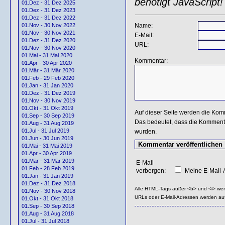
benötigt JavaScript!
01.Dez - 31 Dez 2025
01.Dez - 31 Dez 2023
01.Dez - 31 Dez 2022
Name:
01.Nov - 30 Nov 2022
01.Nov - 30 Nov 2021
E-Mail:
01.Dez - 31 Dez 2020
URL:
01.Nov - 30 Nov 2020
01.Mai - 31 Mai 2020
Kommentar:
01.Apr - 30 Apr 2020
01.Mär - 31 Mär 2020
01.Feb - 29 Feb 2020
01.Jan - 31 Jan 2020
01.Dez - 31 Dez 2019
01.Nov - 30 Nov 2019
01.Okt - 31 Okt 2019
Auf dieser Seite werden die Kom
01.Sep - 30 Sep 2019
Das bedeutet, dass die Kommentar
01.Aug - 31 Aug 2019
01.Jul - 31 Jul 2019
wurden.
01.Jun - 30 Jun 2019
01.Mai - 31 Mai 2019
01.Apr - 30 Apr 2019
01.Mär - 31 Mär 2019
E-Mail
01.Feb - 28 Feb 2019
verbergen:
Meine E-Mail-A
01.Jan - 31 Jan 2019
01.Dez - 31 Dez 2018
Alle HTML-Tags außer <b> und <i> we
01.Nov - 30 Nov 2018
URLs oder E-Mail-Adressen werden au
01.Okt - 31 Okt 2018
01.Sep - 30 Sep 2018
01.Aug - 31 Aug 2018
01.Jul - 31 Jul 2018