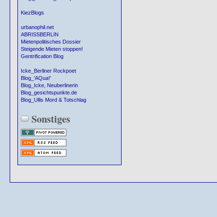
KiezBlogs
urbanophil.net
ABRISSBERLIN
Mietenpolitisches Dossier
Steigende Mieten stoppen!
Gentrification Blog
Icke_Berliner Rockpoet
Blog_'AQua!'
Blog_Icke, Neuberlinerin
Blog_gesichtspunkte.de
Blog_Ullis Mord & Totschlag
Sonstiges