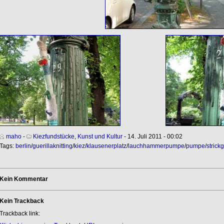
maho
-
Kiezfundstücke
,
Kunst und Kultur
- 14. Juli 2011 - 00:02
Tags:
berlin
/
guerillaknitting
/
kiez
/
klausenerplatz
/
lauchhammerpumpe
/
pumpe
/
strickg
Kein Kommentar
Kein Trackback
Trackback link: