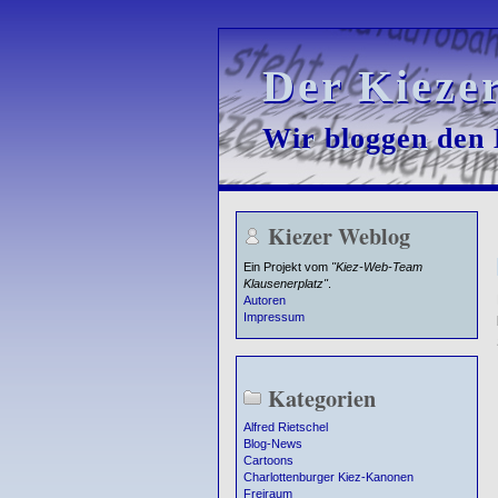
Der Kieze
Der Kieze
Wir bloggen den K
Wir bloggen den K
Kiezer Weblog
Ein Projekt vom
"Kiez-Web-Team
Klausenerplatz"
.
Autoren
Impressum
Kategorien
Alfred Rietschel
Blog-News
Cartoons
Charlottenburger Kiez-Kanonen
Freiraum