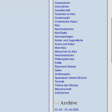
Gastautoren
Geschichte
Gesellschaft
Gewerbe im Kiez
Gewinnspiel
Grabowskis Katze
Kiez
Kiezfundstücke
KiezRadio
Kiezreportagen
Kinder und Jugendliche
Kunst und Kultur
Mein Kiez
Menschen im Kiez
Netzfundstücke
Philosophisches
Politik
Raymond Sinister
Satire
Schlosspark
Spandauer-Damm-Brücke
Technik
Thema des Monats
Wissenschaft
ZeitZeichen
Archive
01.Jul - 31 Jul 2026