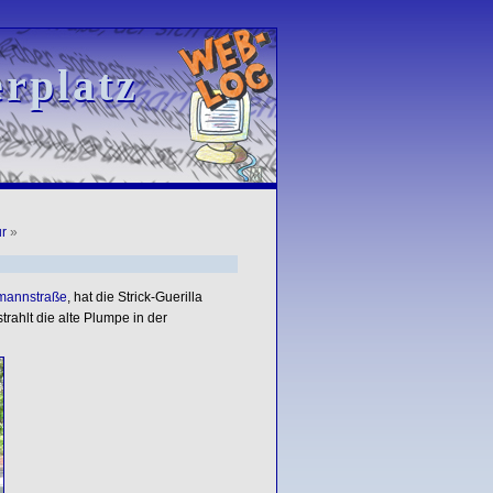
rplatz
rplatz
r
»
mannstraße
, hat die Strick-Guerilla
rahlt die alte Plumpe in der