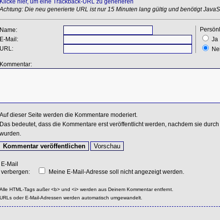
Klicke hier, um eine Trackback-URL zu generieren
Achtung: Die neu generierte URL ist nur 15 Minuten lang gültig und benötigt JavaSc
Persönl
Name:
E-Mail:
Ja
URL:
Ne
Kommentar:
Auf dieser Seite werden die Kommentare moderiert.
Das bedeutet, dass die Kommentare erst veröffentlicht werden, nachdem sie durch 
wurden.
E-Mail
verbergen:
Meine E-Mail-Adresse soll nicht angezeigt werden.
Alle HTML-Tags außer <b> und <i> werden aus Deinem Kommentar entfernt.
URLs oder E-Mail-Adressen werden automatisch umgewandelt.