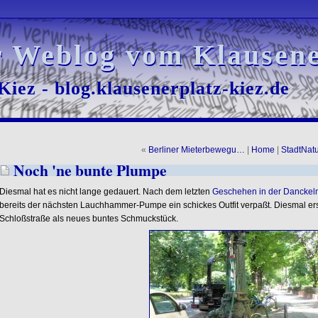
r Weblog vom Klausene
r Weblog vom Klausene
iez - blog.klausenerplatz-kiez.de
iez - blog.klausenerplatz-kiez.de
«
Berliner Mieterbewegu…
|
Home
|
StadtNatu
Noch 'ne bunte Plumpe
Diesmal hat es nicht lange gedauert. Nach dem letzten
Geschehen in der Danckel
bereits der nächsten Lauchhammer-Pumpe ein schickes Outfit verpaßt. Diesmal erst
Schloßstraße als neues buntes Schmuckstück.