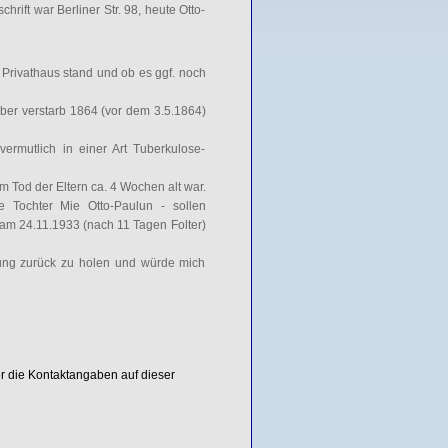
hrift war Berliner Str. 98, heute Otto-
n Privathaus stand und ob es ggf. noch
ber verstarb 1864 (vor dem 3.5.1864)
vermutlich in einer Art Tuberkulose-
m Tod der Eltern ca. 4 Wochen alt war.
ie Tochter Mie Otto-Paulun - sollen
am 24.11.1933 (nach 11 Tagen Folter)
erung zurück zu holen und würde mich
er die Kontaktangaben auf dieser