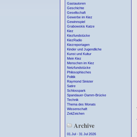
Gastautoren
Geschichte
Gesellschaft
Gewerbe im Kiez
Gewinnspiel
Grabowskis Katze
Kiez
Kiezfundstücke
KiezRadio
Kiezreportagen
Kinder und Jugendliche
Kunst und Kultur
Mein Kiez
Menschen im Kiez
Netzfundstücke
Philosophisches
Politik
Raymond Sinister
Satire
Schlosspark
Spandauer-Damm-Brücke
Technik
Thema des Monats
Wissenschaft
ZeitZeichen
Archive
01.Jul - 31 Jul 2026