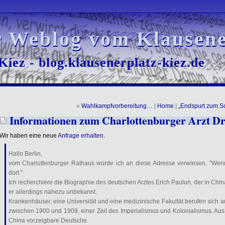
r Weblog vom Klausene
r Weblog vom Klausene
iez - blog.klausenerplatz-kiez.de
iez - blog.klausenerplatz-kiez.de
«
Wahlkampfvorbereitung…
|
Home
|
„Endspurt zum 
Informationen zum Charlottenburger Arzt Dr.
Wir haben eine neue
Anfrage erhalten
.
Hallo Berlin,
vom Charlottenburger Rathaus wurde ich an diese Adresse verwiesen. "Wen
dort."
Ich recherchiere die Biographie des deutschen Arztes Erich Paulun, der in China
er allerdings nahezu unbekannt.
Krankenhäuser, eine Universität und eine medizinische Fakultät berufen sich au
zwischen 1900 und 1909, einer Zeit des Imperialismus und Kolonialismus. Aus d
China vorzeigbare Deutsche.