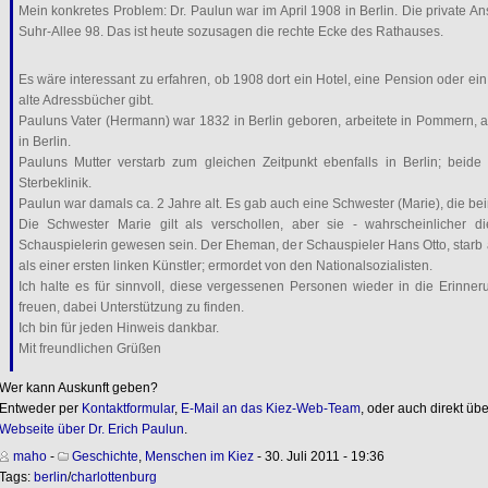
Mein konkretes Problem: Dr. Paulun war im April 1908 in Berlin. Die private Ansc
Suhr-Allee 98. Das ist heute sozusagen die rechte Ecke des Rathauses.
Es wäre interessant zu erfahren, ob 1908 dort ein Hotel, eine Pension oder ei
alte Adressbücher gibt.
Pauluns Vater (Hermann) war 1832 in Berlin geboren, arbeitete in Pommern, a
in Berlin.
Pauluns Mutter verstarb zum gleichen Zeitpunkt ebenfalls in Berlin; beide 
Sterbeklinik.
Paulun war damals ca. 2 Jahre alt. Es gab auch eine Schwester (Marie), die bei
Die Schwester Marie gilt als verschollen, aber sie - wahrscheinlicher d
Schauspielerin gewesen sein. Der Eheman, der Schauspieler Hans Otto, starb 
als einer ersten linken Künstler; ermordet von den Nationalsozialisten.
Ich halte es für sinnvoll, diese vergessenen Personen wieder in die Erinn
freuen, dabei Unterstützung zu finden.
Ich bin für jeden Hinweis dankbar.
Mit freundlichen Grüßen
Wer kann Auskunft geben?
Entweder per
Kontaktformular
,
E-Mail an das Kiez-Web-Team
, oder auch direkt üb
Webseite über Dr. Erich Paulun
.
maho
-
Geschichte
,
Menschen im Kiez
- 30. Juli 2011 - 19:36
Tags:
berlin
/
charlottenburg