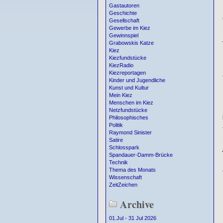
Gastautoren
Geschichte
Gesellschaft
Gewerbe im Kiez
Gewinnspiel
Grabowskis Katze
Kiez
Kiezfundstücke
KiezRadio
Kiezreportagen
Kinder und Jugendliche
Kunst und Kultur
Mein Kiez
Menschen im Kiez
Netzfundstücke
Philosophisches
Politik
Raymond Sinister
Satire
Schlosspark
Spandauer-Damm-Brücke
Technik
Thema des Monats
Wissenschaft
ZeitZeichen
Archive
01.Jul - 31 Jul 2026