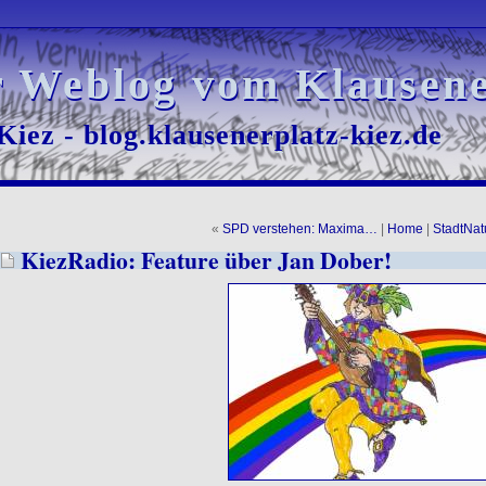
r Weblog vom Klausene
r Weblog vom Klausene
iez - blog.klausenerplatz-kiez.de
iez - blog.klausenerplatz-kiez.de
«
SPD verstehen: Maxima…
|
Home
|
StadtNat
KiezRadio: Feature über Jan Dober!