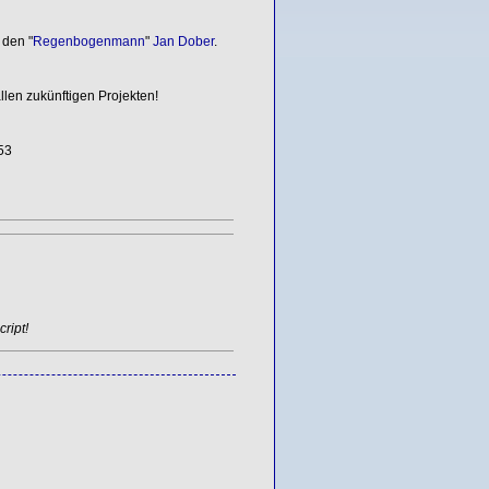
den "
Regenbogenmann
"
Jan Dober
.
llen zukünftigen Projekten!
53
ript!