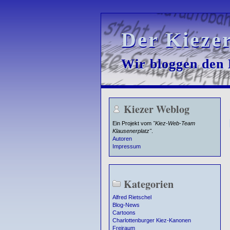
Der Kieze
Der Kieze
Wir bloggen den K
Wir bloggen den K
Kiezer Weblog
Ein Projekt vom
"Kiez-Web-Team
Klausenerplatz"
.
Autoren
Impressum
Kategorien
Alfred Rietschel
Blog-News
Cartoons
Charlottenburger Kiez-Kanonen
Freiraum