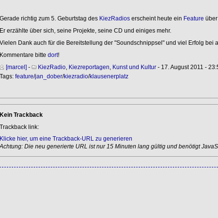
Gerade richtig zum 5. Geburtstag des
KiezRadios
erscheint heute ein
Feature
über 
Er erzählte über sich, seine Projekte, seine CD und einiges mehr.
Vielen Dank auch für die Bereitstellung der "Soundschnippsel" und viel Erfolg bei a
Kommentare bitte
dort
!
[marcel]
-
KiezRadio
,
Kiezreportagen
,
Kunst und Kultur
- 17. August 2011 - 23:
Tags:
feature
/
jan_dober
/
kiezradio
/
klausenerplatz
Kein Trackback
Trackback link:
Klicke hier, um eine Trackback-URL zu generieren
Achtung: Die neu generierte URL ist nur 15 Minuten lang gültig und benötigt JavaSc