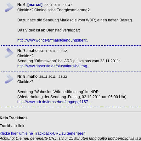
Nr. 6,
[marcel]
,
22.11.2011 - 00:47
Ökokiez? Ökologische Energiesanierung?
Dazu hatte die Sendung Markt (die vom
WDR
) einen netten Beitrag.
Das Video ist ab Dienstag verfügbar:
http://www.wdr.de/tv/markt/sendungsbeitr..
Nr. 7, maho
,
23.11.2011 - 22:12
Ökokiez?
Sendung “Dämmwahn” bei
ARD
plusminus vom 23.11.2011:
http://www.daserste.de/plusminus/beitrag..
Nr. 8, maho
,
28.11.2011 - 23:22
Ökokiez?
Sendung “Wahnsinn Wärmedämmung” im
NDR
(Wiederholung der Sendung: Freitag, 02.12.2011 um 06:00 Uhr)
http://www.ndr.de/fernsehen/epg/epg1157_..
Kein Trackback
Trackback link:
Klicke hier, um eine Trackback-URL zu generieren
Achtung: Die neu generierte URL ist nur 15 Minuten lang gültig und benötigt JavaSc