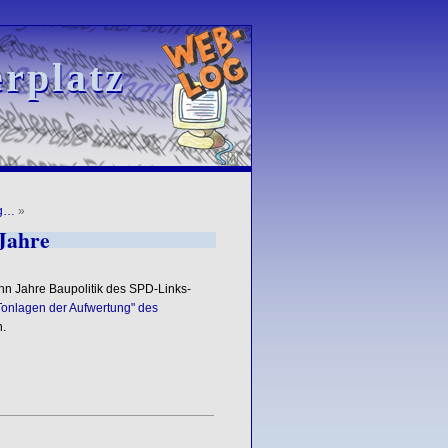
rplatz
rplatz
fg…
»
 Jahre
n Jahre Baupolitik des SPD-Links-
"Tonlagen der Aufwertung" des
.