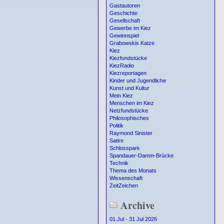
Gastautoren
Geschichte
Gesellschaft
Gewerbe im Kiez
Gewinnspiel
Grabowskis Katze
Kiez
Kiezfundstücke
KiezRadio
Kiezreportagen
Kinder und Jugendliche
Kunst und Kultur
Mein Kiez
Menschen im Kiez
Netzfundstücke
Philosophisches
Politik
Raymond Sinister
Satire
Schlosspark
Spandauer-Damm-Brücke
Technik
Thema des Monats
Wissenschaft
ZeitZeichen
Archive
01.Jul - 31 Jul 2026