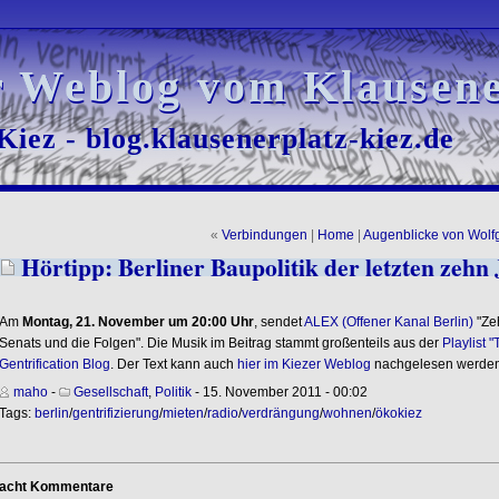
r Weblog vom Klausene
r Weblog vom Klausene
iez - blog.klausenerplatz-kiez.de
iez - blog.klausenerplatz-kiez.de
«
Verbindungen
|
Home
|
Augenblicke von Wol
Hörtipp: Berliner Baupolitik der letzten zehn
Am
Montag, 21. November um 20:00 Uhr
, sendet
ALEX (Offener Kanal Berlin)
"Zeh
Senats und die Folgen". Die Musik im Beitrag stammt großenteils aus der
Playlist 
Gentrification Blog
. Der Text kann auch
hier im Kiezer Weblog
nachgelesen werden
maho
-
Gesellschaft
,
Politik
- 15. November 2011 - 00:02
Tags:
berlin
/
gentrifizierung
/
mieten
/
radio
/
verdrängung
/
wohnen
/
ökokiez
acht Kommentare