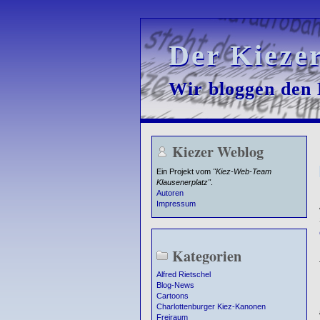
Der Kieze
Der Kieze
Wir bloggen den K
Wir bloggen den K
Kiezer Weblog
Ein Projekt vom
"Kiez-Web-Team
Klausenerplatz"
.
Autoren
Impressum
Kategorien
Alfred Rietschel
Blog-News
Cartoons
Charlottenburger Kiez-Kanonen
Freiraum