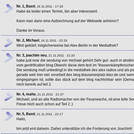
Nr. 1, Basti
,
16.11.2011 - 17:33
Habe da leider einen Termin, bin aber interessiert.
Kann man dann eine Aufzeichnung auf der Webseite anhören?
Danke im Voraus.
Nr. 2, Michael
,
16.11.2011 - 22:33
Wird geklärt; möglicherweise bei Alex-Berlin in der Mediathek?
Nr. 3, joachim neu
,
21.11.2011 - 21:33
habe just now die sendung von michael gehört.Sehr gut- auch in abstim
vom gentrification blog.Obwohl diese dem text im "klassenkämpferischen
Die sendung muß unbedingt in die mediathek des alex radios und als p
gerade weil hier viel vorarbeit des blog.klausenerplatz-kiez.de und seiner
eingegangen ist, sollte das stück auf dem blog nachhörbar sein (Gem
mich bereits auf teil 2.
Nr. 4, maho
,
21.11.2011 - 21:37
Michael, und an alle Radiomacher von der Feuerwache, ist eine tolle 
Freue mich auch schon auf Teil 2 ;)
Nr. 5, Basti
,
21.11.2011 - 22:17
Hallo,
bin jetzt erst daheim. Daher unterstütze ich die Forderung von Joachim!