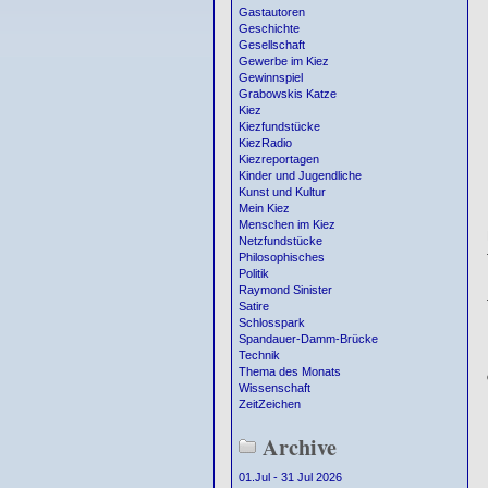
Gastautoren
Geschichte
Gesellschaft
Gewerbe im Kiez
Gewinnspiel
Grabowskis Katze
Kiez
Kiezfundstücke
KiezRadio
Kiezreportagen
Kinder und Jugendliche
Kunst und Kultur
Mein Kiez
Menschen im Kiez
Netzfundstücke
Philosophisches
Politik
Raymond Sinister
Satire
Schlosspark
Spandauer-Damm-Brücke
Technik
Thema des Monats
Wissenschaft
ZeitZeichen
Archive
01.Jul - 31 Jul 2026