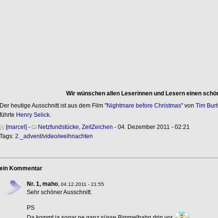
Wir wünschen allen Leserinnen und Lesern einen schö
Der heutige Ausschnitt ist aus dem Film "
Nightmare before Christmas
" von
Tim Bur
führte
Henry Selick
.
[marcel]
-
Netzfundstücke
,
ZeitZeichen
- 04. Dezember 2011 - 02:21
Tags:
2._advent
/
video
/
weihnachten
ein Kommentar
Nr. 1, maho
,
04.12.2011 - 21:55
Sehr schöner Ausschnitt.
PS
Da kommt ja sogar ne ganz süsse Bimmelbahn drin vor