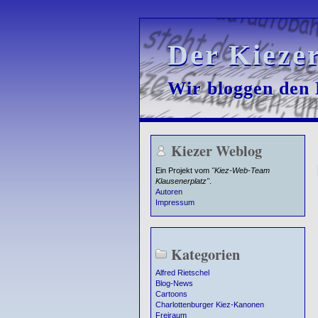
Der Kieze
Der Kieze
Wir bloggen den K
Wir bloggen den K
Kiezer Weblog
Ein Projekt vom
"Kiez-Web-Team
Klausenerplatz"
.
Autoren
Impressum
Kategorien
Alfred Rietschel
Blog-News
Cartoons
Charlottenburger Kiez-Kanonen
Freiraum