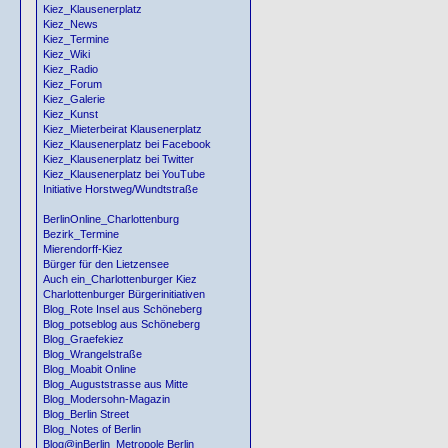
Kiez_Klausenerplatz
Kiez_News
Kiez_Termine
Kiez_Wiki
Kiez_Radio
Kiez_Forum
Kiez_Galerie
Kiez_Kunst
Kiez_Mieterbeirat Klausenerplatz
Kiez_Klausenerplatz bei Facebook
Kiez_Klausenerplatz bei Twitter
Kiez_Klausenerplatz bei YouTube
Initiative Horstweg/Wundtstraße
BerlinOnline_Charlottenburg
Bezirk_Termine
Mierendorff-Kiez
Bürger für den Lietzensee
Auch ein_Charlottenburger Kiez
Charlottenburger Bürgerinitiativen
Blog_Rote Insel aus Schöneberg
Blog_potseblog aus Schöneberg
Blog_Graefekiez
Blog_Wrangelstraße
Blog_Moabit Online
Blog_Auguststrasse aus Mitte
Blog_Modersohn-Magazin
Blog_Berlin Street
Blog_Notes of Berlin
Blog@inBerlin_Metropole Berlin