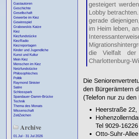
gesteigert werden
Gastautoren
Geschichte
Lobby betrachten.
Gesellschaft
Gewerbe im Kiez
gerade diejenigen
Gewinnspiel
Grabowskis Katze
im Heim leben, an
Kiez
Interessanterw
Kiezfundstücke
KiezRadio
Migrationshinterg
Kiezreportagen
Kinder und Jugendliche
die Vielfalt de
Kunst und Kultur
Charlottenburg-Wi
Mein Kiez
Menschen im Kiez
Netzfundstücke
Philosophisches
Politik
Die Seniorenvertret
Raymond Sinister
Satire
den Bürgerämtern d
Schlosspark
(Telefon nur zu den
Spandauer-Damm-Brücke
Technik
Thema des Monats
Heerstraße 22,
Wissenschaft
ZeitZeichen
Hohenzollernd
Tel 9029-16226
Archive
Otto-Suhr-Allee
01.Jul - 31 Jul 2026