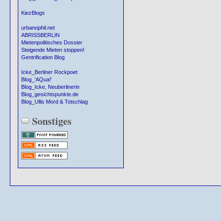
KiezBlogs
urbanophil.net
ABRISSBERLIN
Mietenpolitisches Dossier
Steigende Mieten stoppen!
Gentrification Blog
Icke_Berliner Rockpoet
Blog_'AQua!'
Blog_Icke, Neuberlinerin
Blog_gesichtspunkte.de
Blog_Ullis Mord & Totschlag
Sonstiges