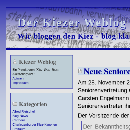
Der Kiezer Weblog
Der Kiezer Weblog
Wir bloggen den Kiez - blog.kla
Wir bloggen den Kiez - blog.kla
Kiezer Weblog
Neue Senior
Ein Projekt vom
"Kiez-Web-Team
Klausenerplatz"
.
Autoren
Am 28. November 20
Impressum
Seniorenvertretung 
Carsten Engelmann i
Kategorien
Seniorenvertreter i
Alfred Rietschel
Der Vorsitzende der
Blog-News
Cartoons
Charlottenburger Kiez-Kanonen
Der Bekanntheits
Freiraum