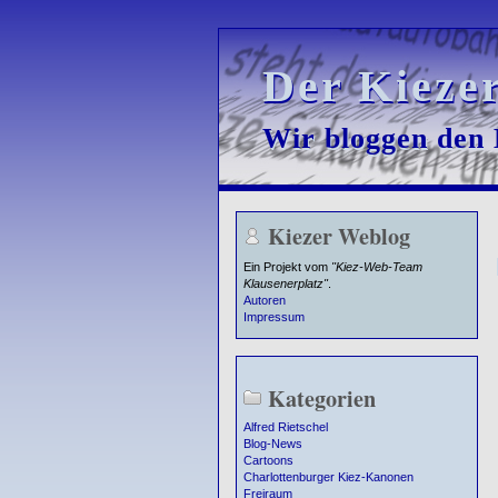
Der Kieze
Der Kieze
Wir bloggen den K
Wir bloggen den K
Kiezer Weblog
Ein Projekt vom
"Kiez-Web-Team
Klausenerplatz"
.
Autoren
Impressum
Kategorien
Alfred Rietschel
Blog-News
Cartoons
Charlottenburger Kiez-Kanonen
Freiraum