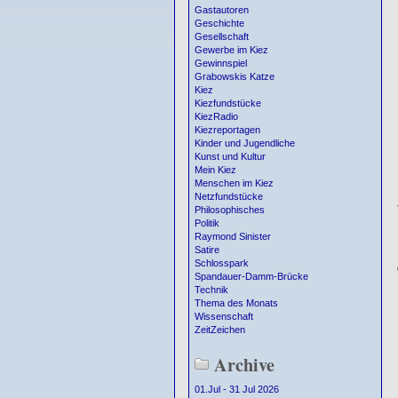
Gastautoren
Geschichte
Gesellschaft
Gewerbe im Kiez
Gewinnspiel
Grabowskis Katze
Kiez
Kiezfundstücke
KiezRadio
Kiezreportagen
Kinder und Jugendliche
Kunst und Kultur
Mein Kiez
Menschen im Kiez
Netzfundstücke
Philosophisches
Politik
Raymond Sinister
Satire
Schlosspark
Spandauer-Damm-Brücke
Technik
Thema des Monats
Wissenschaft
ZeitZeichen
Archive
01.Jul - 31 Jul 2026