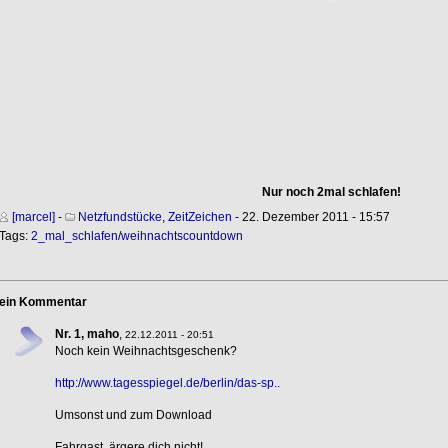
Nur noch 2mal schlafen!
[marcel]
-
Netzfundstücke
,
ZeitZeichen
- 22. Dezember 2011 - 15:57
Tags:
2_mal_schlafen
/
weihnachtscountdown
ein Kommentar
Nr. 1, maho
,
22.12.2011 - 20:51
Noch kein Weihnachtsgeschenk?
http://www.tagesspiegel.de/berlin/das-sp..
Umsonst und zum Download
Fahrgast, ärgere dich nicht!