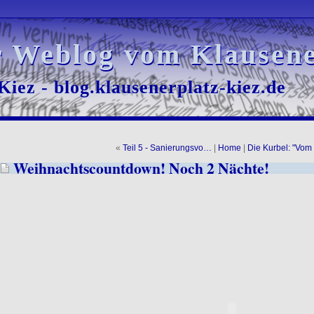
r Weblog vom Klausene
r Weblog vom Klausene
iez - blog.klausenerplatz-kiez.de
iez - blog.klausenerplatz-kiez.de
«
Teil 5 - Sanierungsvo…
|
Home
|
Die Kurbel: "Vo
Weihnachtscountdown! Noch 2 Nächte!