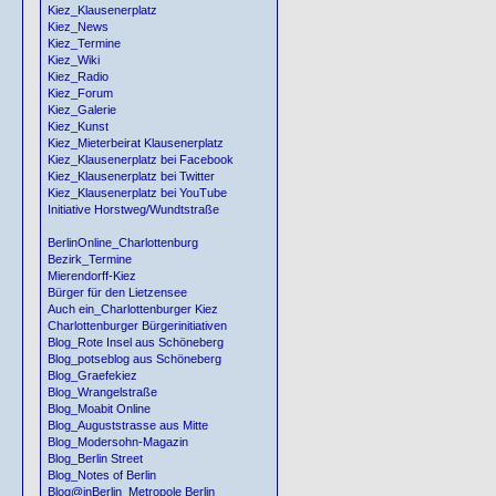
Kiez_Klausenerplatz
Kiez_News
Kiez_Termine
Kiez_Wiki
Kiez_Radio
Kiez_Forum
Kiez_Galerie
Kiez_Kunst
Kiez_Mieterbeirat Klausenerplatz
Kiez_Klausenerplatz bei Facebook
Kiez_Klausenerplatz bei Twitter
Kiez_Klausenerplatz bei YouTube
Initiative Horstweg/Wundtstraße
BerlinOnline_Charlottenburg
Bezirk_Termine
Mierendorff-Kiez
Bürger für den Lietzensee
Auch ein_Charlottenburger Kiez
Charlottenburger Bürgerinitiativen
Blog_Rote Insel aus Schöneberg
Blog_potseblog aus Schöneberg
Blog_Graefekiez
Blog_Wrangelstraße
Blog_Moabit Online
Blog_Auguststrasse aus Mitte
Blog_Modersohn-Magazin
Blog_Berlin Street
Blog_Notes of Berlin
Blog@inBerlin_Metropole Berlin