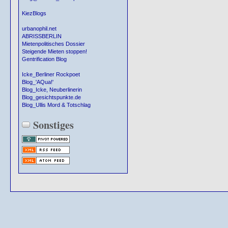
KiezBlogs
urbanophil.net
ABRISSBERLIN
Mietenpolitisches Dossier
Steigende Mieten stoppen!
Gentrification Blog
Icke_Berliner Rockpoet
Blog_'AQua!'
Blog_Icke, Neuberlinerin
Blog_gesichtspunkte.de
Blog_Ullis Mord & Totschlag
Sonstiges