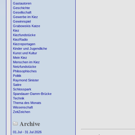
Gastautoren
Geschichte
Gesellschaft
Gewerbe im Kiez
Gewinnspiel
Grabowskis Katze
Kiez
Kiezfundstücke
KiezRadio
Kiezreportagen
Kinder und Jugendliche
Kunst und Kultur
Mein Kiez
Menschen im Kiez
Netzfundstücke
Philosophisches
Politik
Raymond Sinister
Satire
Schlosspark
Spandauer-Damm-Brücke
Technik
Thema des Monats
Wissenschaft
ZeitZeichen
Archive
01.Jul - 31 Jul 2026