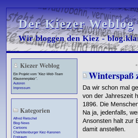
Der Kiezer Weblog
Der Kiezer Weblog
Wir bloggen den Kiez - blog.kla
Wir bloggen den Kiez - blog.kla
Kiezer Weblog
Winterspaß z
Ein Projekt vom
"Kiez-Web-Team
Klausenerplatz"
.
Autoren
Da wir schon mal ge
Impressum
von der Jahreszeit he
1896. Die Menschen
Kategorien
Na ja, jedenfalls, 
Alfred Rietschel
Ansonsten halt zur 
Blog-News
damit anstellen.
Cartoons
Charlottenburger Kiez-Kanonen
Freiraum