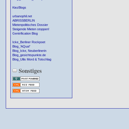
KiezBlogs
urbanophil.net
ABRISSBERLIN
Mietenpolitisches Dossier
Steigende Mieten stoppen!
Gentrification Blog
Icke_Berliner Rockpoet
Blog_'AQua!'
Blog_Icke, Neuberlinerin
Blog_gesichtspunkte.de
Blog_Ullis Mord & Totschlag
Sonstiges