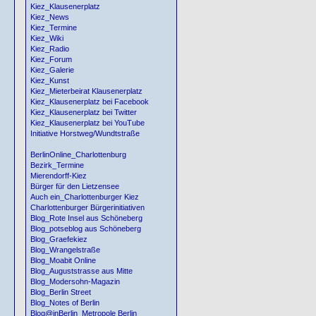
Kiez_Klausenerplatz
Kiez_News
Kiez_Termine
Kiez_Wiki
Kiez_Radio
Kiez_Forum
Kiez_Galerie
Kiez_Kunst
Kiez_Mieterbeirat Klausenerplatz
Kiez_Klausenerplatz bei Facebook
Kiez_Klausenerplatz bei Twitter
Kiez_Klausenerplatz bei YouTube
Initiative Horstweg/Wundtstraße
BerlinOnline_Charlottenburg
Bezirk_Termine
Mierendorff-Kiez
Bürger für den Lietzensee
Auch ein_Charlottenburger Kiez
Charlottenburger Bürgerinitiativen
Blog_Rote Insel aus Schöneberg
Blog_potseblog aus Schöneberg
Blog_Graefekiez
Blog_Wrangelstraße
Blog_Moabit Online
Blog_Auguststrasse aus Mitte
Blog_Modersohn-Magazin
Blog_Berlin Street
Blog_Notes of Berlin
Blog@inBerlin_Metropole Berlin