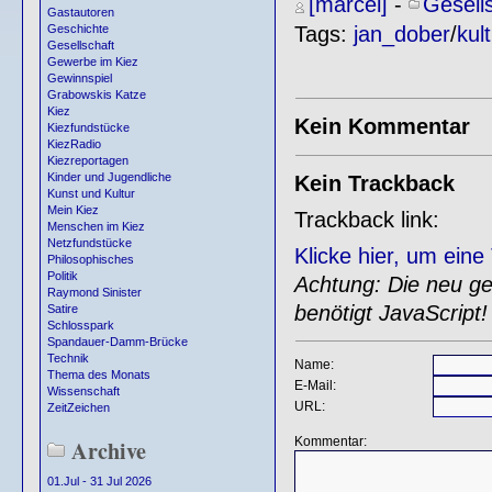
[marcel]
-
Gesell
Gastautoren
Tags:
jan_dober
/
kul
Geschichte
Gesellschaft
Gewerbe im Kiez
Gewinnspiel
Grabowskis Katze
Kiez
Kein Kommentar
Kiezfundstücke
KiezRadio
Kiezreportagen
Kinder und Jugendliche
Kein Trackback
Kunst und Kultur
Mein Kiez
Trackback link:
Menschen im Kiez
Netzfundstücke
Klicke hier, um ein
Philosophisches
Politik
Achtung: Die neu gen
Raymond Sinister
benötigt JavaScript!
Satire
Schlosspark
Spandauer-Damm-Brücke
Technik
Name:
Thema des Monats
E-Mail:
Wissenschaft
URL:
ZeitZeichen
Kommentar:
Archive
01.Jul - 31 Jul 2026