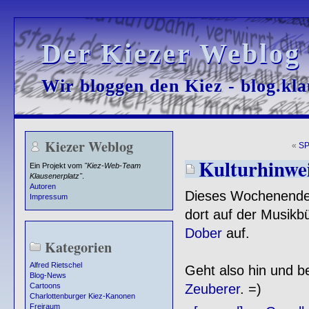
Der Kiezer Weblog
Der Kiezer Weblog
Wir bloggen den Kiez - blog.kla
Wir bloggen den Kiez - blog.kla
Kiezer Weblog
«
SP
Kulturhinwei
Ein Projekt vom
"Kiez-Web-Team
Klausenerplatz"
.
Autoren
Dieses Wochenende 
Impressum
dort auf der Musikb
Dober
auf.
Kategorien
Alfred Rietschel
Geht also hin und b
Blog-News
Zeuberer
. =)
Cartoons
Charlottenburger Kiez-Kanonen
Freiraum