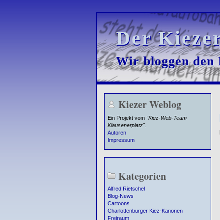
Der Kieze
Der Kieze
Wir bloggen den K
Wir bloggen den K
Kiezer Weblog
Ein Projekt vom
"Kiez-Web-Team
Klausenerplatz"
.
Autoren
Impressum
Kategorien
Alfred Rietschel
Blog-News
Cartoons
Charlottenburger Kiez-Kanonen
Freiraum