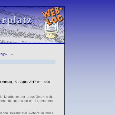
rplatz
rplatz
rungsv…
»
am Montag, 20. August 2012 um 18:00
die Mitarbeiter der argus-GmbH nicht
Senats die Interessen des Eigentümers
ausziehen. Bezahlbarer Wohnraum muss