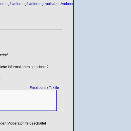
ierung
/
sanierung
/
sanierungsvorhaben
/
wohnen
ript!
iche Informationen speichern?
in
Emoticons
/
Textile
den Moderator freigeschaltet