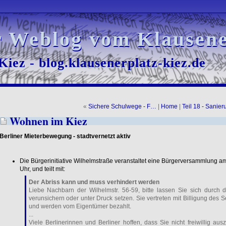
r Weblog vom Klausene
r Weblog vom Klausene
iez - blog.klausenerplatz-kiez.de
iez - blog.klausenerplatz-kiez.de
«
Sichere Schulwege - F…
|
Home
|
Teil 18 - Sanie
Wohnen im Kiez
Berliner Mieterbewegung - stadtvernetzt aktiv
Die Bürgerinitiative Wilhelmstraße veranstaltet eine Bürgerversammlung 
Uhr, und teilt mit:
Der Abriss kann und muss verhindert werden
Liebe Nachbarn der Wilhelmstr. 56-59, bitte lassen Sie sich durch 
verunsichern oder unter Druck setzen. Sie vertreten mit Billigung des 
und werden vom Eigentümer bezahlt.
...
Viele Berlinerinnen und Berliner hoffen, dass Sie nicht freiwillig 