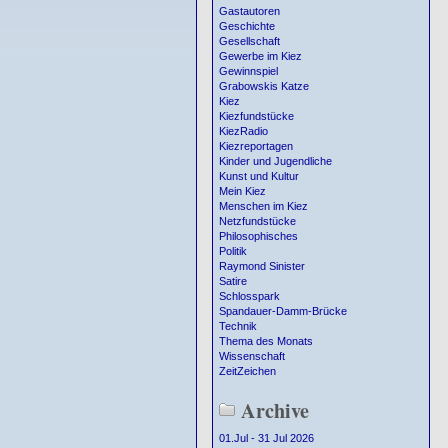
Gastautoren
Geschichte
Gesellschaft
Gewerbe im Kiez
Gewinnspiel
Grabowskis Katze
Kiez
Kiezfundstücke
KiezRadio
Kiezreportagen
Kinder und Jugendliche
Kunst und Kultur
Mein Kiez
Menschen im Kiez
Netzfundstücke
Philosophisches
Politik
Raymond Sinister
Satire
Schlosspark
Spandauer-Damm-Brücke
Technik
Thema des Monats
Wissenschaft
ZeitZeichen
Archive
01.Jul - 31 Jul 2026