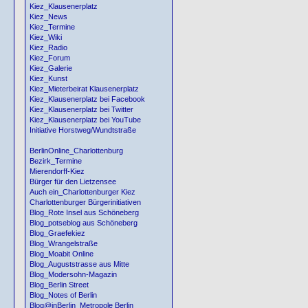
Kiez_Klausenerplatz
Kiez_News
Kiez_Termine
Kiez_Wiki
Kiez_Radio
Kiez_Forum
Kiez_Galerie
Kiez_Kunst
Kiez_Mieterbeirat Klausenerplatz
Kiez_Klausenerplatz bei Facebook
Kiez_Klausenerplatz bei Twitter
Kiez_Klausenerplatz bei YouTube
Initiative Horstweg/Wundtstraße
BerlinOnline_Charlottenburg
Bezirk_Termine
Mierendorff-Kiez
Bürger für den Lietzensee
Auch ein_Charlottenburger Kiez
Charlottenburger Bürgerinitiativen
Blog_Rote Insel aus Schöneberg
Blog_potseblog aus Schöneberg
Blog_Graefekiez
Blog_Wrangelstraße
Blog_Moabit Online
Blog_Auguststrasse aus Mitte
Blog_Modersohn-Magazin
Blog_Berlin Street
Blog_Notes of Berlin
Blog@inBerlin_Metropole Berlin