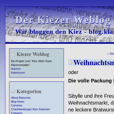
Der Kiezer Weblog
Der Kiezer Weblog
Wir bloggen den Kiez - blog.kla
Wir bloggen den Kiez - blog.kla
Kiezer Weblog
«
Ge
Weihnachtsm
Ein Projekt vom
"Kiez-Web-Team
Klausenerplatz"
.
Autoren
oder
Impressum
Die volle Packung
Kategorien
Sibylle und ihre Fr
Alfred Rietschel
Weihnachtsmarkt, 
Blog-News
Cartoons
ne leckere Bratwurst
Charlottenburger Kiez-Kanonen
Freiraum