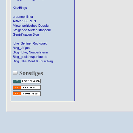
KiezBlogs
urbanophil.net
ABRISSBERLIN
Mietenpolitisches Dossier
Steigende Mieten stoppen!
Gentrification Blog
Icke_Berliner Rockpoet
Blog_'AQua!'
Blog_Icke, Neuberlinerin
Blog_gesichtspunkte.de
Blog_Ullis Mord & Totschlag
Sonstiges