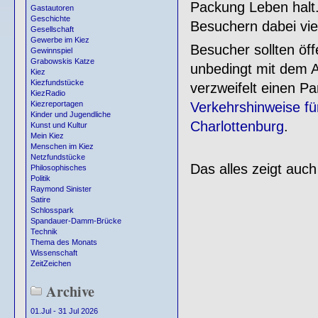
Packung Leben halt
Gastautoren
Geschichte
Besuchern dabei vi
Gesellschaft
Gewerbe im Kiez
Besucher sollten öff
Gewinnspiel
Grabowskis Katze
unbedingt mit dem 
Kiez
Kiezfundstücke
verzweifelt einen Pa
KiezRadio
Verkehrshinweise f
Kiezreportagen
Kinder und Jugendliche
Charlottenburg
.
Kunst und Kultur
Mein Kiez
Menschen im Kiez
Netzfundstücke
Das alles zeigt auch
Philosophisches
Politik
Raymond Sinister
Satire
Schlosspark
Spandauer-Damm-Brücke
Technik
Thema des Monats
Wissenschaft
ZeitZeichen
Archive
01.Jul - 31 Jul 2026