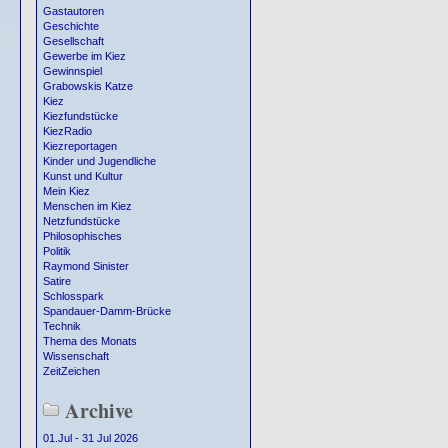
Gastautoren
Geschichte
Gesellschaft
Gewerbe im Kiez
Gewinnspiel
Grabowskis Katze
Kiez
Kiezfundstücke
KiezRadio
Kiezreportagen
Kinder und Jugendliche
Kunst und Kultur
Mein Kiez
Menschen im Kiez
Netzfundstücke
Philosophisches
Politik
Raymond Sinister
Satire
Schlosspark
Spandauer-Damm-Brücke
Technik
Thema des Monats
Wissenschaft
ZeitZeichen
Archive
01.Jul - 31 Jul 2026