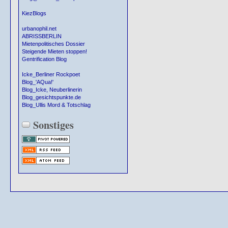
KiezBlogs
urbanophil.net
ABRISSBERLIN
Mietenpolitisches Dossier
Steigende Mieten stoppen!
Gentrification Blog
Icke_Berliner Rockpoet
Blog_'AQua!'
Blog_Icke, Neuberlinerin
Blog_gesichtspunkte.de
Blog_Ullis Mord & Totschlag
Sonstiges