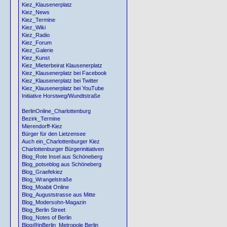
Kiez_Klausenerplatz
Kiez_News
Kiez_Termine
Kiez_Wiki
Kiez_Radio
Kiez_Forum
Kiez_Galerie
Kiez_Kunst
Kiez_Mieterbeirat Klausenerplatz
Kiez_Klausenerplatz bei Facebook
Kiez_Klausenerplatz bei Twitter
Kiez_Klausenerplatz bei YouTube
Initiative Horstweg/Wundtstraße
BerlinOnline_Charlottenburg
Bezirk_Termine
Mierendorff-Kiez
Bürger für den Lietzensee
Auch ein_Charlottenburger Kiez
Charlottenburger Bürgerinitiativen
Blog_Rote Insel aus Schöneberg
Blog_potseblog aus Schöneberg
Blog_Graefekiez
Blog_Wrangelstraße
Blog_Moabit Online
Blog_Auguststrasse aus Mitte
Blog_Modersohn-Magazin
Blog_Berlin Street
Blog_Notes of Berlin
Blog@inBerlin_Metropole Berlin