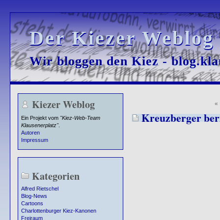
Der Kiezer Weblog
Der Kiezer Weblog
Wir bloggen den Kiez - blog.kla
Wir bloggen den Kiez - blog.kla
Kiezer Weblog
«
Kreuzberger beri
Ein Projekt vom
"Kiez-Web-Team
Klausenerplatz"
.
Autoren
Impressum
Kategorien
Alfred Rietschel
Blog-News
Cartoons
Charlottenburger Kiez-Kanonen
Freiraum