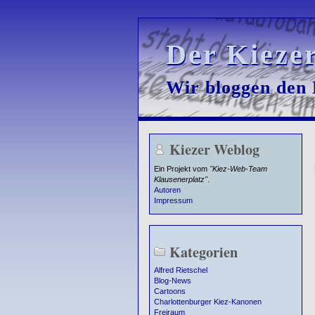
Der Kieze
Der Kieze
Wir bloggen den K
Wir bloggen den K
Kiezer Weblog
Ein Projekt vom
"Kiez-Web-Team
Klausenerplatz"
.
Autoren
Impressum
Kategorien
Alfred Rietschel
Blog-News
Cartoons
Charlottenburger Kiez-Kanonen
Freiraum