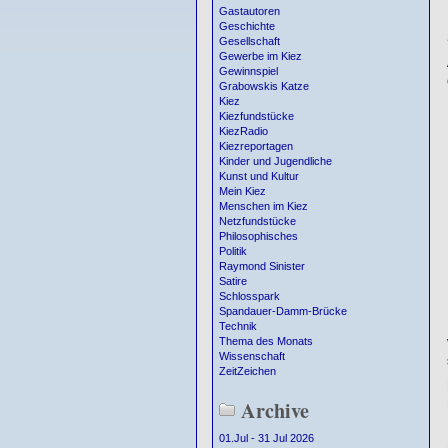
Gastautoren
Geschichte
Gesellschaft
Gewerbe im Kiez
Gewinnspiel
Grabowskis Katze
Kiez
Kiezfundstücke
KiezRadio
Kiezreportagen
Kinder und Jugendliche
Kunst und Kultur
Mein Kiez
Menschen im Kiez
Netzfundstücke
Philosophisches
Politik
Raymond Sinister
Satire
Schlosspark
Spandauer-Damm-Brücke
Technik
Thema des Monats
Wissenschaft
ZeitZeichen
Archive
01.Jul - 31 Jul 2026