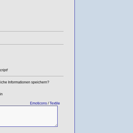
ript!
iche Informationen speichern?
in
Emoticons
/
Textile