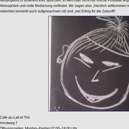
Neuangebot in unserem Kiez sprechen, in dem man nicht nur frische Produkte an
Atmosphäre und nette Bedienung vorfindet. Wir sagen also „Herzlich willkommen i
nebenbei bemerkt auch aufgewachsen ist) und „viel Erfolg für die Zukunft!“.
Café-au-Lait et Thé
Horstweg 7
Öffnungszeiten: Montag–Freitag 07:00–18:00 Uhr