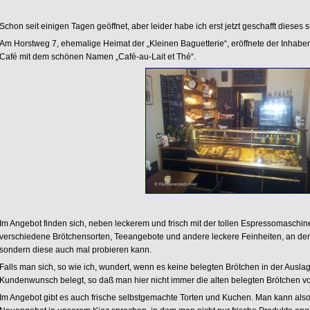
Schon seit einigen Tagen geöffnet, aber leider habe ich erst jetzt geschafft dieses 
Am Horstweg 7, ehemalige Heimat der „Kleinen Baguetterie“, eröffnete der Inhaber 
Café mit dem schönen Namen „Café-au-Lait et Thé“.
Im Angebot finden sich, neben leckerem und frisch mit der tollen Espressomaschi
verschiedene Brötchensorten, Teeangebote und andere leckere Feinheiten, an denen
sondern diese auch mal probieren kann.
Falls man sich, so wie ich, wundert, wenn es keine belegten Brötchen in der Ausla
Kundenwunsch belegt, so daß man hier nicht immer die alten belegten Brötchen
Im Angebot gibt es auch frische selbstgemachte Torten und Kuchen. Man kann also