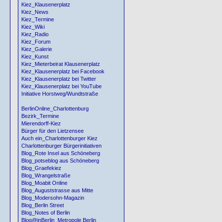
Kiez_Klausenerplatz
Kiez_News
Kiez_Termine
Kiez_Wiki
Kiez_Radio
Kiez_Forum
Kiez_Galerie
Kiez_Kunst
Kiez_Mieterbeirat Klausenerplatz
Kiez_Klausenerplatz bei Facebook
Kiez_Klausenerplatz bei Twitter
Kiez_Klausenerplatz bei YouTube
Initiative Horstweg/Wundtstraße
BerlinOnline_Charlottenburg
Bezirk_Termine
Mierendorff-Kiez
Bürger für den Lietzensee
Auch ein_Charlottenburger Kiez
Charlottenburger Bürgerinitiativen
Blog_Rote Insel aus Schöneberg
Blog_potseblog aus Schöneberg
Blog_Graefekiez
Blog_Wrangelstraße
Blog_Moabit Online
Blog_Auguststrasse aus Mitte
Blog_Modersohn-Magazin
Blog_Berlin Street
Blog_Notes of Berlin
Blog@inBerlin_Metropole Berlin