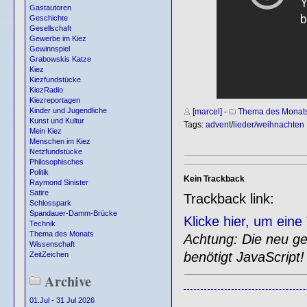
Gastautoren
Geschichte
Gesellschaft
Gewerbe im Kiez
Gewinnspiel
Grabowskis Katze
Kiez
Kiezfundstücke
KiezRadio
Kiezreportagen
Kinder und Jugendliche
[marcel]
-
Thema des Monat
Kunst und Kultur
Tags:
advent
/
lieder
/
weihnachten
Mein Kiez
Menschen im Kiez
Netzfundstücke
Philosophisches
Politik
Kein Trackback
Raymond Sinister
Satire
Trackback link:
Schlosspark
Spandauer-Damm-Brücke
Klicke hier, um ein
Technik
Thema des Monats
Achtung: Die neu gen
Wissenschaft
benötigt JavaScript!
ZeitZeichen
Archive
01.Jul - 31 Jul 2026