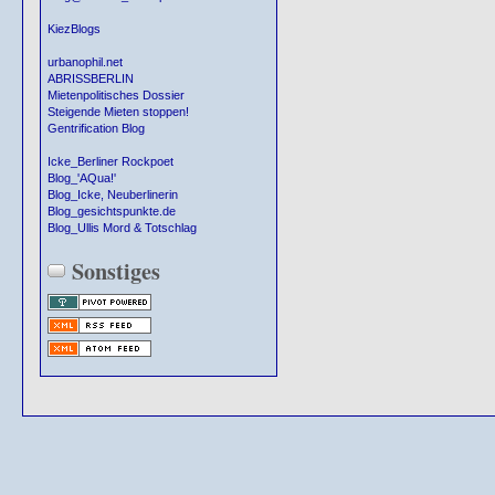
KiezBlogs
urbanophil.net
ABRISSBERLIN
Mietenpolitisches Dossier
Steigende Mieten stoppen!
Gentrification Blog
Icke_Berliner Rockpoet
Blog_'AQua!'
Blog_Icke, Neuberlinerin
Blog_gesichtspunkte.de
Blog_Ullis Mord & Totschlag
Sonstiges