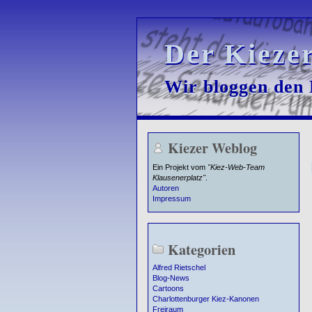
Der Kieze
Der Kieze
Wir bloggen den K
Wir bloggen den K
Kiezer Weblog
Ein Projekt vom
"Kiez-Web-Team
Klausenerplatz"
.
Autoren
Impressum
Kategorien
Alfred Rietschel
Blog-News
Cartoons
Charlottenburger Kiez-Kanonen
Freiraum