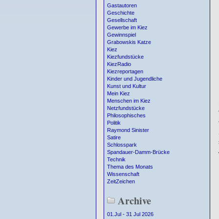
Gastautoren
Geschichte
Gesellschaft
Gewerbe im Kiez
Gewinnspiel
Grabowskis Katze
Kiez
Kiezfundstücke
KiezRadio
Kiezreportagen
Kinder und Jugendliche
Kunst und Kultur
Mein Kiez
Menschen im Kiez
Netzfundstücke
Philosophisches
Politik
Raymond Sinister
Satire
Schlosspark
Spandauer-Damm-Brücke
Technik
Thema des Monats
Wissenschaft
ZeitZeichen
Archive
01.Jul - 31 Jul 2026