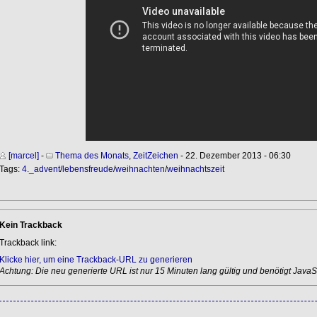
[marcel]
-
Thema des Monats
,
ZeitZeichen
- 22. Dezember 2013 - 06:30
Tags:
4._advent
/
lebensfreude
/
weihnachten
/
weihnachtszeit
Kein Trackback
Trackback link:
Klicke hier, um eine Trackback-URL zu generieren
Achtung: Die neu generierte URL ist nur 15 Minuten lang gültig und benötigt JavaSc