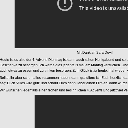
Mit Dank an Sara Devi!
Heute ist es also der 4. Advent! Dienstag ist dann auch schon Heiligabend und s
Geschenke zu besorgen. Ich werde dies jedenfalls mal am Montag versuchen. Und n
auch etwas zu essen und zu trinken besorgen. Zum Glück ist ja heute, mal wieder, v
Solltet Ihr aber schon alles zusammen haben, dann gratuliere ich Euch herzlich da
sagt Euch "Alles wird gut!" und schaut Euch dann lieber einen Film an; dann würde
Wir wünschen jedenfalls einen frohen und besinnlichen 4. Advent! Und jetzt viel V