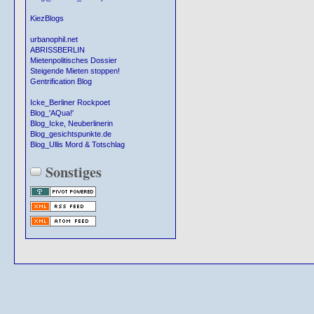
KiezBlogs
urbanophil.net
ABRISSBERLIN
Mietenpolitisches Dossier
Steigende Mieten stoppen!
Gentrification Blog
Icke_Berliner Rockpoet
Blog_'AQua!'
Blog_Icke, Neuberlinerin
Blog_gesichtspunkte.de
Blog_Ullis Mord & Totschlag
Sonstiges