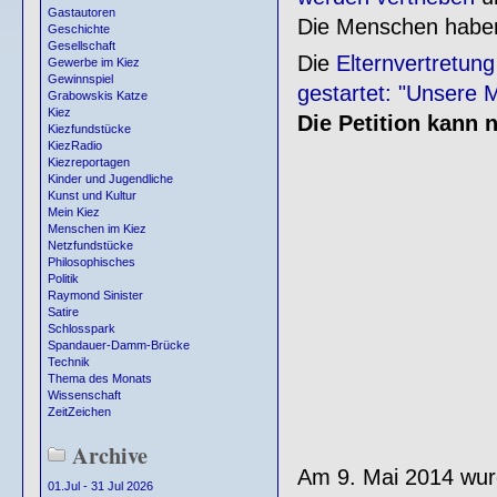
Gastautoren
Die Menschen haben
Geschichte
Gesellschaft
Die
Elternvertretun
Gewerbe im Kiez
Gewinnspiel
gestartet: "Unsere 
Grabowskis Katze
Kiez
Die Petition kann 
Kiezfundstücke
KiezRadio
Kiezreportagen
Kinder und Jugendliche
Kunst und Kultur
Mein Kiez
Menschen im Kiez
Netzfundstücke
Philosophisches
Politik
Raymond Sinister
Satire
Schlosspark
Spandauer-Damm-Brücke
Technik
Thema des Monats
Wissenschaft
ZeitZeichen
Archive
Am 9. Mai 2014 wu
01.Jul - 31 Jul 2026