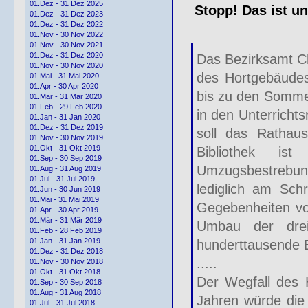
01.Dez - 31 Dez 2025
Stopp! Das ist un
01.Dez - 31 Dez 2023
01.Dez - 31 Dez 2022
01.Nov - 30 Nov 2022
01.Nov - 30 Nov 2021
01.Dez - 31 Dez 2020
Das Bezirksamt C
01.Nov - 30 Nov 2020
des Hortgebäudes
01.Mai - 31 Mai 2020
01.Apr - 30 Apr 2020
bis zu den Sommer
01.Mär - 31 Mär 2020
01.Feb - 29 Feb 2020
in den Unterricht
01.Jan - 31 Jan 2020
01.Dez - 31 Dez 2019
soll das Rathau
01.Nov - 30 Nov 2019
01.Okt - 31 Okt 2019
Bibliothek ist
01.Sep - 30 Sep 2019
Umzugsbestrebun
01.Aug - 31 Aug 2019
01.Jul - 31 Jul 2019
lediglich am Schr
01.Jun - 30 Jun 2019
01.Mai - 31 Mai 2019
Gegebenheiten vo
01.Apr - 30 Apr 2019
01.Mär - 31 Mär 2019
Umbau der drei
01.Feb - 28 Feb 2019
01.Jan - 31 Jan 2019
hunderttausende E
01.Dez - 31 Dez 2018
.....
01.Nov - 30 Nov 2018
01.Okt - 31 Okt 2018
Der Wegfall des 
01.Sep - 30 Sep 2018
01.Aug - 31 Aug 2018
Jahren würde die
01.Jul - 31 Jul 2018