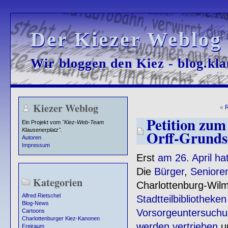
Der Kiezer Weblog
Der Kiezer Weblog
Wir bloggen den Kiez - blog.kla
Wir bloggen den Kiez - blog.kla
Kiezer Weblog
«
R
Petition zum
Ein Projekt vom
"Kiez-Web-Team
Klausenerplatz"
.
Orff-Grunds
Autoren
Impressum
Erst
am 26. April ha
Die
Bürger
,
Seniore
Kategorien
Charlottenburg-Wil
Alfred Rietschel
Stadtteilbibliotheken
Blog-News
Vorsorgeuntersuchu
Cartoons
Charlottenburger Kiez-Kanonen
werden vertrieben
u
Freiraum