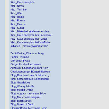
Kiez_Klausenerplatz
Kiez_News
Kiez_Termine
Kiez_Wiki
Kiez_Radio
Kiez_Forum
Kiez_Galerie
Kiez_Kunst
Kiez_Mieterbeirat Klausenerplatz
Kiez_Klausenerplatz bei Facebook
Kiez_Klausenerplatz bei Twitter
Kiez_Klausenerplatz bei YouTube
Initiative Horstweg/Wundtstraße
BerlinOnline_Charlottenburg
Bezirk_Termine
Mierendorff-Kiez
Bürger für den Lietzensee
Auch ein_Charlottenburger Kiez
Charlottenburger Bürgerinitiativen
Blog_Rote Insel aus Schöneberg
Blog_potseblog aus Schöneberg
Blog_Graefekiez
Blog_Wrangelstraße
Blog_Moabit Online
Blog_Auguststrasse aus Mitte
Blog_Modersohn-Magazin
Blog_Berlin Street
Blog_Notes of Berlin
Blog@inBerlin_Metropole Berlin