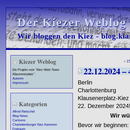
Der Kiezer Weblog
Der Kiezer Weblog
Wir bloggen den Kiez - blog.kla
Wir bloggen den Kiez - blog.kla
Kiezer Weblog
«
15
22.12.2024 – 
Ein Projekt vom
"Kiez-Web-Team
Klausenerplatz"
.
Autoren
Berlin
Impressum
Charlottenburg
Klausenerplatz-Kiez
Kategorien
22. Dezember 2024
Alfred Rietschel
Wir wü
Blog-News
Cartoons
Bevor wir beginnen:
Charlottenburger Kiez-Kanonen
Freiraum