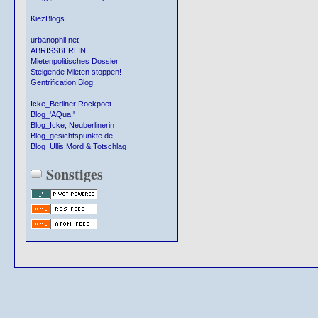
KiezBlogs
urbanophil.net
ABRISSBERLIN
Mietenpolitisches Dossier
Steigende Mieten stoppen!
Gentrification Blog
Icke_Berliner Rockpoet
Blog_'AQua!'
Blog_Icke, Neuberlinerin
Blog_gesichtspunkte.de
Blog_Ullis Mord & Totschlag
Sonstiges