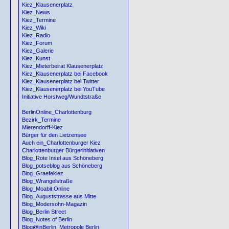
Kiez_Klausenerplatz
Kiez_News
Kiez_Termine
Kiez_Wiki
Kiez_Radio
Kiez_Forum
Kiez_Galerie
Kiez_Kunst
Kiez_Mieterbeirat Klausenerplatz
Kiez_Klausenerplatz bei Facebook
Kiez_Klausenerplatz bei Twitter
Kiez_Klausenerplatz bei YouTube
Initiative Horstweg/Wundtstraße
BerlinOnline_Charlottenburg
Bezirk_Termine
Mierendorff-Kiez
Bürger für den Lietzensee
Auch ein_Charlottenburger Kiez
Charlottenburger Bürgerinitiativen
Blog_Rote Insel aus Schöneberg
Blog_potseblog aus Schöneberg
Blog_Graefekiez
Blog_Wrangelstraße
Blog_Moabit Online
Blog_Auguststrasse aus Mitte
Blog_Modersohn-Magazin
Blog_Berlin Street
Blog_Notes of Berlin
Blog@inBerlin_Metropole Berlin