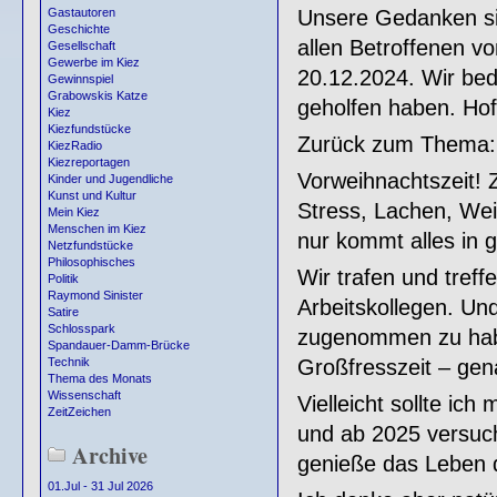
Unsere Gedanken si
Gastautoren
Geschichte
allen Betroffenen 
Gesellschaft
Gewerbe im Kiez
20.12.2024. Wir beda
Gewinnspiel
Grabowskis Katze
geholfen haben. Hoff
Kiez
Kiezfundstücke
Zurück zum Thema:
KiezRadio
Kiezreportagen
Vorweihnachtszeit! 
Kinder und Jugendliche
Kunst und Kultur
Stress, Lachen, Wein
Mein Kiez
Menschen im Kiez
nur kommt alles in g
Netzfundstücke
Philosophisches
Wir trafen und treff
Politik
Raymond Sinister
Arbeitskollegen. Un
Satire
Schlosspark
zugenommen zu habe
Spandauer-Damm-Brücke
Großfresszeit – gen
Technik
Thema des Monats
Wissenschaft
Vielleicht sollte ic
ZeitZeichen
und ab 2025 versuc
Archive
genieße das Leben d
01.Jul - 31 Jul 2026