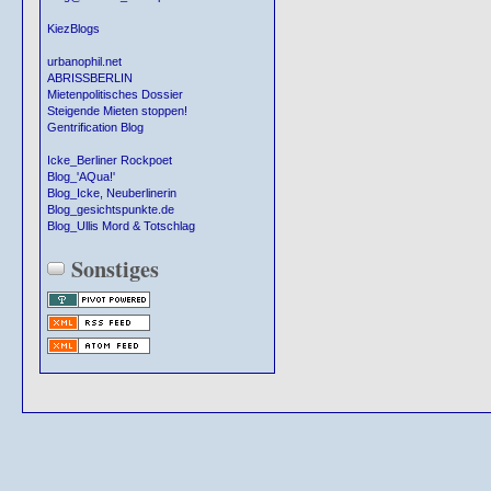
KiezBlogs
urbanophil.net
ABRISSBERLIN
Mietenpolitisches Dossier
Steigende Mieten stoppen!
Gentrification Blog
Icke_Berliner Rockpoet
Blog_'AQua!'
Blog_Icke, Neuberlinerin
Blog_gesichtspunkte.de
Blog_Ullis Mord & Totschlag
Sonstiges