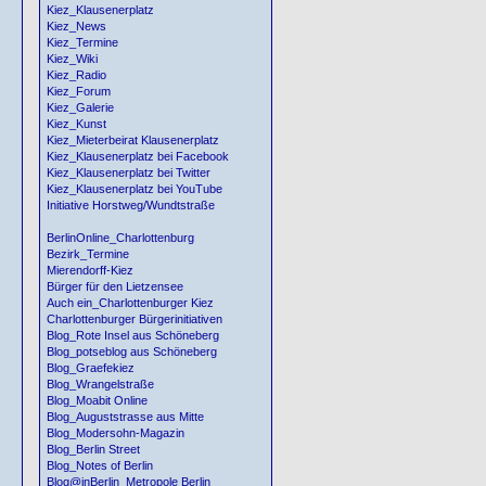
Kiez_Klausenerplatz
Kiez_News
Kiez_Termine
Kiez_Wiki
Kiez_Radio
Kiez_Forum
Kiez_Galerie
Kiez_Kunst
Kiez_Mieterbeirat Klausenerplatz
Kiez_Klausenerplatz bei Facebook
Kiez_Klausenerplatz bei Twitter
Kiez_Klausenerplatz bei YouTube
Initiative Horstweg/Wundtstraße
BerlinOnline_Charlottenburg
Bezirk_Termine
Mierendorff-Kiez
Bürger für den Lietzensee
Auch ein_Charlottenburger Kiez
Charlottenburger Bürgerinitiativen
Blog_Rote Insel aus Schöneberg
Blog_potseblog aus Schöneberg
Blog_Graefekiez
Blog_Wrangelstraße
Blog_Moabit Online
Blog_Auguststrasse aus Mitte
Blog_Modersohn-Magazin
Blog_Berlin Street
Blog_Notes of Berlin
Blog@inBerlin_Metropole Berlin