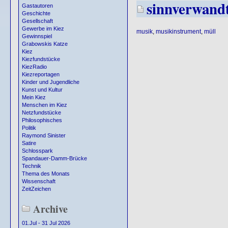
sinnverwand
Gastautoren
Geschichte
Gesellschaft
Gewerbe im Kiez
musik
,
musikinstrument
,
müll
Gewinnspiel
Grabowskis Katze
Kiez
Kiezfundstücke
KiezRadio
Kiezreportagen
Kinder und Jugendliche
Kunst und Kultur
Mein Kiez
Menschen im Kiez
Netzfundstücke
Philosophisches
Politik
Raymond Sinister
Satire
Schlosspark
Spandauer-Damm-Brücke
Technik
Thema des Monats
Wissenschaft
ZeitZeichen
Archive
01.Jul - 31 Jul 2026