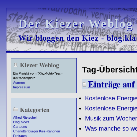
Der Kiezer Weblog
Der Kiezer Weblog
Wir bloggen den Kiez - blog.kla
Wir bloggen den Kiez - blog.kla
Kiezer Weblog
Tag-Übersicht 
Ein Projekt vom
"Kiez-Web-Team
Klausenerplatz"
.
Einträge auf 
Autoren
Impressum
Kostenlose Energie
Kostenlose Energie
Kategorien
Musik zum Woche
Alfred Rietschel
Blog-News
Cartoons
Was manche so we
Charlottenburger Kiez-Kanonen
Freiraum