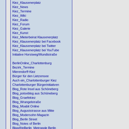
Kiez_Klausenerplatz
Kiez_News
Kiez_Termine
Kiez_Wiki
Kiez_Radio
Kiez_Forum
Kiez_Galerie
Kiez_Kunst
Kiez_Mieterbeirat Klausenerplatz
Kiez_Klausenerplatz bei Facebook
Kiez_Klausenerplatz bei Twitter
Kiez_Klausenerplatz bei YouTube
Initiative Horstweg/Wundtstraße
BerlinOnline_Charlottenburg
Bezirk_Termine
Mierendorff-Kiez
Bürger für den Lietzensee
Auch ein_Charlottenburger Kiez
Charlottenburger Bürgerinitiativen
Blog_Rote Insel aus Schöneberg
Blog_potseblog aus Schöneberg
Blog_Graefekiez
Blog_Wrangelstraße
Blog_Moabit Online
Blog_Auguststrasse aus Mitte
Blog_Modersohn-Magazin
Blog_Berlin Street
Blog_Notes of Berlin
Blog@inBerlin_Metropole Berlin