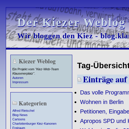
Der Kiezer Weblog
Der Kiezer Weblog
Wir bloggen den Kiez - blog.kla
Wir bloggen den Kiez - blog.kla
Kiezer Weblog
Tag-Übersicht
Ein Projekt vom
"Kiez-Web-Team
Klausenerplatz"
.
Einträge auf
Autoren
Impressum
Das volle Progra
Wohnen in Berlin
Kategorien
Petitionen, Einga
Alfred Rietschel
Blog-News
Cartoons
Apropos SPD und K
Charlottenburger Kiez-Kanonen
Freiraum