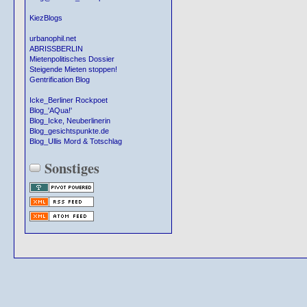
KiezBlogs
urbanophil.net
ABRISSBERLIN
Mietenpolitisches Dossier
Steigende Mieten stoppen!
Gentrification Blog
Icke_Berliner Rockpoet
Blog_'AQua!'
Blog_Icke, Neuberlinerin
Blog_gesichtspunkte.de
Blog_Ullis Mord & Totschlag
Sonstiges