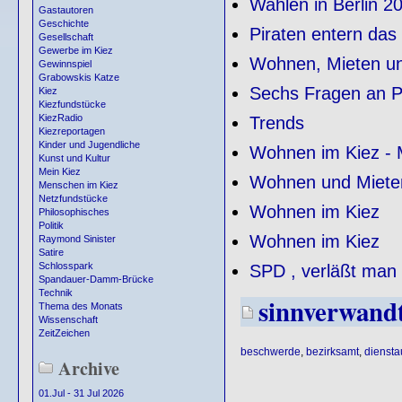
Wahlen in Berlin 2
Gastautoren
Geschichte
Piraten entern das
Gesellschaft
Gewerbe im Kiez
Wohnen, Mieten u
Gewinnspiel
Grabowskis Katze
Sechs Fragen an P
Kiez
Kiezfundstücke
KiezRadio
Trends
Kiezreportagen
Kinder und Jugendliche
Wohnen im Kiez - M
Kunst und Kultur
Mein Kiez
Wohnen und Mieten
Menschen im Kiez
Netzfundstücke
Wohnen im Kiez
Philosophisches
Politik
Wohnen im Kiez
Raymond Sinister
Satire
Schlosspark
SPD , verläßt man li
Spandauer-Damm-Brücke
Technik
sinnverwand
Thema des Monats
Wissenschaft
ZeitZeichen
beschwerde
,
bezirksamt
,
diensta
Archive
01.Jul - 31 Jul 2026