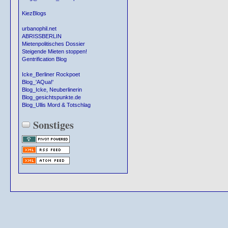
KiezBlogs
urbanophil.net
ABRISSBERLIN
Mietenpolitisches Dossier
Steigende Mieten stoppen!
Gentrification Blog
Icke_Berliner Rockpoet
Blog_'AQua!'
Blog_Icke, Neuberlinerin
Blog_gesichtspunkte.de
Blog_Ullis Mord & Totschlag
Sonstiges