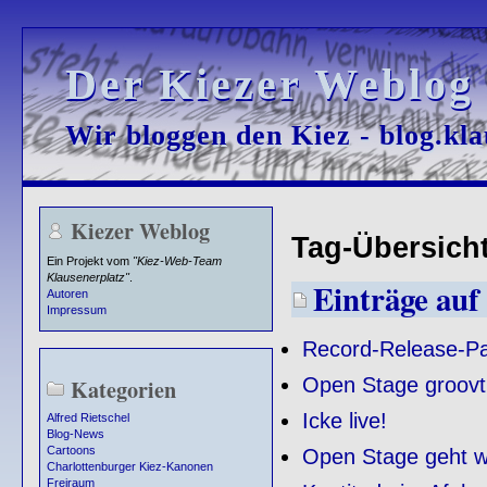
Der Kiezer Weblog
Der Kiezer Weblog
Wir bloggen den Kiez - blog.kla
Wir bloggen den Kiez - blog.kla
Kiezer Weblog
Tag-Übersicht 
Ein Projekt vom
"Kiez-Web-Team
Klausenerplatz"
.
Einträge auf 
Autoren
Impressum
Record-Release-Pa
Open Stage groovt
Kategorien
Icke live!
Alfred Rietschel
Blog-News
Cartoons
Open Stage geht w
Charlottenburger Kiez-Kanonen
Freiraum