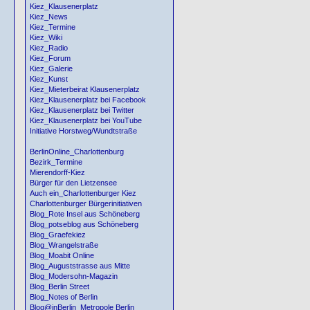
Kiez_Klausenerplatz
Kiez_News
Kiez_Termine
Kiez_Wiki
Kiez_Radio
Kiez_Forum
Kiez_Galerie
Kiez_Kunst
Kiez_Mieterbeirat Klausenerplatz
Kiez_Klausenerplatz bei Facebook
Kiez_Klausenerplatz bei Twitter
Kiez_Klausenerplatz bei YouTube
Initiative Horstweg/Wundtstraße
BerlinOnline_Charlottenburg
Bezirk_Termine
Mierendorff-Kiez
Bürger für den Lietzensee
Auch ein_Charlottenburger Kiez
Charlottenburger Bürgerinitiativen
Blog_Rote Insel aus Schöneberg
Blog_potseblog aus Schöneberg
Blog_Graefekiez
Blog_Wrangelstraße
Blog_Moabit Online
Blog_Auguststrasse aus Mitte
Blog_Modersohn-Magazin
Blog_Berlin Street
Blog_Notes of Berlin
Blog@inBerlin_Metropole Berlin