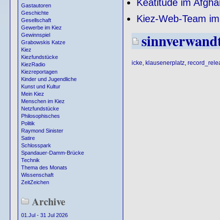
Keatitude im Afgha
Gastautoren
Geschichte
Kiez-Web-Team im 
Gesellschaft
Gewerbe im Kiez
sinnverwand
Gewinnspiel
Grabowskis Katze
Kiez
Kiezfundstücke
icke
,
klausenerplatz
,
record_rele
KiezRadio
Kiezreportagen
Kinder und Jugendliche
Kunst und Kultur
Mein Kiez
Menschen im Kiez
Netzfundstücke
Philosophisches
Politik
Raymond Sinister
Satire
Schlosspark
Spandauer-Damm-Brücke
Technik
Thema des Monats
Wissenschaft
ZeitZeichen
Archive
01.Jul - 31 Jul 2026