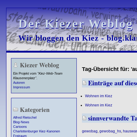
Der Kiezer Weblog
Der Kiezer Weblog
Wir bloggen den Kiez - blog.kla
Wir bloggen den Kiez - blog.kla
Kiezer Weblog
Tag-Übersicht für: '
Ein Projekt vom
"Kiez-Web-Team
Klausenerplatz"
.
Einträge auf dies
Autoren
Impressum
Wohnen im Kiez
Wohnen im Kiez
Kategorien
sinnverwandte T
Alfred Rietschel
Blog-News
Cartoons
gewobag
,
gewobag_hs
,
hauswar
Charlottenburger Kiez-Kanonen
Freiraum