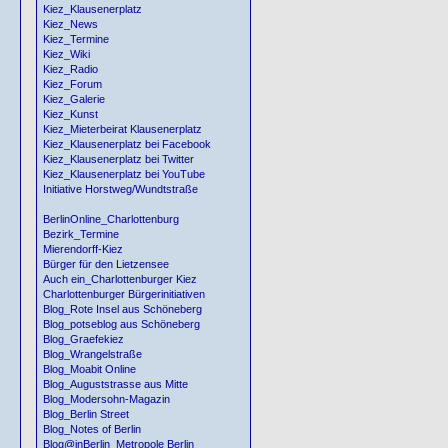
Kiez_Klausenerplatz
Kiez_News
Kiez_Termine
Kiez_Wiki
Kiez_Radio
Kiez_Forum
Kiez_Galerie
Kiez_Kunst
Kiez_Mieterbeirat Klausenerplatz
Kiez_Klausenerplatz bei Facebook
Kiez_Klausenerplatz bei Twitter
Kiez_Klausenerplatz bei YouTube
Initiative Horstweg/Wundtstraße
BerlinOnline_Charlottenburg
Bezirk_Termine
Mierendorff-Kiez
Bürger für den Lietzensee
Auch ein_Charlottenburger Kiez
Charlottenburger Bürgerinitiativen
Blog_Rote Insel aus Schöneberg
Blog_potseblog aus Schöneberg
Blog_Graefekiez
Blog_Wrangelstraße
Blog_Moabit Online
Blog_Auguststrasse aus Mitte
Blog_Modersohn-Magazin
Blog_Berlin Street
Blog_Notes of Berlin
Blog@inBerlin_Metropole Berlin