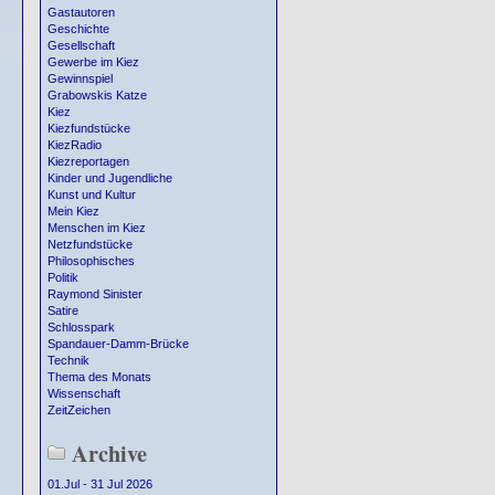
Gastautoren
Geschichte
Gesellschaft
Gewerbe im Kiez
Gewinnspiel
Grabowskis Katze
Kiez
Kiezfundstücke
KiezRadio
Kiezreportagen
Kinder und Jugendliche
Kunst und Kultur
Mein Kiez
Menschen im Kiez
Netzfundstücke
Philosophisches
Politik
Raymond Sinister
Satire
Schlosspark
Spandauer-Damm-Brücke
Technik
Thema des Monats
Wissenschaft
ZeitZeichen
Archive
01.Jul - 31 Jul 2026