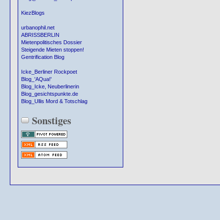
KiezBlogs
urbanophil.net
ABRISSBERLIN
Mietenpolitisches Dossier
Steigende Mieten stoppen!
Gentrification Blog
Icke_Berliner Rockpoet
Blog_'AQua!'
Blog_Icke, Neuberlinerin
Blog_gesichtspunkte.de
Blog_Ullis Mord & Totschlag
Sonstiges