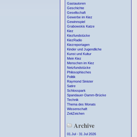
Gastautoren
Geschichte
Gesellschaft
Gewerbe im Kiez
Gewinnspiel
Grabowskis Katze
Kiez
Kiezfundstücke
KiezRadio
Kiezreportagen
Kinder und Jugendliche
Kunst und Kultur
Mein Kiez
Menschen im Kiez
Netzfundstücke
Philosophisches
Politik
Raymond Sinister
Satire
Schlosspark
Spandauer-Damm-Brücke
Technik
Thema des Monats
Wissenschaft
ZeitZeichen
Archive
01.Jul - 31 Jul 2026