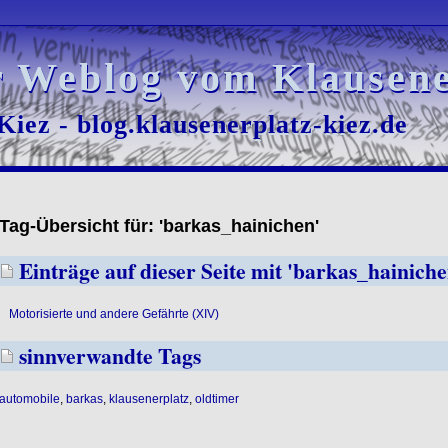
r Weblog vom Klausene
r Weblog vom Klausene
iez - blog.klausenerplatz-kiez.de
iez - blog.klausenerplatz-kiez.de
Tag-Übersicht für: 'barkas_hainichen'
Einträge auf dieser Seite mit 'barkas_hainiche
Motorisierte und andere Gefährte (XIV)
sinnverwandte Tags
automobile
,
barkas
,
klausenerplatz
,
oldtimer