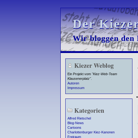
Der Kieze
Der Kieze
Wir bloggen den K
Wir bloggen den K
Kiezer Weblog
Ein Projekt vom
"Kiez-Web-Team
Klausenerplatz"
.
Autoren
Impressum
Kategorien
Alfred Rietschel
Blog-News
Cartoons
Charlottenburger Kiez-Kanonen
Freiraum