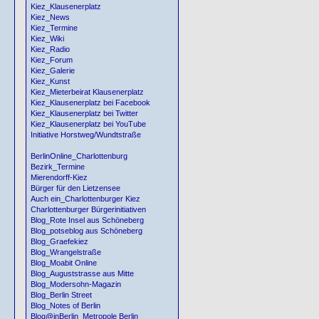
Kiez_Klausenerplatz
Kiez_News
Kiez_Termine
Kiez_Wiki
Kiez_Radio
Kiez_Forum
Kiez_Galerie
Kiez_Kunst
Kiez_Mieterbeirat Klausenerplatz
Kiez_Klausenerplatz bei Facebook
Kiez_Klausenerplatz bei Twitter
Kiez_Klausenerplatz bei YouTube
Initiative Horstweg/Wundtstraße
BerlinOnline_Charlottenburg
Bezirk_Termine
Mierendorff-Kiez
Bürger für den Lietzensee
Auch ein_Charlottenburger Kiez
Charlottenburger Bürgerinitiativen
Blog_Rote Insel aus Schöneberg
Blog_potseblog aus Schöneberg
Blog_Graefekiez
Blog_Wrangelstraße
Blog_Moabit Online
Blog_Auguststrasse aus Mitte
Blog_Modersohn-Magazin
Blog_Berlin Street
Blog_Notes of Berlin
Blog@inBerlin_Metropole Berlin