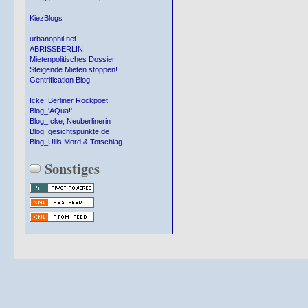
KiezBlogs
urbanophil.net
ABRISSBERLIN
Mietenpolitisches Dossier
Steigende Mieten stoppen!
Gentrification Blog
Icke_Berliner Rockpoet
Blog_'AQua!'
Blog_Icke, Neuberlinerin
Blog_gesichtspunkte.de
Blog_Ullis Mord & Totschlag
Sonstiges