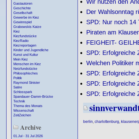
Wir nutzen den Änd
Gastautoren
Geschichte
Der Wahlsonntag r
Gesellschaft
Gewerbe im Kiez
SPD: Nur noch 14 
Gewinnspiel
Grabowskis Katze
Piraten am Klausen
Kiez
Kiezfundstücke
KiezRadio
FEIGHEIT- GEILH
Kiezreportagen
Kinder und Jugendliche
SPD: Erfolgreiche
Kunst und Kultur
Mein Kiez
Welchen Politiker 
Menschen im Kiez
Netzfundstücke
SPD: Erfolgreiche
Philosophisches
Politik
SPD: Erfolgreiche
Raymond Sinister
Satire
Schlosspark
SPD: Erfolgreiche
Spandauer-Damm-Brücke
Technik
sinnverwand
Thema des Monats
Wissenschaft
ZeitZeichen
berlin
,
charlottenburg
,
klausenerp
Archive
01.Jul - 31 Jul 2026