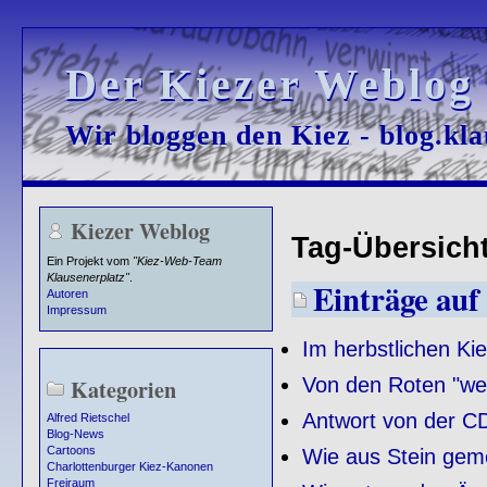
Der Kiezer Weblog
Der Kiezer Weblog
Wir bloggen den Kiez - blog.kla
Wir bloggen den Kiez - blog.kla
Kiezer Weblog
Tag-Übersicht
Ein Projekt vom
"Kiez-Web-Team
Klausenerplatz"
.
Einträge auf
Autoren
Impressum
Im herbstlichen Ki
Von den Roten "we
Kategorien
Antwort von der C
Alfred Rietschel
Blog-News
Cartoons
Wie aus Stein geme
Charlottenburger Kiez-Kanonen
Freiraum