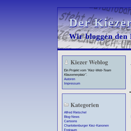
Der Kieze
Der Kieze
Wir bloggen den K
Wir bloggen den K
Kiezer Weblog
Ein Projekt vom
"Kiez-Web-Team
Klausenerplatz"
.
Autoren
Impressum
Kategorien
Alfred Rietschel
Blog-News
Cartoons
Charlottenburger Kiez-Kanonen
Freiraum