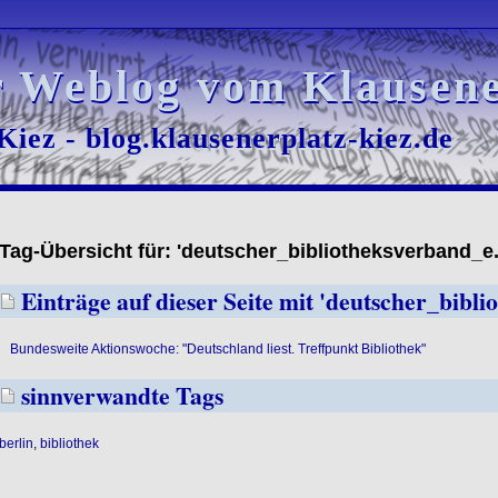
r Weblog vom Klausene
r Weblog vom Klausene
iez - blog.klausenerplatz-kiez.de
iez - blog.klausenerplatz-kiez.de
Tag-Übersicht für: 'deutscher_bibliotheksverband_e.
Einträge auf dieser Seite mit 'deutscher_bibli
Bundesweite Aktionswoche: "Deutschland liest. Treffpunkt Bibliothek"
sinnverwandte Tags
berlin
,
bibliothek