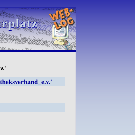
rplatz
rplatz
v.'
otheksverband_e.v.'