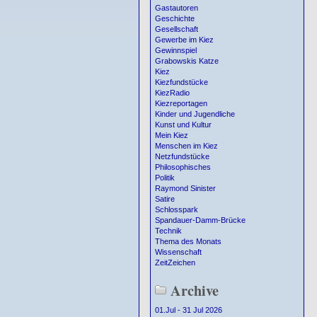
Gastautoren
Geschichte
Gesellschaft
Gewerbe im Kiez
Gewinnspiel
Grabowskis Katze
Kiez
Kiezfundstücke
KiezRadio
Kiezreportagen
Kinder und Jugendliche
Kunst und Kultur
Mein Kiez
Menschen im Kiez
Netzfundstücke
Philosophisches
Politik
Raymond Sinister
Satire
Schlosspark
Spandauer-Damm-Brücke
Technik
Thema des Monats
Wissenschaft
ZeitZeichen
Archive
01.Jul - 31 Jul 2026