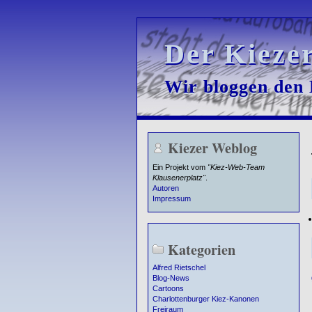
Der Kieze
Der Kieze
Wir bloggen den K
Wir bloggen den K
Kiezer Weblog
Ein Projekt vom
"Kiez-Web-Team
Klausenerplatz"
.
Autoren
Impressum
Kategorien
Alfred Rietschel
Blog-News
Cartoons
Charlottenburger Kiez-Kanonen
Freiraum