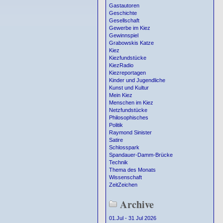
Gastautoren
Geschichte
Gesellschaft
Gewerbe im Kiez
Gewinnspiel
Grabowskis Katze
Kiez
Kiezfundstücke
KiezRadio
Kiezreportagen
Kinder und Jugendliche
Kunst und Kultur
Mein Kiez
Menschen im Kiez
Netzfundstücke
Philosophisches
Politik
Raymond Sinister
Satire
Schlosspark
Spandauer-Damm-Brücke
Technik
Thema des Monats
Wissenschaft
ZeitZeichen
Archive
01.Jul - 31 Jul 2026