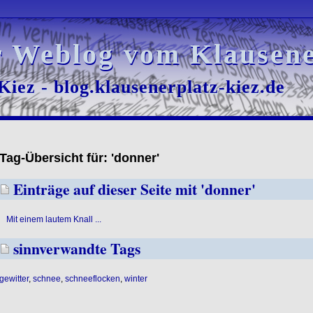
r Weblog vom Klausene
r Weblog vom Klausene
iez - blog.klausenerplatz-kiez.de
iez - blog.klausenerplatz-kiez.de
Tag-Übersicht für: 'donner'
Einträge auf dieser Seite mit 'donner'
Mit einem lautem Knall ...
sinnverwandte Tags
gewitter
,
schnee
,
schneeflocken
,
winter