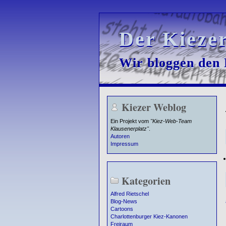
Der Kieze
Der Kieze
Wir bloggen den K
Wir bloggen den K
Kiezer Weblog
Ein Projekt vom
"Kiez-Web-Team
Klausenerplatz"
.
Autoren
Impressum
Kategorien
Alfred Rietschel
Blog-News
Cartoons
Charlottenburger Kiez-Kanonen
Freiraum