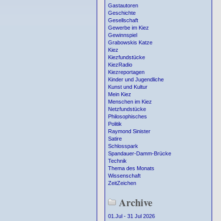
Gastautoren
Geschichte
Gesellschaft
Gewerbe im Kiez
Gewinnspiel
Grabowskis Katze
Kiez
Kiezfundstücke
KiezRadio
Kiezreportagen
Kinder und Jugendliche
Kunst und Kultur
Mein Kiez
Menschen im Kiez
Netzfundstücke
Philosophisches
Politik
Raymond Sinister
Satire
Schlosspark
Spandauer-Damm-Brücke
Technik
Thema des Monats
Wissenschaft
ZeitZeichen
Archive
01.Jul - 31 Jul 2026