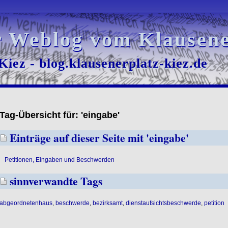
r Weblog vom Klausene
r Weblog vom Klausene
iez - blog.klausenerplatz-kiez.de
iez - blog.klausenerplatz-kiez.de
Tag-Übersicht für: 'eingabe'
Einträge auf dieser Seite mit 'eingabe'
Petitionen, Eingaben und Beschwerden
sinnverwandte Tags
abgeordnetenhaus
,
beschwerde
,
bezirksamt
,
dienstaufsichtsbeschwerde
,
petition