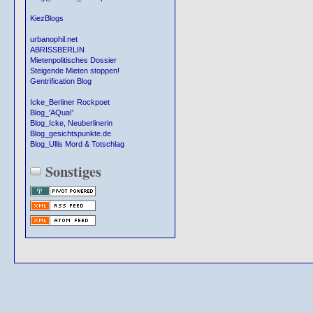
KiezBlogs
urbanophil.net
ABRISSBERLIN
Mietenpolitisches Dossier
Steigende Mieten stoppen!
Gentrification Blog
Icke_Berliner Rockpoet
Blog_'AQua!'
Blog_Icke, Neuberlinerin
Blog_gesichtspunkte.de
Blog_Ullis Mord & Totschlag
Sonstiges