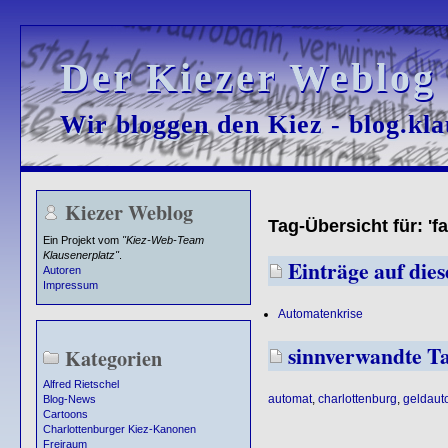
Der Kiezer Weblog
Der Kiezer Weblog
Wir bloggen den Kiez - blog.kla
Wir bloggen den Kiez - blog.kla
Kiezer Weblog
Tag-Übersicht für: '
Ein Projekt vom
"Kiez-Web-Team
Klausenerplatz"
.
Einträge auf dies
Autoren
Impressum
Automatenkrise
sinnverwandte T
Kategorien
Alfred Rietschel
automat
,
charlottenburg
,
geldaut
Blog-News
Cartoons
Charlottenburger Kiez-Kanonen
Freiraum