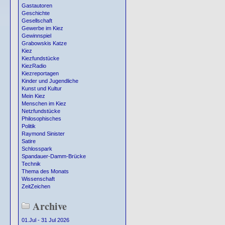
Gastautoren
Geschichte
Gesellschaft
Gewerbe im Kiez
Gewinnspiel
Grabowskis Katze
Kiez
Kiezfundstücke
KiezRadio
Kiezreportagen
Kinder und Jugendliche
Kunst und Kultur
Mein Kiez
Menschen im Kiez
Netzfundstücke
Philosophisches
Politik
Raymond Sinister
Satire
Schlosspark
Spandauer-Damm-Brücke
Technik
Thema des Monats
Wissenschaft
ZeitZeichen
Archive
01.Jul - 31 Jul 2026