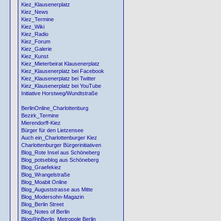
Kiez_Klausenerplatz
Kiez_News
Kiez_Termine
Kiez_Wiki
Kiez_Radio
Kiez_Forum
Kiez_Galerie
Kiez_Kunst
Kiez_Mieterbeirat Klausenerplatz
Kiez_Klausenerplatz bei Facebook
Kiez_Klausenerplatz bei Twitter
Kiez_Klausenerplatz bei YouTube
Initiative Horstweg/Wundtstraße
BerlinOnline_Charlottenburg
Bezirk_Termine
Mierendorff-Kiez
Bürger für den Lietzensee
Auch ein_Charlottenburger Kiez
Charlottenburger Bürgerinitiativen
Blog_Rote Insel aus Schöneberg
Blog_potseblog aus Schöneberg
Blog_Graefekiez
Blog_Wrangelstraße
Blog_Moabit Online
Blog_Auguststrasse aus Mitte
Blog_Modersohn-Magazin
Blog_Berlin Street
Blog_Notes of Berlin
Blog@inBerlin_Metropole Berlin