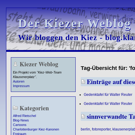
Der Kiezer Weblog
Der Kiezer Weblog
Wir bloggen den Kiez - blog.kla
Wir bloggen den Kiez - blog.kla
Kiezer Weblog
Tag-Übersicht für: 'fo
Ein Projekt vom
"Kiez-Web-Team
Klausenerplatz"
.
Einträge auf diese
Autoren
Impressum
Gedenktafel für Walter Reuter
Gedenktafel für Walter Reuter
Kategorien
sinnverwandte T
Alfred Rietschel
Blog-News
Cartoons
berlin
,
fotoreporter
,
klausenerplat
Charlottenburger Kiez-Kanonen
Freiraum