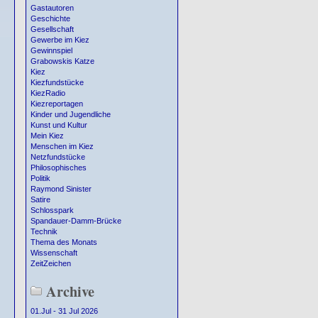
Gastautoren
Geschichte
Gesellschaft
Gewerbe im Kiez
Gewinnspiel
Grabowskis Katze
Kiez
Kiezfundstücke
KiezRadio
Kiezreportagen
Kinder und Jugendliche
Kunst und Kultur
Mein Kiez
Menschen im Kiez
Netzfundstücke
Philosophisches
Politik
Raymond Sinister
Satire
Schlosspark
Spandauer-Damm-Brücke
Technik
Thema des Monats
Wissenschaft
ZeitZeichen
Archive
01.Jul - 31 Jul 2026