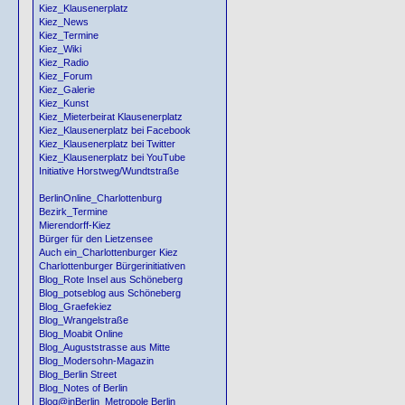
Kiez_Klausenerplatz
Kiez_News
Kiez_Termine
Kiez_Wiki
Kiez_Radio
Kiez_Forum
Kiez_Galerie
Kiez_Kunst
Kiez_Mieterbeirat Klausenerplatz
Kiez_Klausenerplatz bei Facebook
Kiez_Klausenerplatz bei Twitter
Kiez_Klausenerplatz bei YouTube
Initiative Horstweg/Wundtstraße
BerlinOnline_Charlottenburg
Bezirk_Termine
Mierendorff-Kiez
Bürger für den Lietzensee
Auch ein_Charlottenburger Kiez
Charlottenburger Bürgerinitiativen
Blog_Rote Insel aus Schöneberg
Blog_potseblog aus Schöneberg
Blog_Graefekiez
Blog_Wrangelstraße
Blog_Moabit Online
Blog_Auguststrasse aus Mitte
Blog_Modersohn-Magazin
Blog_Berlin Street
Blog_Notes of Berlin
Blog@inBerlin_Metropole Berlin