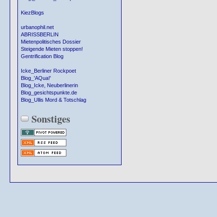
KiezBlogs
urbanophil.net
ABRISSBERLIN
Mietenpolitisches Dossier
Steigende Mieten stoppen!
Gentrification Blog
Icke_Berliner Rockpoet
Blog_'AQua!'
Blog_Icke, Neuberlinerin
Blog_gesichtspunkte.de
Blog_Ullis Mord & Totschlag
Sonstiges