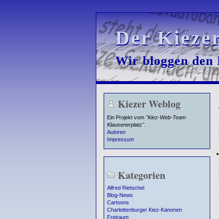
Der Kieze
Der Kieze
Wir bloggen den K
Wir bloggen den K
Kiezer Weblog
Ein Projekt vom
"Kiez-Web-Team
Klausenerplatz"
.
Autoren
Impressum
Kategorien
Alfred Rietschel
Blog-News
Cartoons
Charlottenburger Kiez-Kanonen
Freiraum