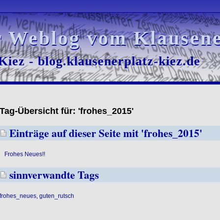
r Weblog vom Klausene
r Weblog vom Klausene
iez - blog.klausenerplatz-kiez.de
iez - blog.klausenerplatz-kiez.de
Tag-Übersicht für: 'frohes_2015'
Einträge auf dieser Seite mit 'frohes_2015'
Frohes Neues!!
sinnverwandte Tags
frohes_neues
,
guten_rutsch