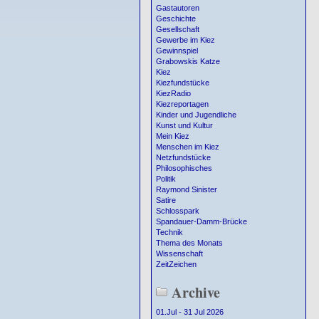
Gastautoren
Geschichte
Gesellschaft
Gewerbe im Kiez
Gewinnspiel
Grabowskis Katze
Kiez
Kiezfundstücke
KiezRadio
Kiezreportagen
Kinder und Jugendliche
Kunst und Kultur
Mein Kiez
Menschen im Kiez
Netzfundstücke
Philosophisches
Politik
Raymond Sinister
Satire
Schlosspark
Spandauer-Damm-Brücke
Technik
Thema des Monats
Wissenschaft
ZeitZeichen
Archive
01.Jul - 31 Jul 2026