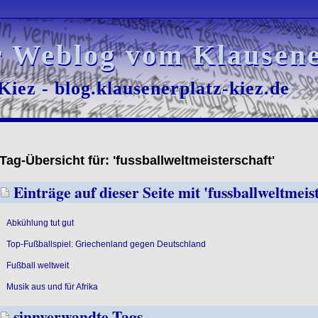
r Weblog vom Klausene
r Weblog vom Klausene
iez - blog.klausenerplatz-kiez.de
iez - blog.klausenerplatz-kiez.de
Tag-Übersicht für: 'fussballweltmeisterschaft'
Einträge auf dieser Seite mit 'fussballweltmeis
Abkühlung tut gut
Top-Fußballspiel: Griechenland gegen Deutschland
Fußball weltweit
Musik aus und für Afrika
sinnverwandte Tags