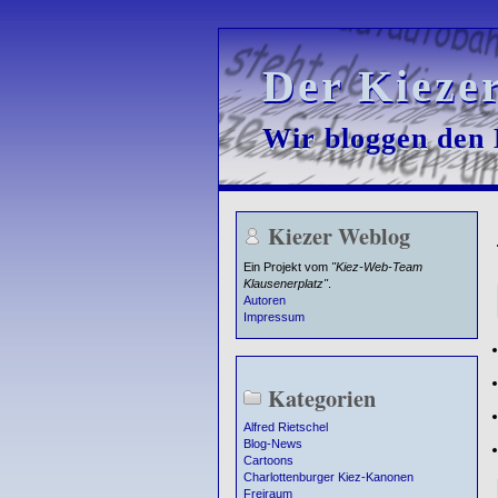
Der Kieze
Der Kieze
Wir bloggen den K
Wir bloggen den K
Kiezer Weblog
Ein Projekt vom
"Kiez-Web-Team
Klausenerplatz"
.
Autoren
Impressum
Kategorien
Alfred Rietschel
Blog-News
Cartoons
Charlottenburger Kiez-Kanonen
Freiraum