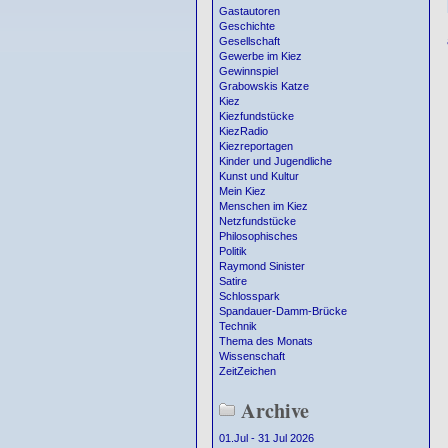
Gastautoren
Geschichte
Gesellschaft
Gewerbe im Kiez
Gewinnspiel
Grabowskis Katze
Kiez
Kiezfundstücke
KiezRadio
Kiezreportagen
Kinder und Jugendliche
Kunst und Kultur
Mein Kiez
Menschen im Kiez
Netzfundstücke
Philosophisches
Politik
Raymond Sinister
Satire
Schlosspark
Spandauer-Damm-Brücke
Technik
Thema des Monats
Wissenschaft
ZeitZeichen
Archive
01.Jul - 31 Jul 2026