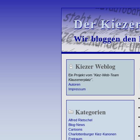
Der Kieze
Der Kieze
Wir bloggen den K
Wir bloggen den K
Kiezer Weblog
Ein Projekt vom
"Kiez-Web-Team
Klausenerplatz"
.
Autoren
Impressum
Kategorien
Alfred Rietschel
Blog-News
Cartoons
Charlottenburger Kiez-Kanonen
Freiraum