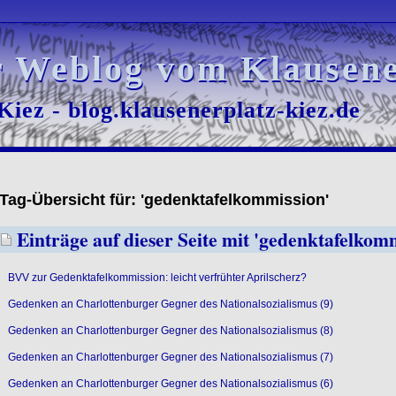
r Weblog vom Klausene
r Weblog vom Klausene
iez - blog.klausenerplatz-kiez.de
iez - blog.klausenerplatz-kiez.de
Tag-Übersicht für: 'gedenktafelkommission'
Einträge auf dieser Seite mit 'gedenktafelkom
BVV zur Gedenktafelkommission: leicht verfrühter Aprilscherz?
Gedenken an Charlottenburger Gegner des Nationalsozialismus (9)
Gedenken an Charlottenburger Gegner des Nationalsozialismus (8)
Gedenken an Charlottenburger Gegner des Nationalsozialismus (7)
Gedenken an Charlottenburger Gegner des Nationalsozialismus (6)