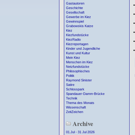
Gastautoren
Geschichte
Gesellschaft
Gewerbe im Kiez
Gewinnspiel
Grabowskis Katze
Kiez
Kiezfundstücke
KiezRadio
Kiezreportagen
Kinder und Jugendliche
Kunst und Kultur
Mein Kiez
Menschen im Kiez
Netzfundstücke
Philosophisches
Politik
Raymond Sinister
Satire
Schlosspark
Spandauer-Damm-Brücke
Technik
Thema des Monats
Wissenschaft
ZeitZeichen
Archive
01.Jul - 31 Jul 2026